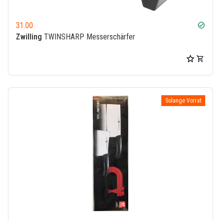
31.00
check_circle
Zwilling
TWINSHARP Messerschärfer
Solange Vorrat