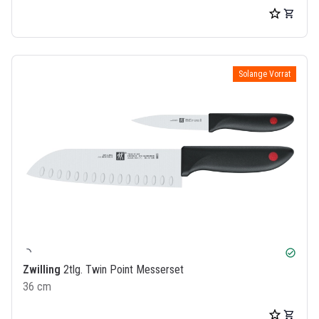
Solange Vorrat
check_circle
Zwilling
2tlg. Twin Point Messerset
36 cm