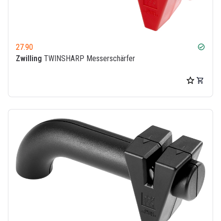
27.90
check_circle
Zwilling
TWINSHARP Messerschärfer