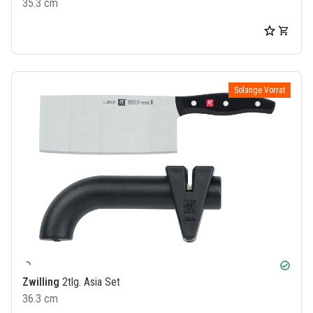
35.3 cm
Solange Vorrat
check_circle
Zwilling
2tlg. Asia Set
36.3 cm