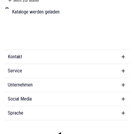
Mehr zur Marke
weiteren innovativen Produkten - sind ihre Produkte entwickelt,
um die Haltbarkeit von Lebensmitteln zu unterstützen und die
Kataloge werden geladen
Küchenerfahrung zu verbessern. Zwilling eröffnet Ihnen eine
kulinarische Welt und ladet Sie ein, ihre Produkte zu entdecken
und Teil einer Welt zu werden, in der Qualität, Innovation und
Nachhaltigkeit Hand in Hand gehen.
Kontakt
Service
Unternehmen
Social Media
Sprache