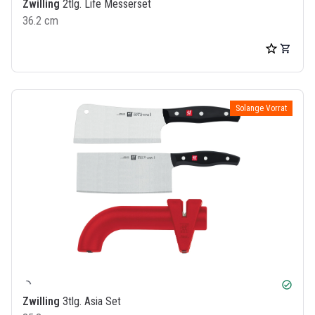
Zwilling
2tlg. Life Messerset
36.2 cm
Solange Vorrat
check_circle
Zwilling
3tlg. Asia Set