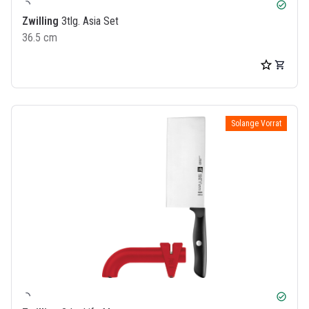
check_circle
Zwilling
3tlg. Asia Set
36.5 cm
Solange Vorrat
check_circle