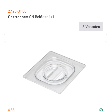
27.90
-
31.00
Gastronorm
GN Behälter 1/1
3 Varianten
4.55
check_circle