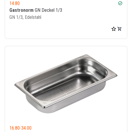
14.80
check_circle
Gastronorm
GN Deckel 1/3
GN 1/3, Edelstahl
16.80
-
34.00