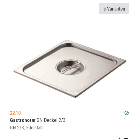
5 Varianten
22.10
check_circle
Gastronorm
GN Deckel 2/3
GN 2/3, Edelstahl