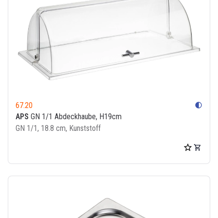
67.20
contrast
APS
GN 1/1 Abdeckhaube, H19cm
GN 1/1, 18.8 cm, Kunststoff