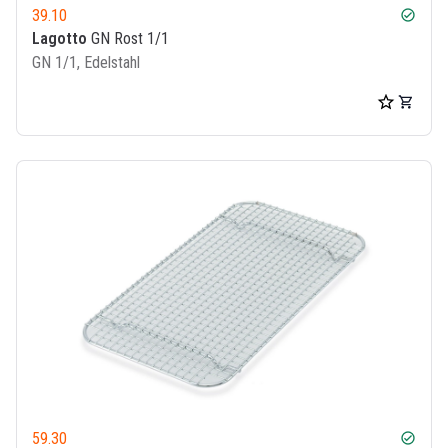
39.10
check_circle
Lagotto
GN Rost 1/1
GN 1/1, Edelstahl
59.30
check_circle