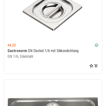
44.20
check_circle
Gastronorm
GN Deckel 1/6 mit Silikondichtung
GN 1/6, Edelstahl