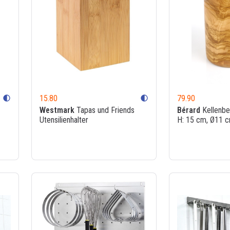
15.80
79.90
contrast
contrast
Westmark
Tapas und Friends
Bérard
Kellenbeh
Utensilienhalter
H: 15 cm, Ø11 