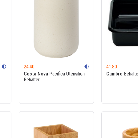
24.40
41.80
contrast
contrast
n
Costa Nova
Pacifica Utensilien
Cambro
Behälte
Behälter