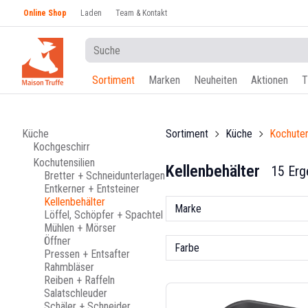
Online Shop
Laden
Team & Kontakt
Sortiment
Marken
Neuheiten
Aktionen
T
Küche
Sortiment
Küche
Kochuten
Kochgeschirr
Kochutensilien
Kellenbehälter
15 Erg
Bretter + Schneidunterlagen
Entkerner + Entsteiner
Kellenbehälter
Marke
Löffel, Schöpfer + Spachtel
Mühlen + Mörser
Öffner
Farbe
Pressen + Entsafter
Rahmbläser
Reiben + Raffeln
Salatschleuder
Schäler + Schneider