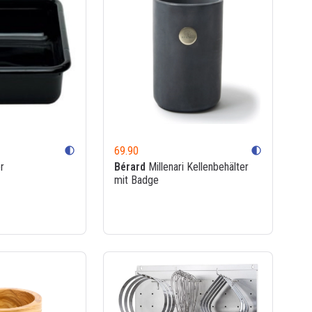
69.90
contrast
contrast
r
Bérard
Millenari Kellenbehälter
mit Badge