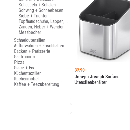
Schüsseln + Schalen
Schwing + Schneebesen
Siebe + Trichter
Topfhandschuhe, Lappen, Schürzen
Zangen, Heber + Wender
Messbecher
Schneidutensilien
Aufbewahren + Frischhalten
Backen + Patisserie
Gastronorm
Pizza
Glacé + Eis
37.90
Küchentextilien
Joseph Joseph
Surface
Küchenmöbel
Utensilienbehälter
Kaffee + Teezubereitung