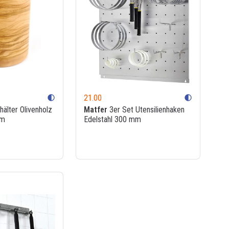
21.00
contrast
contrast
älter Olivenholz
Matfer
3er Set Utensilienhaken
cm
Edelstahl 300 mm