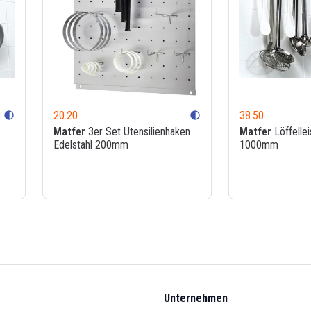
20.20
38.50
contrast
contrast
Matfer
3er Set Utensilienhaken
Matfer
Löffellei
Edelstahl 200mm
1000mm
Unternehmen