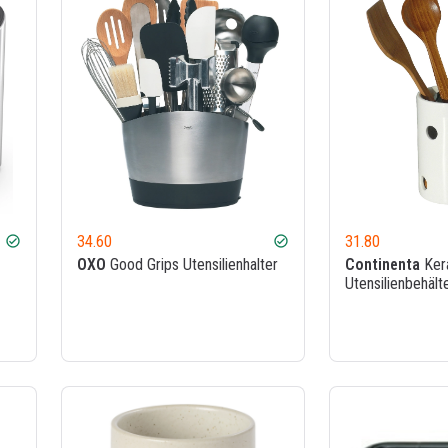
34.60
31.80
check_circle
check_circle
OXO
Good Grips Utensilienhalter
Continenta
Ker
Utensilienbehält