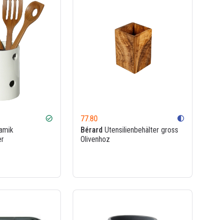
77.80
check_circle
contrast
amik
Bérard
Utensilienbehälter gross
er
Olivenhoz