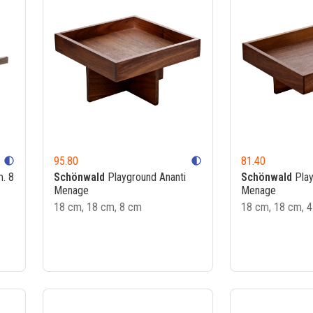
95.80
81.40
contrast
contrast
. 8
Schönwald
Playground Ananti
Schönwald
Play
Menage
Menage
18 cm, 18 cm, 8 cm
18 cm, 18 cm, 