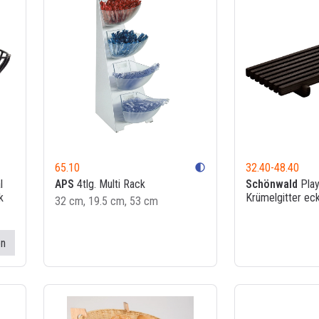
65.10
32.40
-
48.40
contrast
l
APS
4tlg. Multi Rack
Schönwald
Play
k
Krümelgitter ec
32 cm, 19.5 cm, 53 cm
en