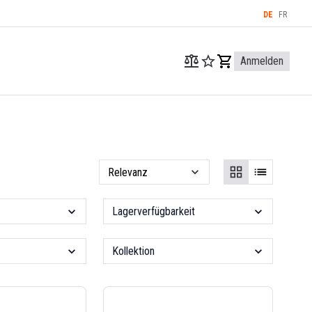
DE
FR
Anmelden
Lagerverfügbarkeit
Kollektion