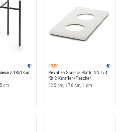
99.00
contrast
contrast
chwarz 18x18cm
Revol
En Scence Platte GN 1/3
für 2 Karaffen/Flaschen
25 cm
32.5 cm, 17.6 cm, 1 cm