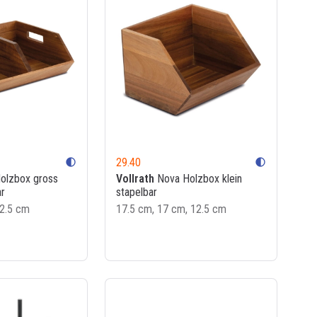
29.40
contrast
contrast
olzbox gross
Vollrath
Nova Holzbox klein
ar
stapelbar
12.5 cm
17.5 cm, 17 cm, 12.5 cm