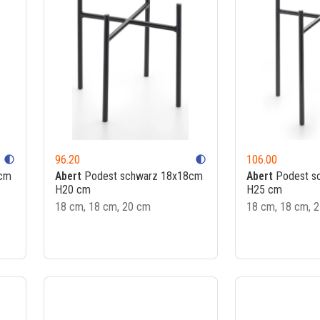
96.20
106.00
contrast
contrast
8cm
Abert
Podest schwarz 18x18cm
Abert
Podest s
H20 cm
H25 cm
18 cm, 18 cm, 20 cm
18 cm, 18 cm, 