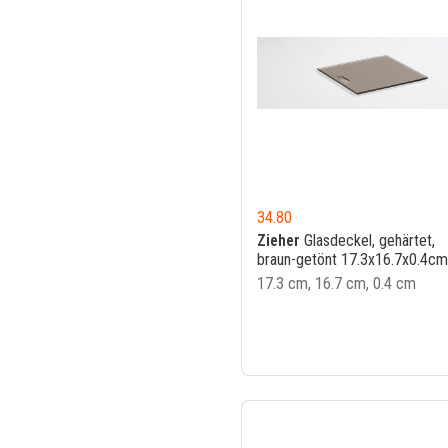
34.80
Zieher
Glasdeckel, gehärtet,
braun-getönt 17.3x16.7x0.4cm
17.3 cm, 16.7 cm, 0.4 cm