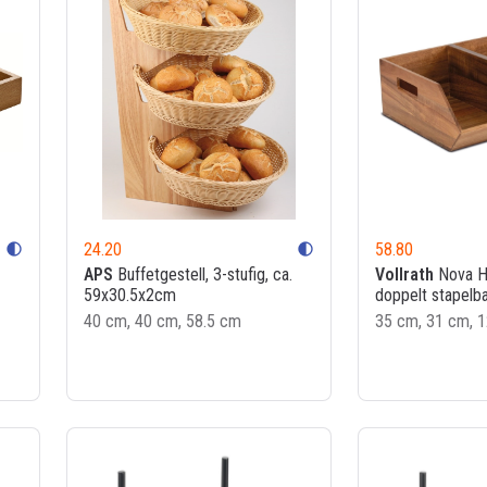
24.20
58.80
contrast
contrast
APS
Buffetgestell, 3-stufig, ca.
Vollrath
Nova H
59x30.5x2cm
doppelt stapelb
40 cm, 40 cm, 58.5 cm
35 cm, 31 cm, 