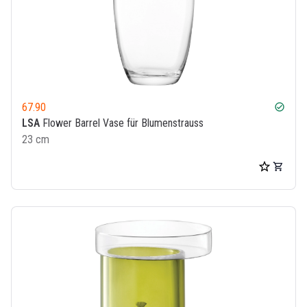
67.90
check_circle
LSA
Flower Barrel Vase für Blumenstrauss
23 cm