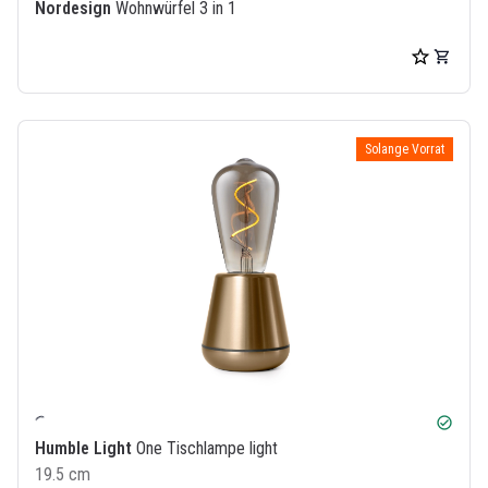
Nordesign
Wohnwürfel 3 in 1
Solange Vorrat
check_circle
Humble Light
One Tischlampe light
19.5 cm