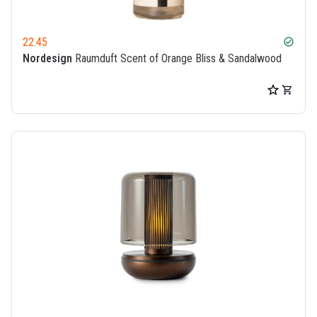
22.45
check_circle
Nordesign
Raumduft Scent of Orange Bliss & Sandalwood