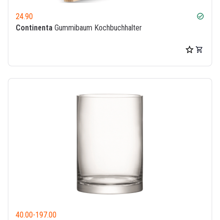
24.90
check_circle
Continenta
Gummibaum Kochbuchhalter
40.00
-
197.00