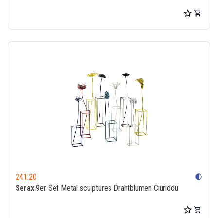
241.20
contrast
Serax
9er Set Metal sculptures Drahtblumen Ciuriddu