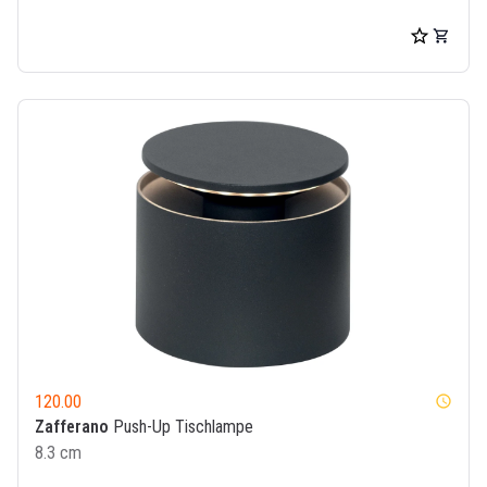
120.00
watch_later
Zafferano
Push-Up Tischlampe
8.3 cm