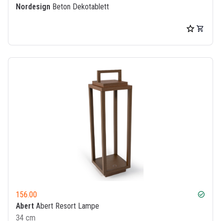
Nordesign
Beton Dekotablett
156.00
check_circle
Abert
Abert Resort Lampe
34 cm