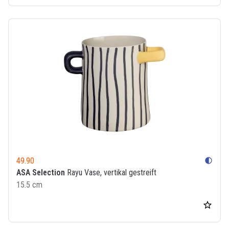
49.90
contrast
ASA Selection
Rayu Vase, vertikal gestreift
15.5 cm