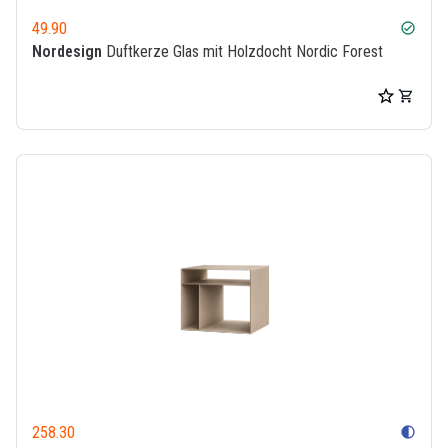
49.90
check_circle
Nordesign
Duftkerze Glas mit Holzdocht Nordic Forest
258.30
contrast