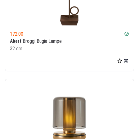
172.00
check_circle
Abert
Broggi Bugia Lampe
32 cm