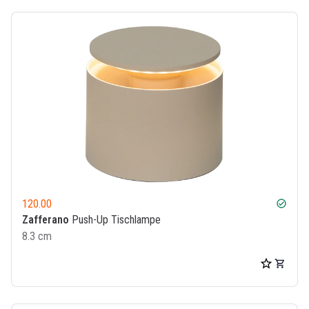
120.00
check_circle
Zafferano
Push-Up Tischlampe
8.3 cm