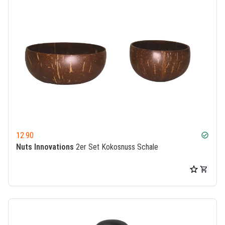
12.90
check_circle
Nuts Innovations
2er Set Kokosnuss Schale