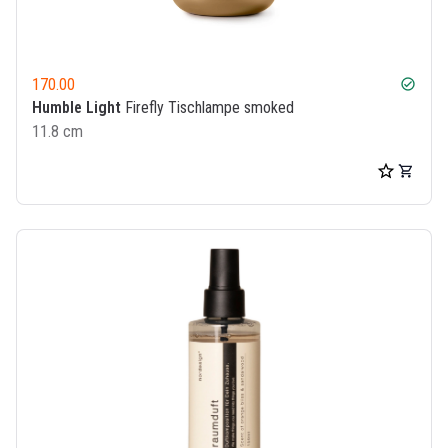
170.00
check_circle
Humble Light
Firefly Tischlampe smoked
11.8 cm