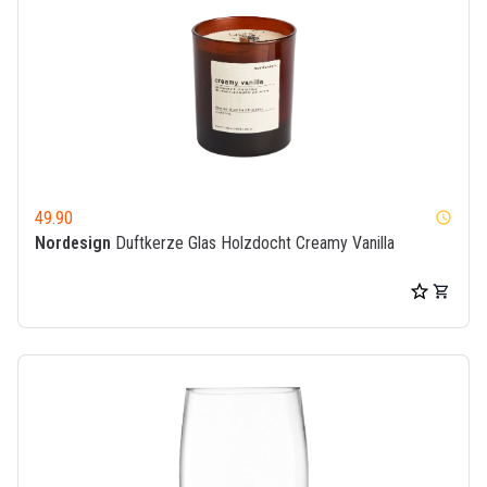
49.90
watch_later
Nordesign
Duftkerze Glas Holzdocht Creamy Vanilla