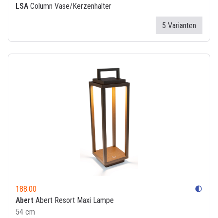
LSA
Column Vase/Kerzenhalter
5 Varianten
188.00
contrast
Abert
Abert Resort Maxi Lampe
54 cm