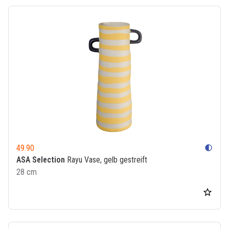
49.90
contrast
ASA Selection
Rayu Vase, gelb gestreift
28 cm