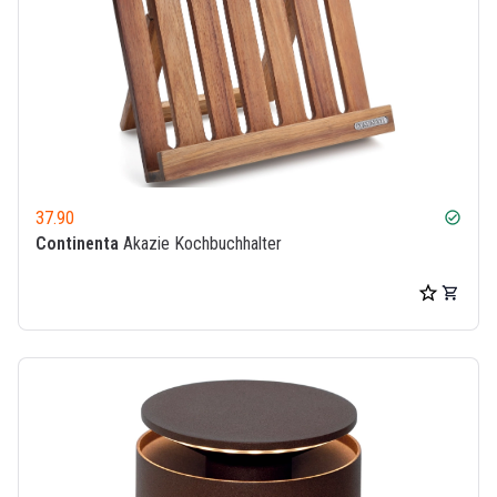
37.90
check_circle
Continenta
Akazie Kochbuchhalter