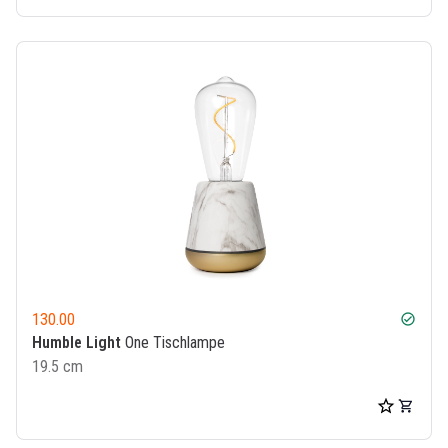
130.00
check_circle
Humble Light
One Tischlampe
19.5 cm