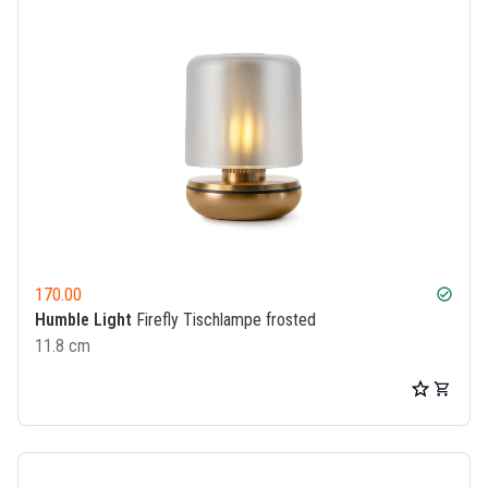
170.00
check_circle
Humble Light
Firefly Tischlampe frosted
11.8 cm