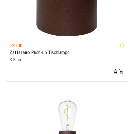
120.00
watch_later
Zafferano
Push-Up Tischlampe
8.3 cm