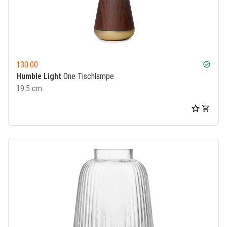
130.00
check_circle
Humble Light
One Tischlampe
19.5 cm