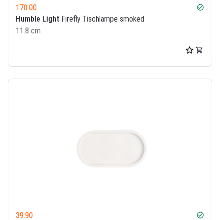
170.00
check_circle
Humble Light
Firefly Tischlampe smoked
11.8 cm
39.90
check_circle