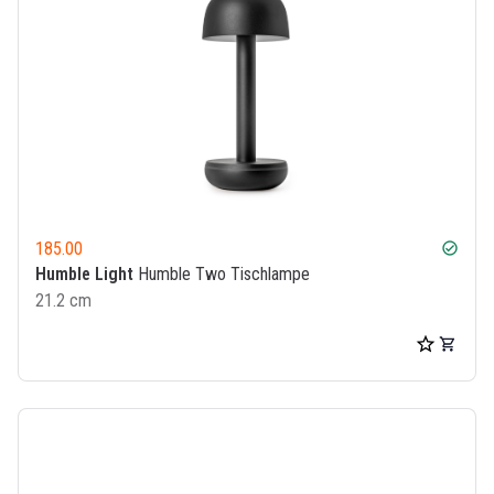
185.00
check_circle
Humble Light
Humble Two Tischlampe
21.2 cm