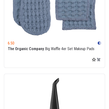
6.50
contrast
The Organic Company
Big Waffle 4er Set Makeup Pads