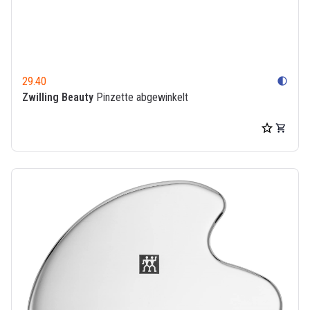
29.40
contrast
Zwilling Beauty
Pinzette abgewinkelt