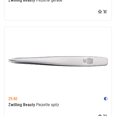
Zwilling Beauty
Pinzette gerade
29.40
contrast
Zwilling Beauty
Pinzette spitz