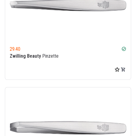
29.40
check_circle
Zwilling Beauty
Pinzette