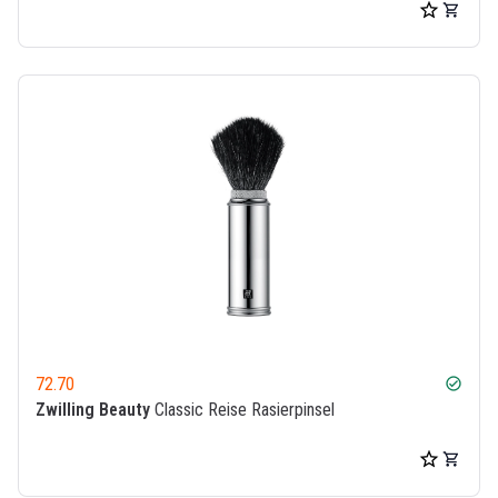
72.70
check_circle
Zwilling Beauty
Classic Reise Rasierpinsel