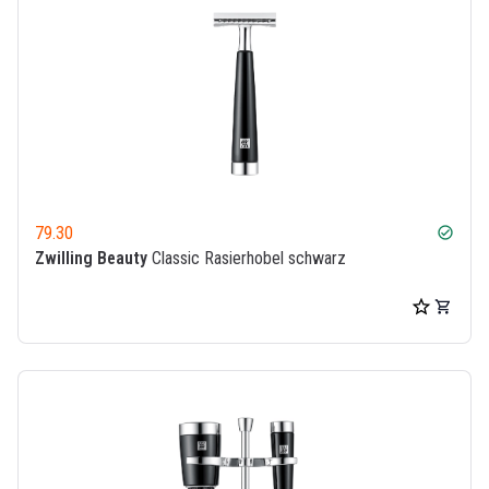
79.30
check_circle
Zwilling Beauty
Classic Rasierhobel schwarz