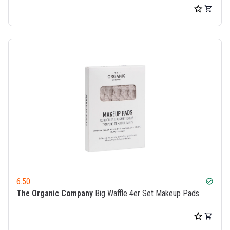
6.50
check_circle
The Organic Company
Big Waffle 4er Set Makeup Pads