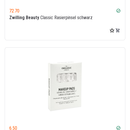
72.70
check_circle
Zwilling Beauty
Classic Rasierpinsel schwarz
6.50
check_circle