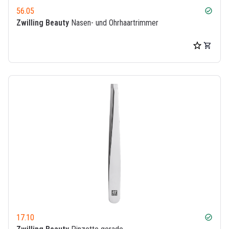
56.05
check_circle
Zwilling Beauty
Nasen- und Ohrhaartrimmer
17.10
check_circle