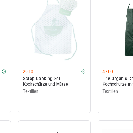
29.10
47.00
check_circle
check_circle
Scrap Cooking
Set
The Organic C
Kochschürze und Mütze
Kochschürze mi
Textilien
Textilien