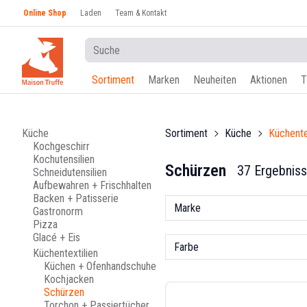
Online Shop
Laden
Team & Kontakt
Sortiment
Marken
Neuheiten
Aktionen
T
Küche
Sortiment
Küche
Küchente
Kochgeschirr
Kochutensilien
Schürzen
37 Ergebnis
Schneidutensilien
Aufbewahren + Frischhalten
Backen + Patisserie
Marke
Gastronorm
Pizza
Glacé + Eis
Farbe
Küchentextilien
Küchen + Ofenhandschuhe
Kochjacken
Schürzen
Torchon + Passiertücher