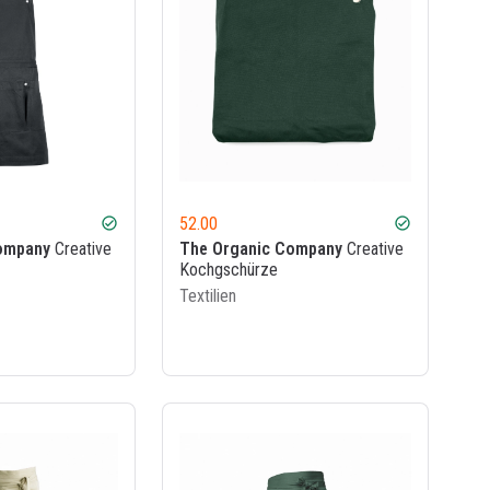
52.00
check_circle
check_circle
ompany
Creative
The Organic Company
Creative
Kochgschürze
Textilien