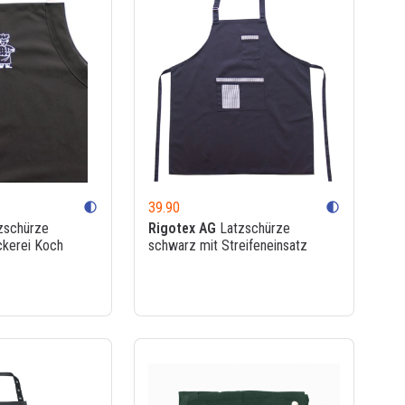
39.90
contrast
contrast
zschürze
Rigotex AG
Latzschürze
ckerei Koch
schwarz mit Streifeneinsatz