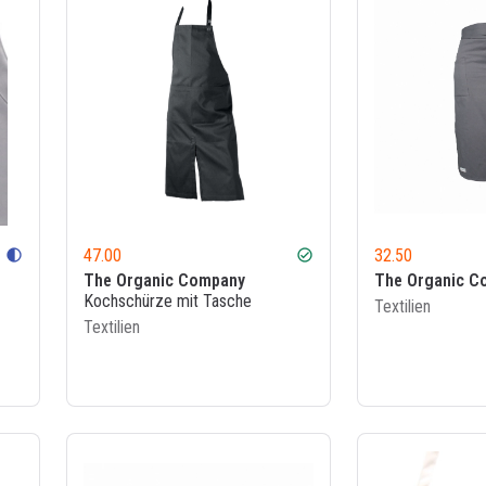
47.00
32.50
contrast
check_circle
The Organic Company
The Organic C
Kochschürze mit Tasche
Textilien
Textilien