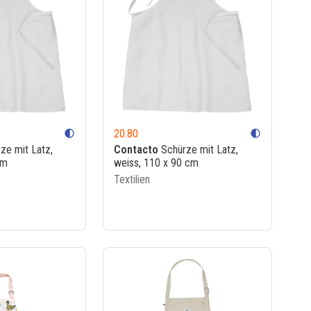
20.80
contrast
contrast
ze mit Latz,
Contacto
Schürze mit Latz,
cm
weiss, 110 x 90 cm
Textilien