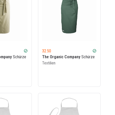
32.50
check_circle
check_circle
ompany
Schürze
The Organic Company
Schürze
Textilien