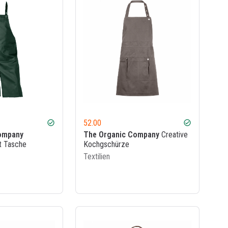
52.00
check_circle
check_circle
ompany
The Organic Company
Creative
t Tasche
Kochgschürze
Textilien