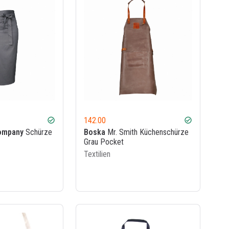
142.00
check_circle
check_circle
ompany
Schürze
Boska
Mr. Smith Küchenschürze
Grau Pocket
Textilien