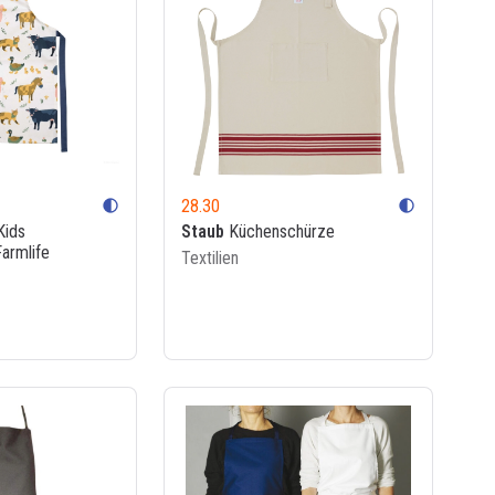
28.30
contrast
contrast
ids
Staub
Küchenschürze
armlife
Textilien