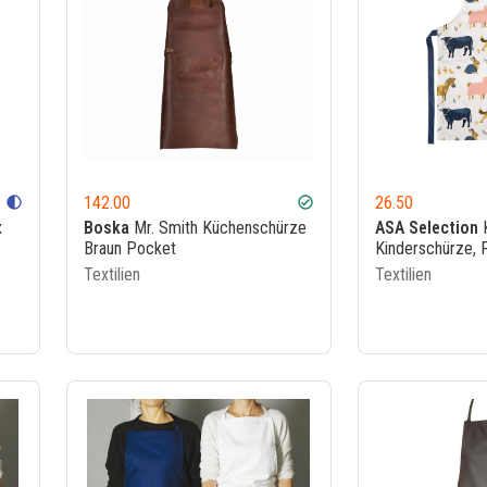
142.00
26.50
contrast
check_circle
x
Boska
Mr. Smith Küchenschürze
ASA Selection
K
Braun Pocket
Kinderschürze, F
Textilien
Textilien