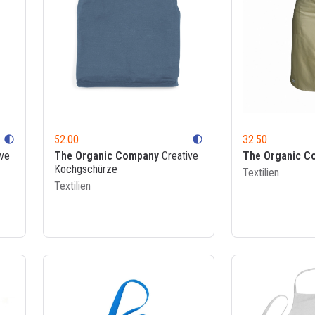
52.00
32.50
contrast
contrast
ve
The Organic Company
Creative
The Organic C
Kochgschürze
Textilien
Textilien