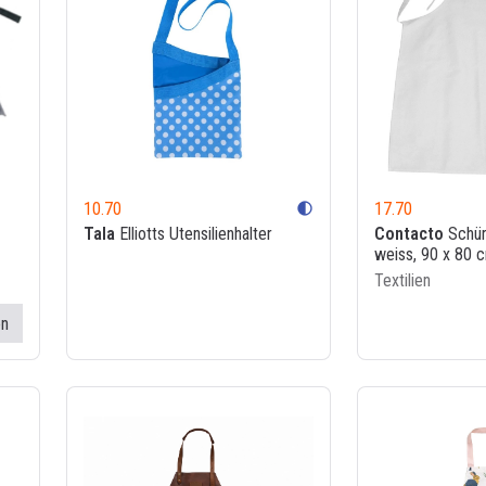
10.70
17.70
contrast
Tala
Elliotts Utensilienhalter
Contacto
Schür
weiss, 90 x 80 
Textilien
en