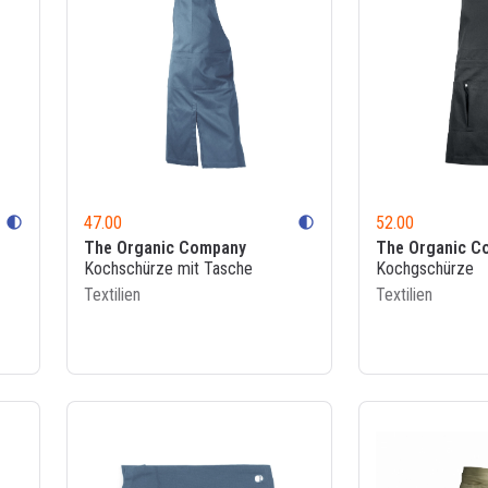
47.00
52.00
contrast
contrast
The Organic Company
The Organic C
Kochschürze mit Tasche
Kochgschürze
Textilien
Textilien