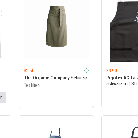
32.50
39.90
check_circle
The Organic Company
Schürze
Rigotex AG
Lat
schwarz mit Sti
Textilien
en