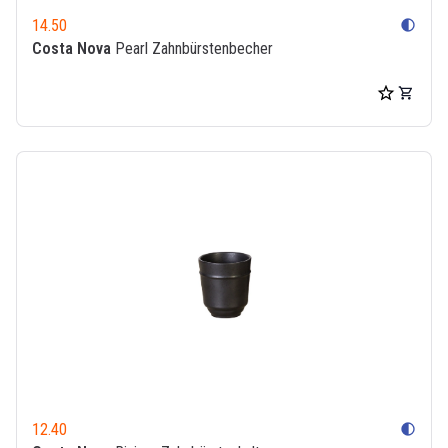
14.50
contrast
Costa Nova
Pearl Zahnbürstenbecher
12.40
contrast