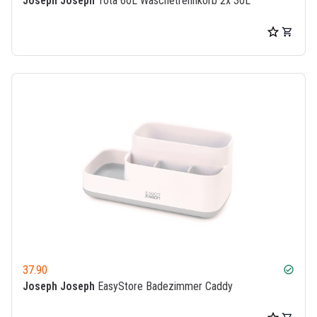
Joseph Joseph
Tota 60L Wäschetrennkorb 2x 30L
37.90
check_circle
Joseph Joseph
EasyStore Badezimmer Caddy