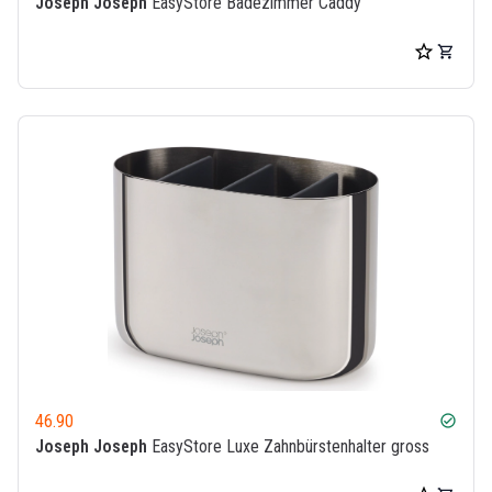
Joseph Joseph
EasyStore Badezimmer Caddy
46.90
check_circle
Joseph Joseph
EasyStore Luxe Zahnbürstenhalter gross