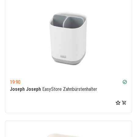
19.90
check_circle
Joseph Joseph
EasyStore Zahnbürstenhalter