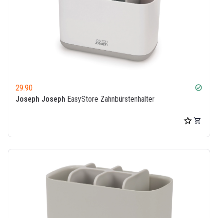
29.90
check_circle
Joseph Joseph
EasyStore Zahnbürstenhalter