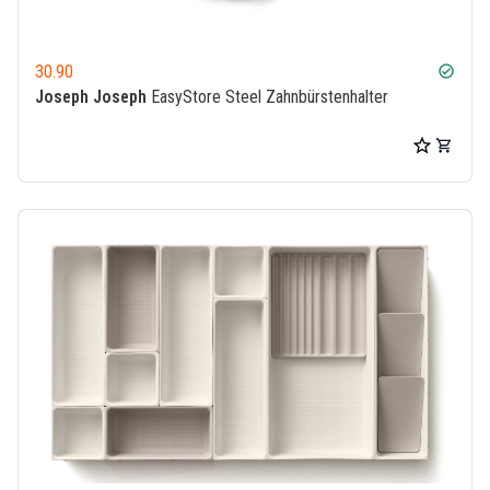
30.90
check_circle
Joseph Joseph
EasyStore Steel Zahnbürstenhalter