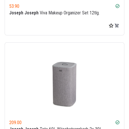
53.90
check_circle
Joseph Joseph
Viva Makeup Organizer Set 12tlg.
209.00
check_circle