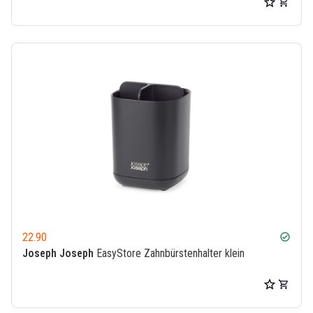
22.90
check_circle
Joseph Joseph
EasyStore Zahnbürstenhalter klein