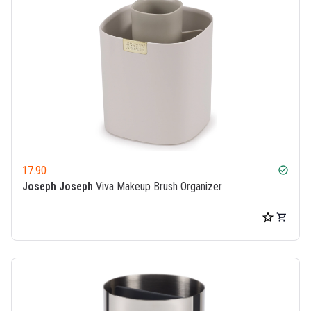
17.90
check_circle
Joseph Joseph
Viva Makeup Brush Organizer