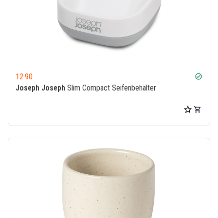
12.90
check_circle
Joseph Joseph
Slim Compact Seifenbehälter