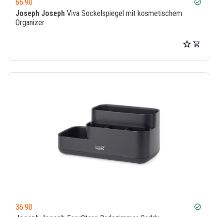
66.90
check_circle
Joseph Joseph
Viva Sockelspiegel mit kosmetischem
Organizer
36.90
check_circle