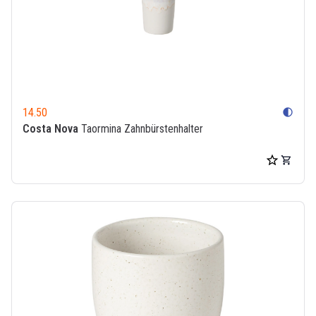
14.50
contrast
Costa Nova
Taormina Zahnbürstenhalter