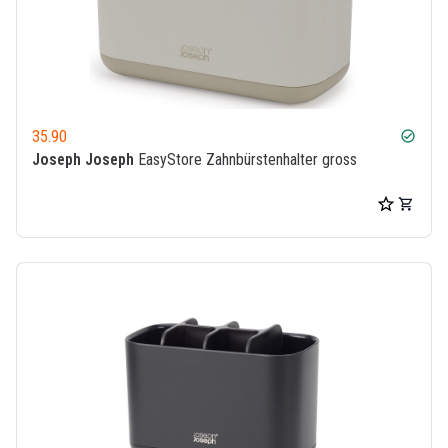
35.90
check_circle
Joseph Joseph
EasyStore Zahnbürstenhalter gross