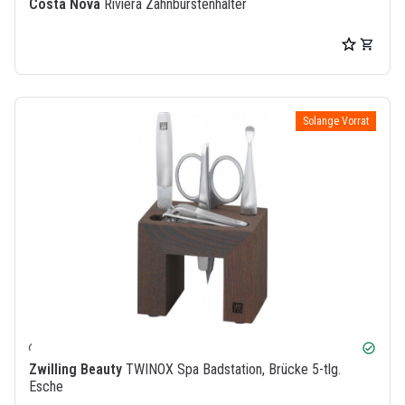
Costa Nova
Riviera Zahnbürstenhalter
Solange Vorrat
check_circle
Zwilling Beauty
TWINOX Spa Badstation, Brücke 5-tlg.
Esche