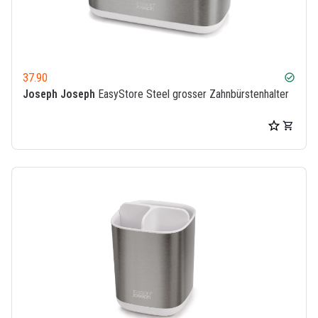
37.90
check_circle
Joseph Joseph
EasyStore Steel grosser Zahnbürstenhalter