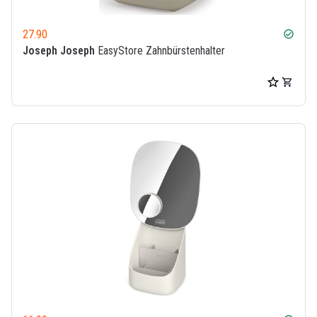
27.90
check_circle
Joseph Joseph
EasyStore Zahnbürstenhalter