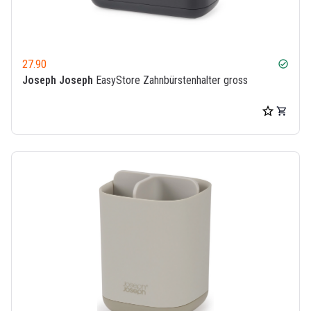
27.90
check_circle
Joseph Joseph
EasyStore Zahnbürstenhalter gross