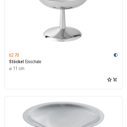
62.70
contrast
Stöckel
Eisschale
⌀ 11 cm