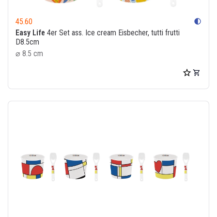
45.60
contrast
Easy Life
4er Set ass. Ice cream Eisbecher, tutti frutti
D8.5cm
⌀ 8.5 cm