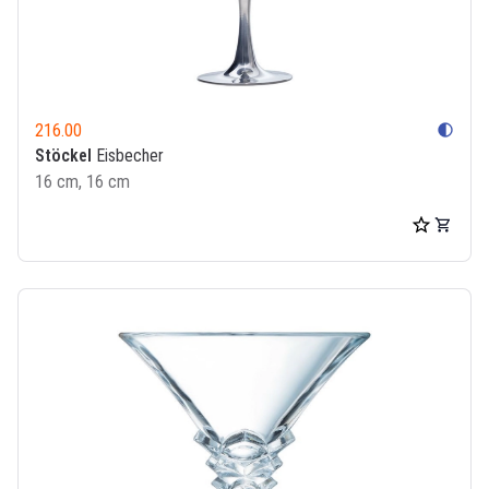
216.00
contrast
Stöckel
Eisbecher
16 cm, 16 cm