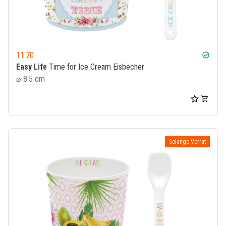
11.70
check_circle
Easy Life
Time for Ice Cream Eisbecher
⌀ 8.5 cm
Solange Vorrat