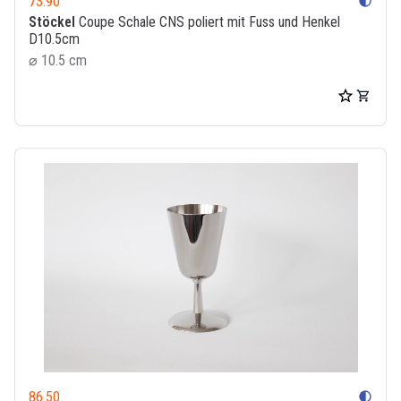
73.90
contrast
Stöckel
Coupe Schale CNS poliert mit Fuss und Henkel
D10.5cm
⌀ 10.5 cm
86.50
contrast