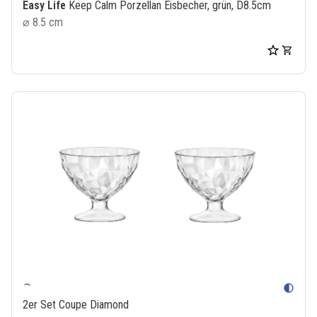
Easy Life
Keep Calm Porzellan Eisbecher, grün, D8.5cm
⌀ 8.5 cm
contrast
2er Set Coupe Diamond