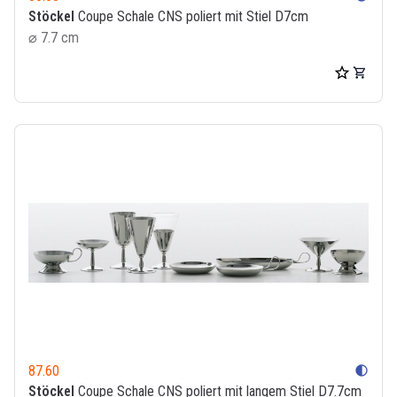
Stöckel
Coupe Schale CNS poliert mit Stiel D7cm
⌀ 7.7 cm
87.60
contrast
Stöckel
Coupe Schale CNS poliert mit langem Stiel D7.7cm