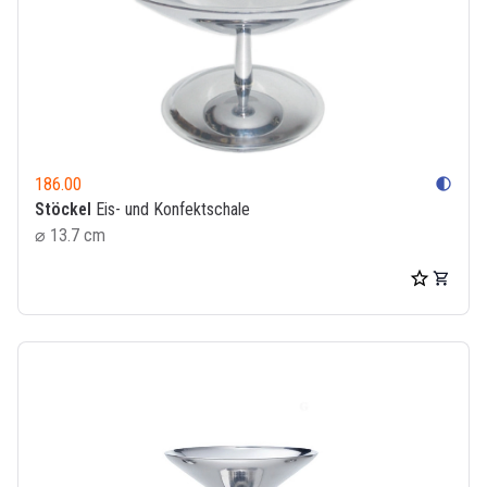
186.00
contrast
Stöckel
Eis- und Konfektschale
⌀ 13.7 cm