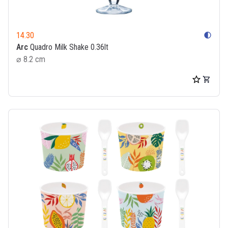
14.30
contrast
Arc
Quadro Milk Shake 0.36lt
⌀ 8.2 cm