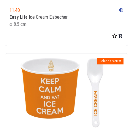
11.40
contrast
Easy Life
Ice Cream Eisbecher
⌀ 8.5 cm
Solange Vorrat