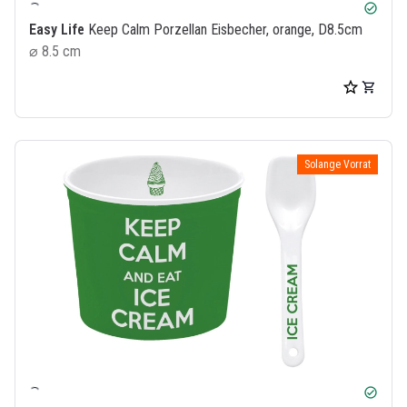
check_circle
Easy Life
Keep Calm Porzellan Eisbecher, orange, D8.5cm
⌀ 8.5 cm
Solange Vorrat
check_circle