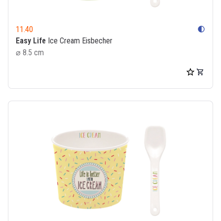
11.40
contrast
Easy Life
Ice Cream Eisbecher
⌀ 8.5 cm