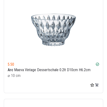
5.50
check_circle
Arc
Maeva Vintage Dessertschale 0.2lt D10cm H6.2cm
⌀ 10 cm