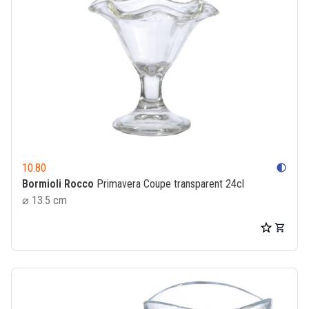
10.80
contrast
Bormioli Rocco
Primavera Coupe transparent 24cl
⌀ 13.5 cm