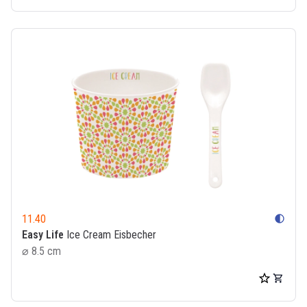
11.40
contrast
Easy Life
Ice Cream Eisbecher
⌀ 8.5 cm