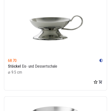
68.70
contrast
Stöckel
Eis- und Dessertschale
⌀ 9.5 cm