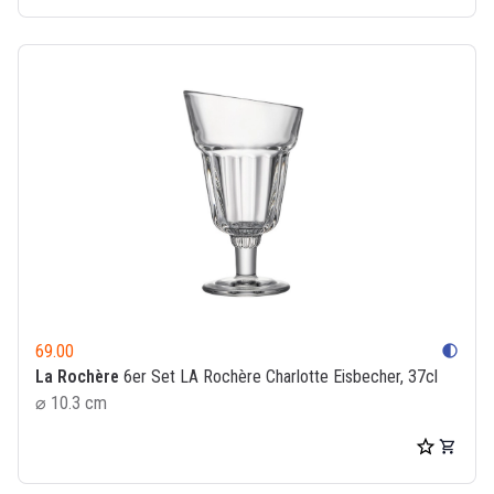
69.00
contrast
La Rochère
6er Set LA Rochère Charlotte Eisbecher, 37cl
⌀ 10.3 cm