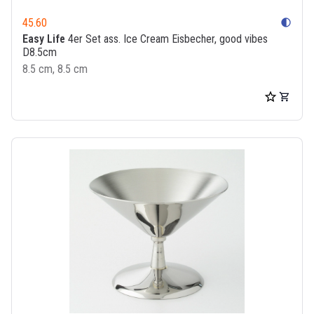
45.60
contrast
Easy Life
4er Set ass. Ice Cream Eisbecher, good vibes
D8.5cm
8.5 cm, 8.5 cm