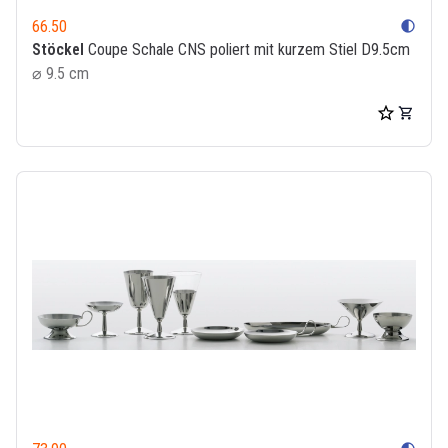
66.50
contrast
Stöckel
Coupe Schale CNS poliert mit kurzem Stiel D9.5cm
⌀ 9.5 cm