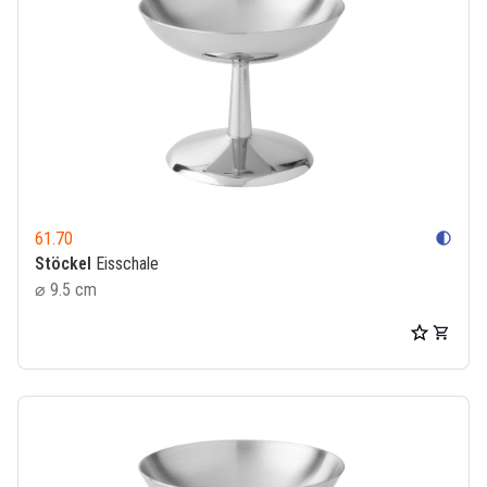
61.70
contrast
Stöckel
Eisschale
⌀ 9.5 cm