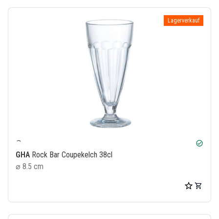
Lagerverkauf
check_circle
GHA
Rock Bar Coupekelch 38cl
⌀ 8.5 cm