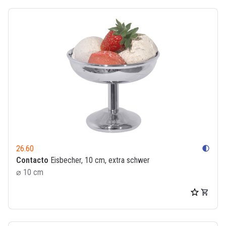
26.60
contrast
Contacto
Eisbecher, 10 cm, extra schwer
⌀ 10 cm