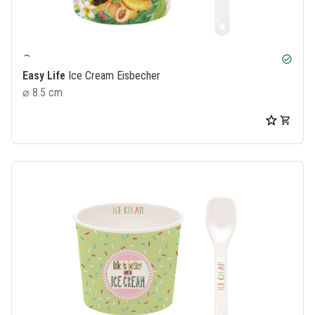
check_circle
Easy Life
Ice Cream Eisbecher
⌀ 8.5 cm