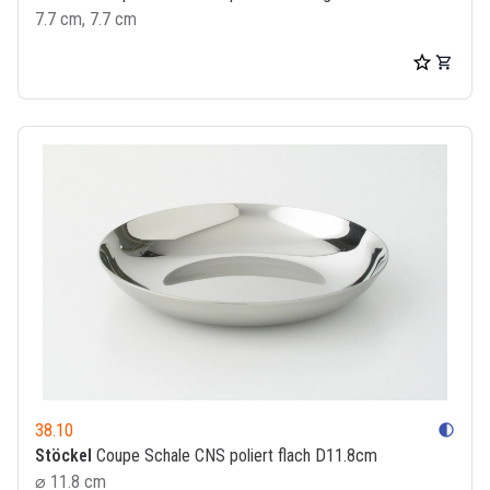
7.7 cm, 7.7 cm
38.10
contrast
Stöckel
Coupe Schale CNS poliert flach D11.8cm
⌀ 11.8 cm