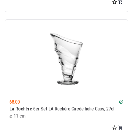
68.00
check_circle
La Rochère
6er Set LA Rochère Circée hohe Cups, 27cl
⌀ 11 cm