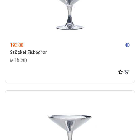
193.00
contrast
Stöckel
Eisbecher
⌀ 16 cm