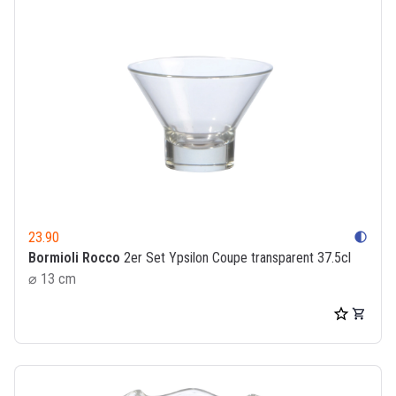
23.90
contrast
Bormioli Rocco
2er Set Ypsilon Coupe transparent 37.5cl
⌀ 13 cm