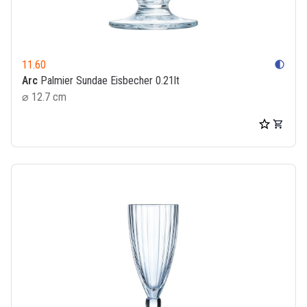
11.60
contrast
Arc
Palmier Sundae Eisbecher 0.21lt
⌀ 12.7 cm