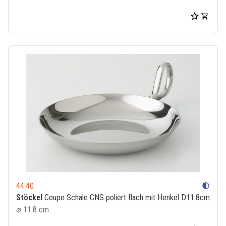
44.40
contrast
Stöckel
Coupe Schale CNS poliert flach mit Henkel D11.8cm
⌀ 11.8 cm