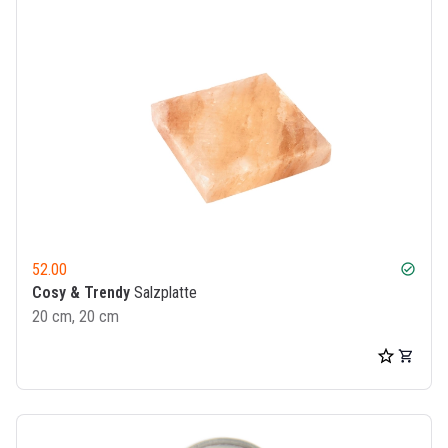
52.00
check_circle
Cosy & Trendy
Salzplatte
20 cm, 20 cm