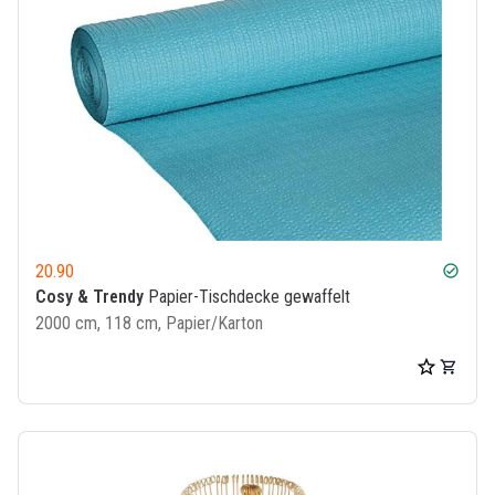
20.90
check_circle
Cosy & Trendy
Papier-Tischdecke gewaffelt
2000 cm, 118 cm, Papier/Karton