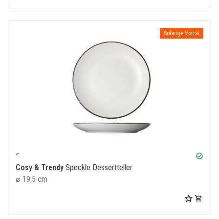
Solange Vorrat
check_circle
Cosy & Trendy
Speckle Dessertteller
⌀ 19.5 cm