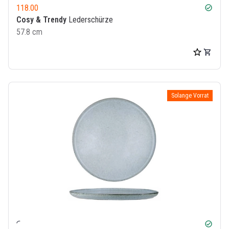
118.00
check_circle
Cosy & Trendy
Lederschürze
57.8 cm
Solange Vorrat
check_circle