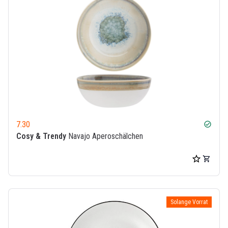
7.30
check_circle
Cosy & Trendy
Navajo Aperoschälchen
Solange Vorrat