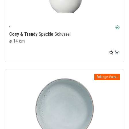
check_circle
Cosy & Trendy
Speckle Schüssel
⌀ 14 cm
Solange Vorrat