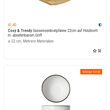
41.40
contrast
Cosy & Trendy
Gusseissenbratpfanne 22cm auf Holzbrett
m. abnehmbarem Griff
⌀ 22 cm, Mehrere Materialien
Solange Vorrat