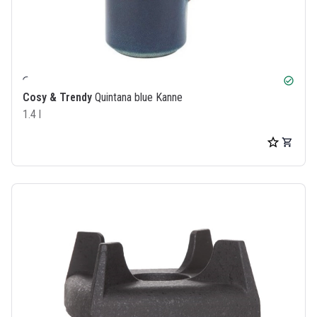
check_circle
Cosy & Trendy
Quintana blue Kanne
1.4 l