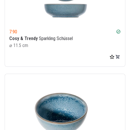
7.90
check_circle
Cosy & Trendy
Sparkling Schüssel
⌀ 11.5 cm