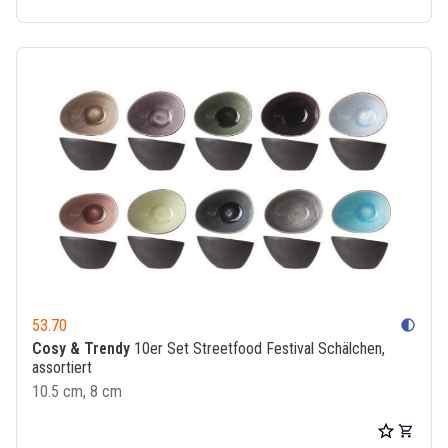
53.70
contrast
Cosy & Trendy
10er Set Streetfood Festival Schälchen,
assortiert
10.5 cm, 8 cm