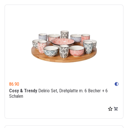
86.90
contrast
Cosy & Trendy
Delirio Set, Drehplatte m. 6 Becher + 6
Schalen