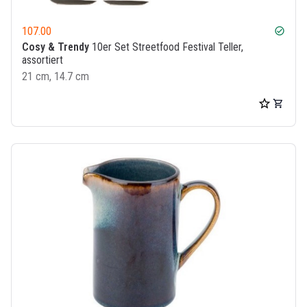
107.00
check_circle
Cosy & Trendy
10er Set Streetfood Festival Teller,
assortiert
21 cm, 14.7 cm