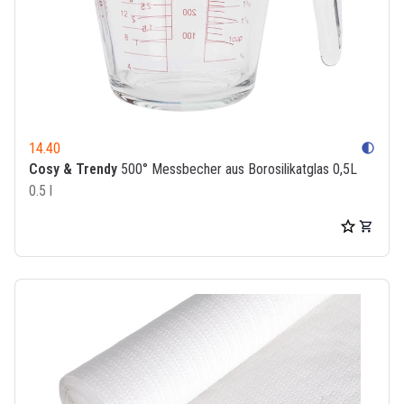
14.40
contrast
Cosy & Trendy
500° Messbecher aus Borosilikatglas 0,5L
0.5 l