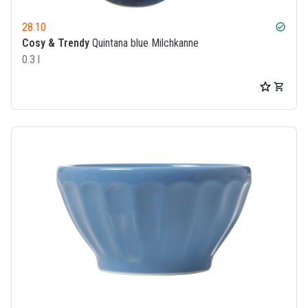
28.10
check_circle
Cosy & Trendy
Quintana blue Milchkanne
0.3 l