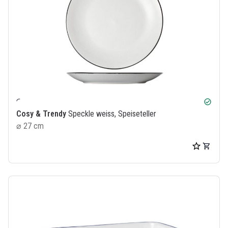
check_circle
Cosy & Trendy
Speckle weiss, Speiseteller
⌀ 27 cm