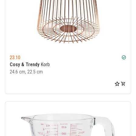
23.10
check_circle
Cosy & Trendy
Korb
24.6 cm, 22.5 cm