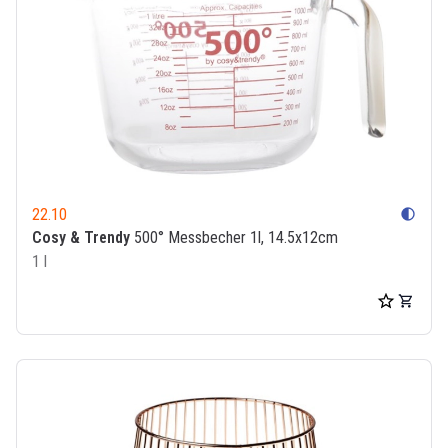
22.10
contrast
Cosy & Trendy
500° Messbecher 1l, 14.5x12cm
1 l