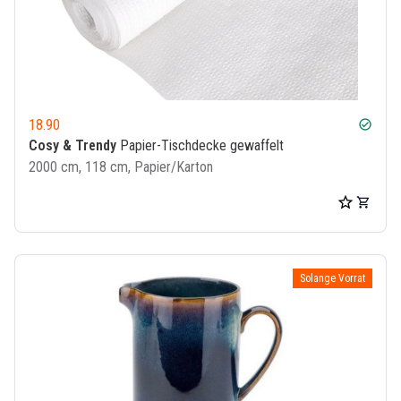
18.90
check_circle
Cosy & Trendy
Papier-Tischdecke gewaffelt
2000 cm, 118 cm, Papier/Karton
Solange Vorrat