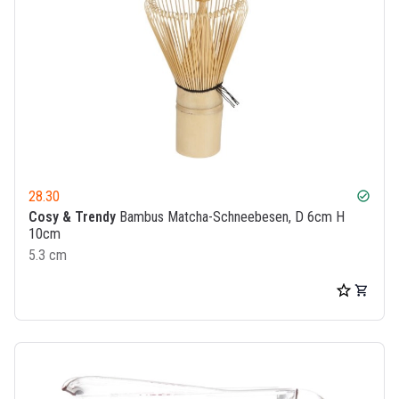
28.30
check_circle
Cosy & Trendy
Bambus Matcha-Schneebesen, D 6cm H
10cm
5.3 cm