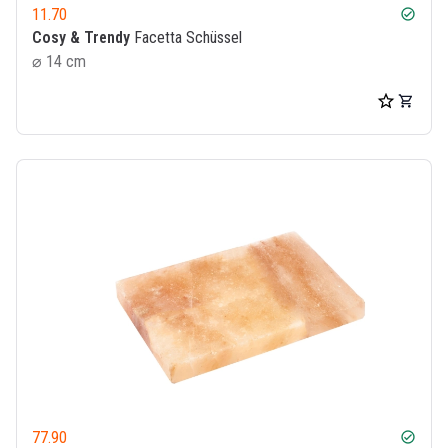
11.70
check_circle
Cosy & Trendy
Facetta Schüssel
⌀ 14 cm
77.90
check_circle