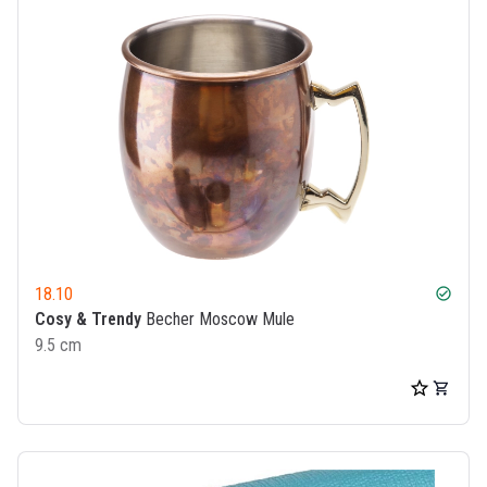
18.10
check_circle
Cosy & Trendy
Becher Moscow Mule
9.5 cm