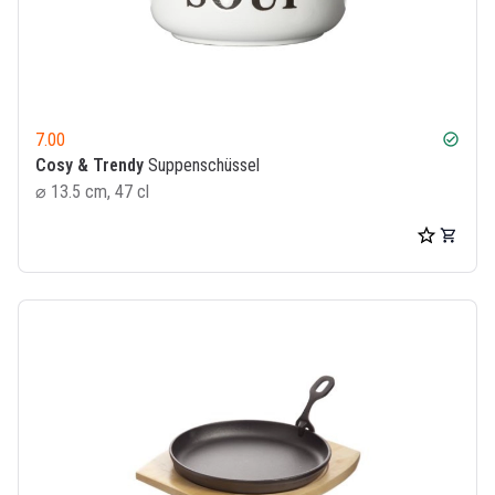
7.00
check_circle
Cosy & Trendy
Suppenschüssel
⌀ 13.5 cm, 47 cl