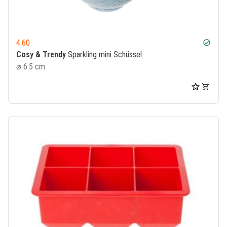
4.60
check_circle
Cosy & Trendy
Sparkling mini Schüssel
⌀ 6.5 cm