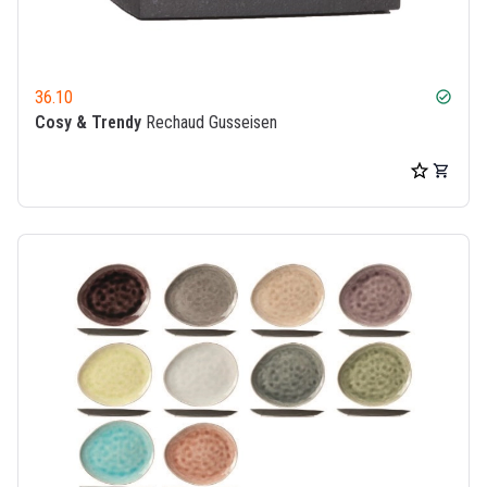
36.10
check_circle
Cosy & Trendy
Rechaud Gusseisen