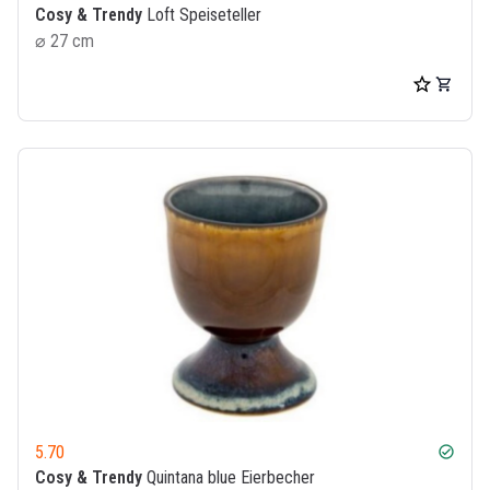
Cosy & Trendy
Loft Speiseteller
⌀ 27 cm
5.70
check_circle
Cosy & Trendy
Quintana blue Eierbecher