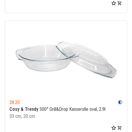
28.20
contrast
Cosy & Trendy
500° Grill&Drop Kasserolle oval, 2.9l
33 cm, 20 cm