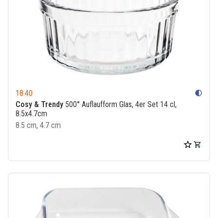
18.40
contrast
Cosy & Trendy
500° Auflaufform Glas, 4er Set 14 cl,
8.5x4.7cm
8.5 cm, 4.7 cm