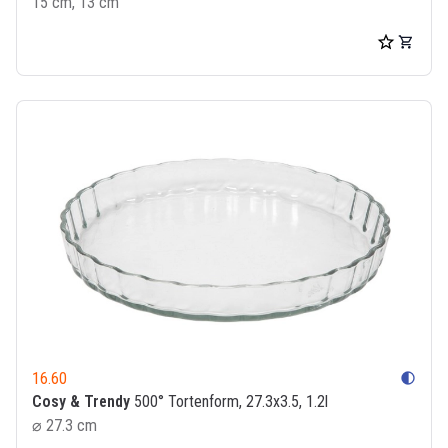
15 cm, 13 cm
16.60
contrast
Cosy & Trendy
500° Tortenform, 27.3x3.5, 1.2l
⌀ 27.3 cm