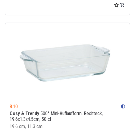
8.10
contrast
Cosy & Trendy
500° Mini-Auflaufform, Rechteck,
19.6x1.3x4.5cm, 50 cl
19.6 cm, 11.3 cm