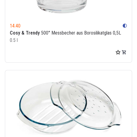
14.40
contrast
Cosy & Trendy
500° Messbecher aus Borosilikatglas 0,5L
0.5 l