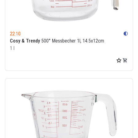
22.10
contrast
Cosy & Trendy
500° Messbecher 1l, 14.5x12cm
1 l