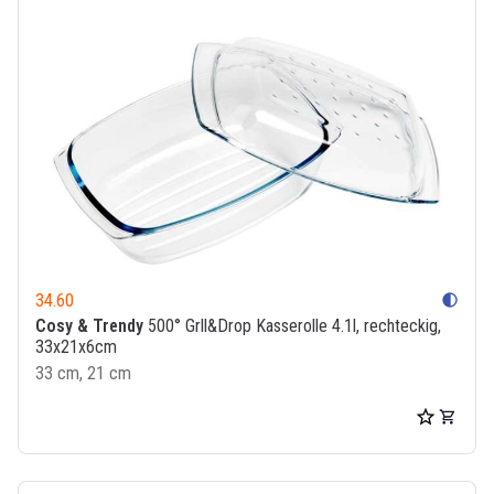
34.60
contrast
Cosy & Trendy
500° Grll&Drop Kasserolle 4.1l, rechteckig,
33x21x6cm
33 cm, 21 cm