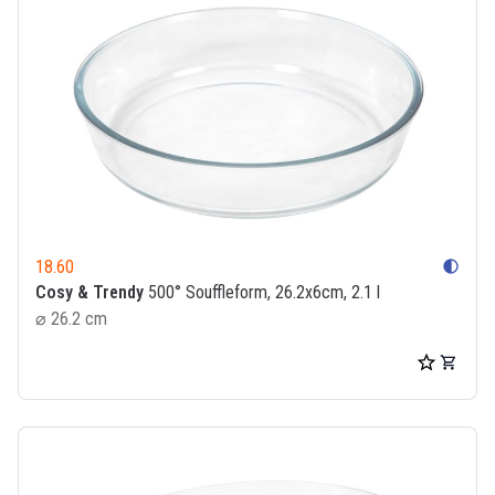
18.60
contrast
Cosy & Trendy
500° Souffleform, 26.2x6cm, 2.1 l
⌀ 26.2 cm