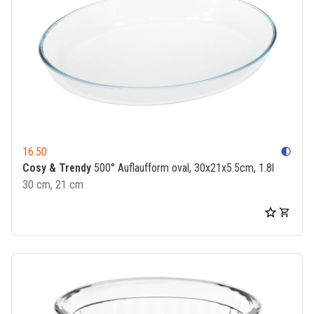
16.50
contrast
Cosy & Trendy
500° Auflaufform oval, 30x21x5.5cm, 1.8l
30 cm, 21 cm