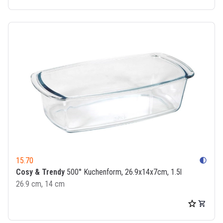
15.70
contrast
Cosy & Trendy
500° Kuchenform, 26.9x14x7cm, 1.5l
26.9 cm, 14 cm