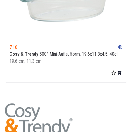
7.10
contrast
Cosy & Trendy
500° Mini-Auflaufform, 19.6x11.3x4.5, 40cl
19.6 cm, 11.3 cm