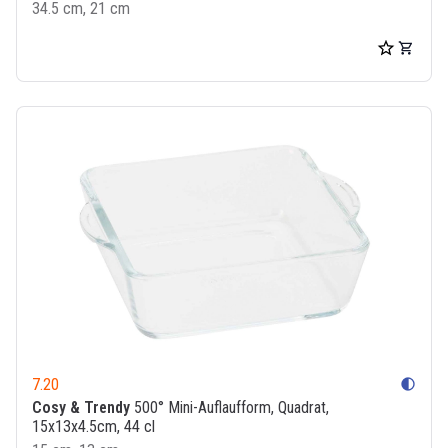
34.5 cm, 21 cm
7.20
contrast
Cosy & Trendy
500° Mini-Auflaufform, Quadrat,
15x13x4.5cm, 44 cl