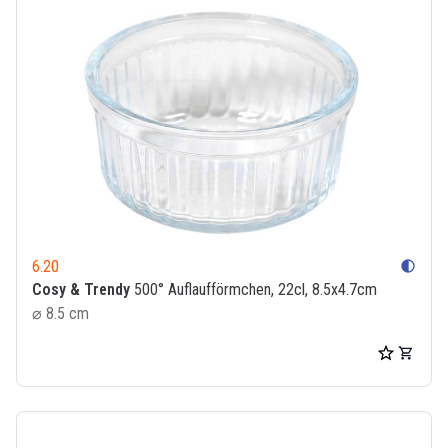
6.20
contrast
Cosy & Trendy
500° Auflaufförmchen, 22cl, 8.5x4.7cm
⌀ 8.5 cm