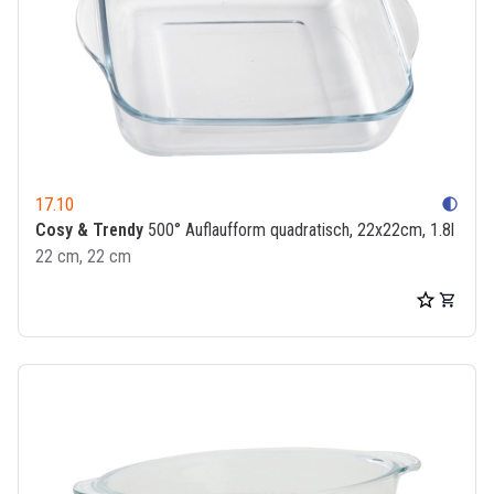
17.10
contrast
Cosy & Trendy
500° Auflaufform quadratisch, 22x22cm, 1.8l
22 cm, 22 cm