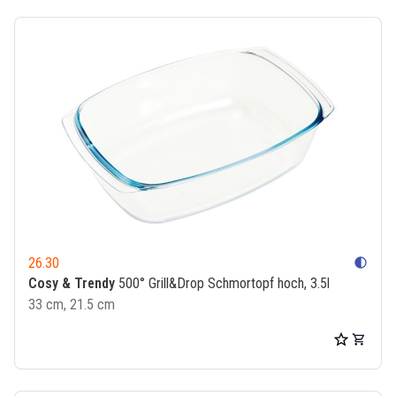
26.30
contrast
Cosy & Trendy
500° Grill&Drop Schmortopf hoch, 3.5l
33 cm, 21.5 cm