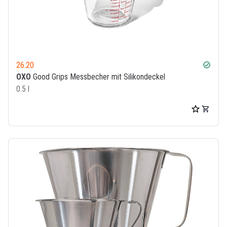
26.20
check_circle
OXO
Good Grips Messbecher mit Silikondeckel
0.5 l