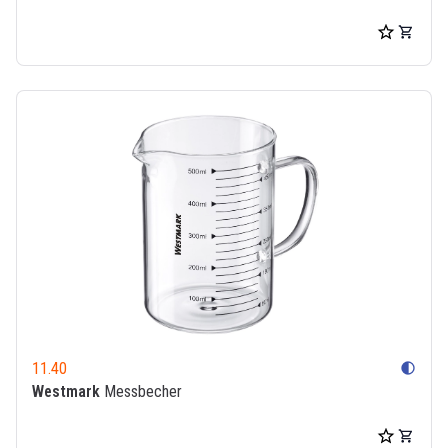
11.40
contrast
Westmark
Messbecher