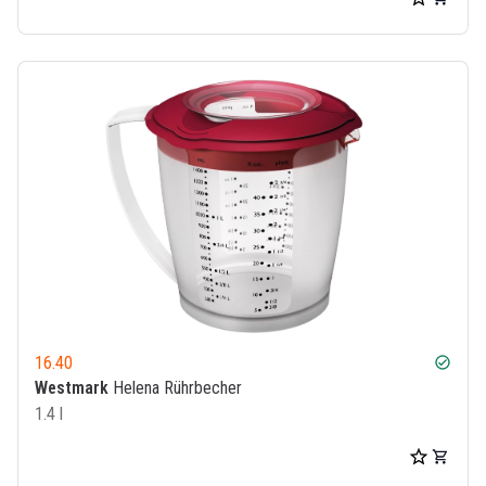
16.40
check_circle
Westmark
Helena Rührbecher
1.4 l