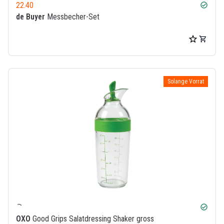
22.40
check_circle
de Buyer
Messbecher-Set
Solange Vorrat
check_circle
OXO
Good Grips Salatdressing Shaker gross