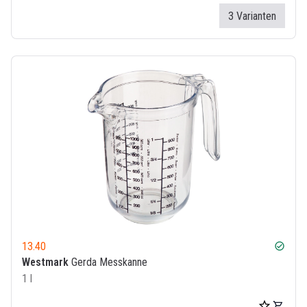
3 Varianten
13.40
check_circle
Westmark
Gerda Messkanne
1 l