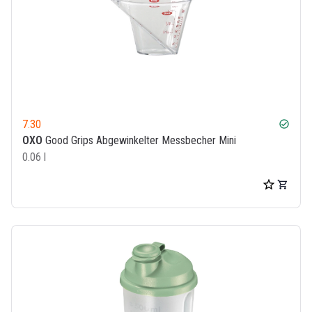
7.30
check_circle
OXO
Good Grips Abgewinkelter Messbecher Mini
0.06 l