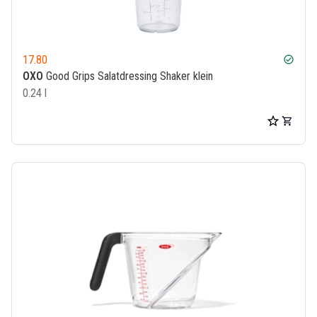
17.80
check_circle
OXO
Good Grips Salatdressing Shaker klein
0.24 l