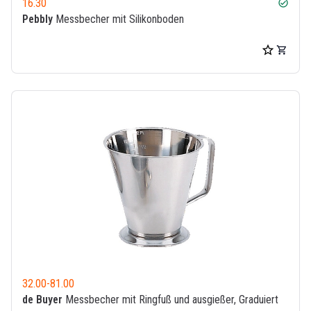
16.30
check_circle
Pebbly
Messbecher mit Silikonboden
32.00
-
81.00
de Buyer
Messbecher mit Ringfuß und ausgießer, Graduiert