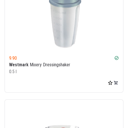
9.90
check_circle
Westmark
Mixery Dressingshaker
0.5 l