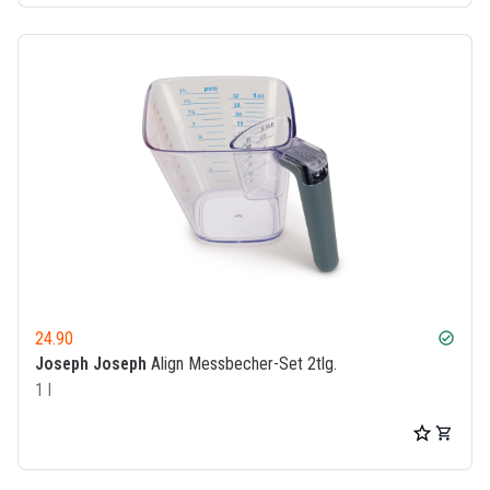
24.90
check_circle
Joseph Joseph
Align Messbecher-Set 2tlg.
1 l