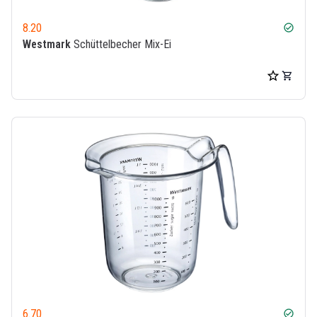
8.20
check_circle
Westmark
Schüttelbecher Mix-Ei
6.70
check_circle