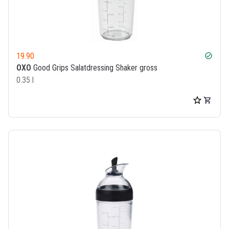
19.90
check_circle
OXO
Good Grips Salatdressing Shaker gross
0.35 l