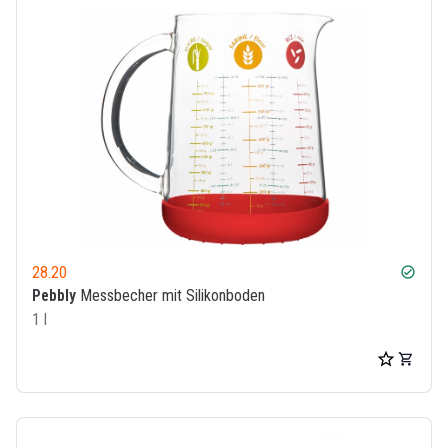
28.20
check_circle
Pebbly
Messbecher mit Silikonboden
1 l