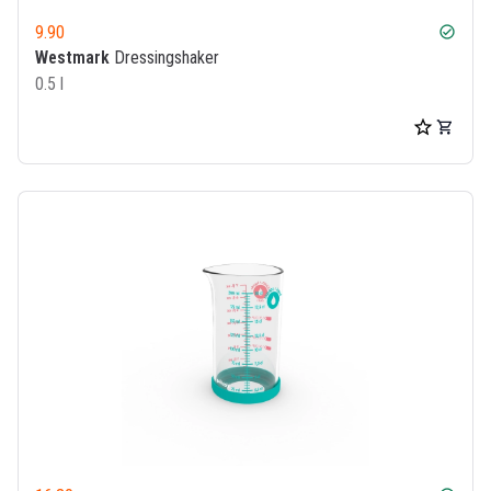
9.90
check_circle
Westmark
Dressingshaker
0.5 l