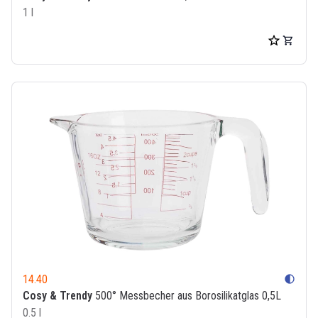
1 l
14.40
contrast
Cosy & Trendy
500° Messbecher aus Borosilikatglas 0,5L
0.5 l