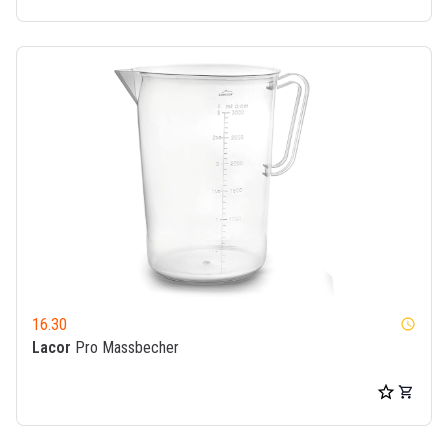
16.30
watch_later
Lacor
Pro Massbecher