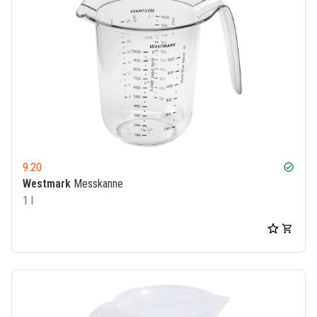
9.20
check_circle
Westmark
Messkanne
1 l