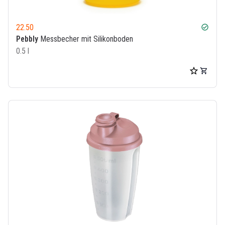
22.50
check_circle
Pebbly
Messbecher mit Silikonboden
0.5 l