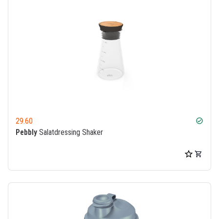
29.60
check_circle
Pebbly
Salatdressing Shaker