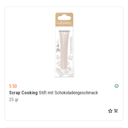
5.50
check_circle
Scrap Cooking
Stift mit Schokoladengeschmack
25 gr