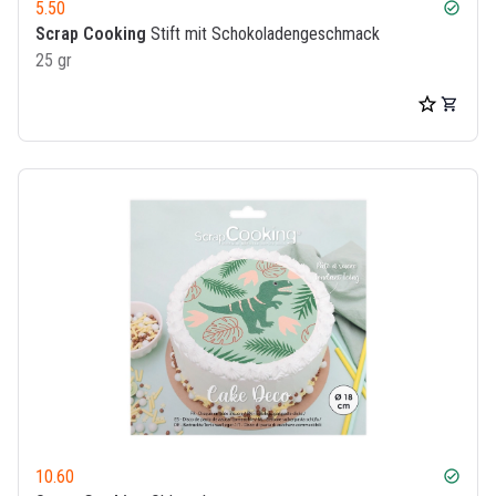
5.50
check_circle
Scrap Cooking
Stift mit Schokoladengeschmack
25 gr
10.60
check_circle