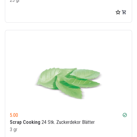
25 gr
5.00
check_circle
Scrap Cooking
24 Stk. Zuckerdekor Blätter
3 gr