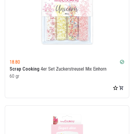
18.80
check_circle
Scrap Cooking
4er Set Zuckerstreusel Mix Einhorn
60 gr