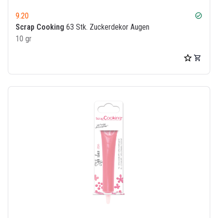
9.20
check_circle
Scrap Cooking
63 Stk. Zuckerdekor Augen
10 gr