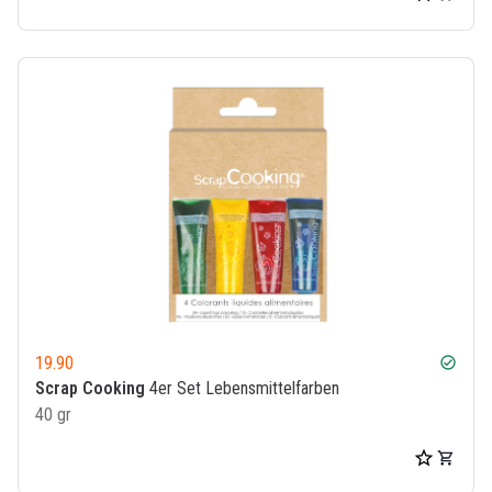
19.90
check_circle
Scrap Cooking
4er Set Lebensmittelfarben
40 gr