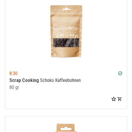
8.30
check_circle
Scrap Cooking
Schoko Kaffeebohnen
80 gr