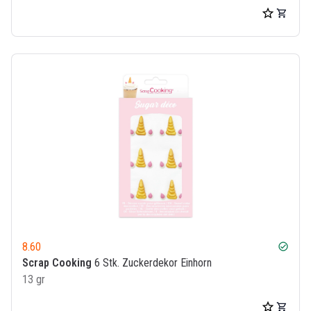
8.60
check_circle
Scrap Cooking
6 Stk. Zuckerdekor Einhorn
13 gr