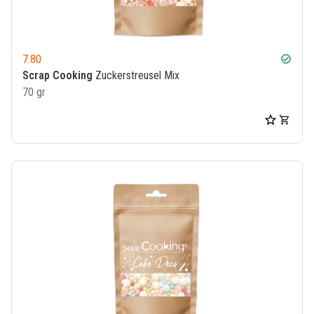
7.80
check_circle
Scrap Cooking
Zuckerstreusel Mix
70 gr