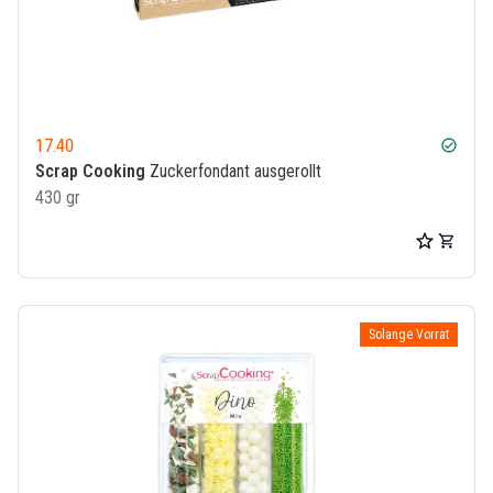
17.40
check_circle
Scrap Cooking
Zuckerfondant ausgerollt
430 gr
Solange Vorrat