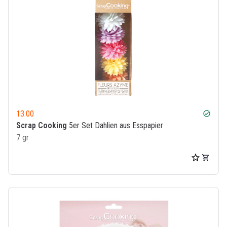
13.00
check_circle
Scrap Cooking
5er Set Dahlien aus Esspapier
7 gr