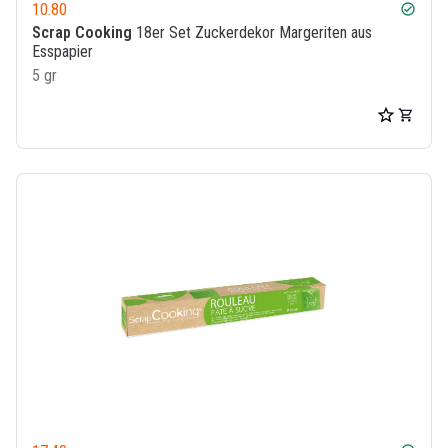
10.80
check_circle
Scrap Cooking
18er Set Zuckerdekor Margeriten aus
Esspapier
5 gr