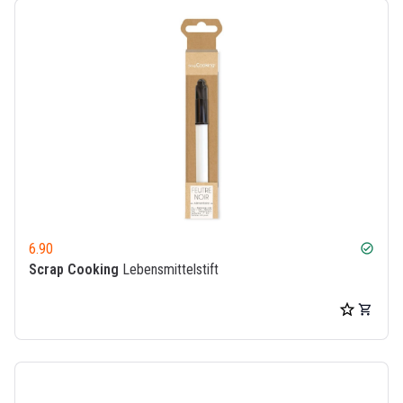
6.90
check_circle
Scrap Cooking
Lebensmittelstift