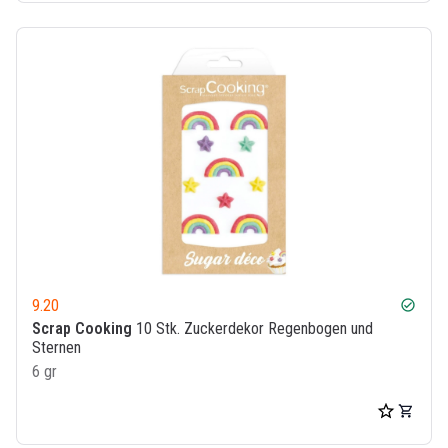
9.20
check_circle
Scrap Cooking
10 Stk. Zuckerdekor Regenbogen und
Sternen
6 gr