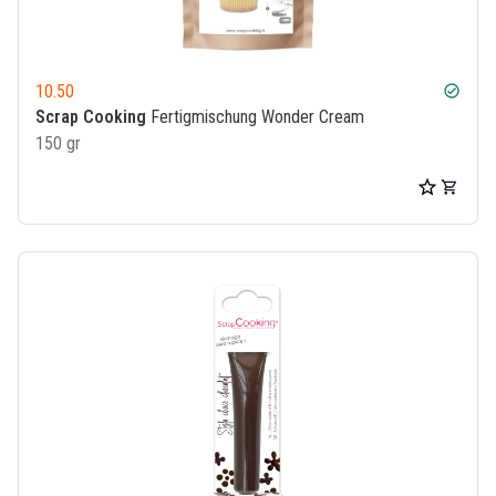
10.50
check_circle
Scrap Cooking
Fertigmischung Wonder Cream
150 gr