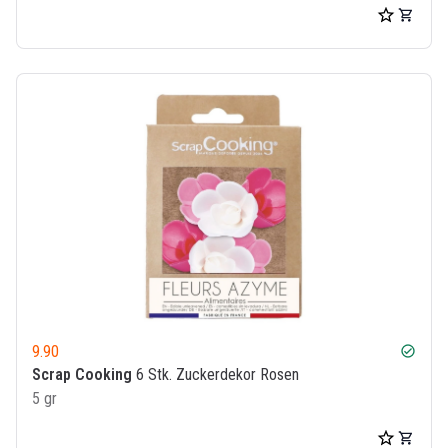
9.90
check_circle
Scrap Cooking
6 Stk. Zuckerdekor Rosen
5 gr