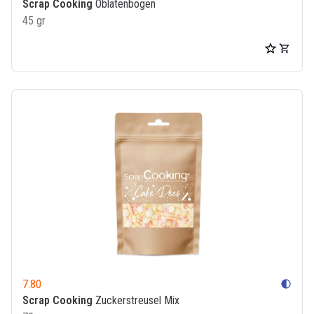
Scrap Cooking
Oblatenbogen
45 gr
7.80
contrast
Scrap Cooking
Zuckerstreusel Mix