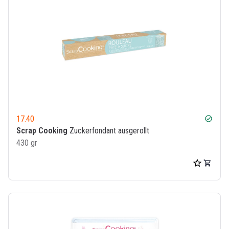
17.40
check_circle
Scrap Cooking
Zuckerfondant ausgerollt
430 gr