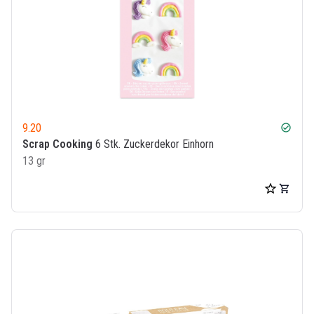
9.20
check_circle
Scrap Cooking
6 Stk. Zuckerdekor Einhorn
13 gr