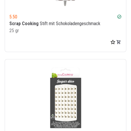
5.50
check_circle
Scrap Cooking
Stift mit Schokoladengeschmack
25 gr