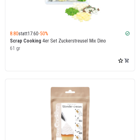
8.80
statt
17.60
-50%
check_circle
Scrap Cooking
4er Set Zuckerstreusel Mix Dino
61 gr