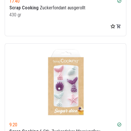
17.40
check_circle
Scrap Cooking
Zuckerfondant ausgerollt
430 gr
9.20
check_circle