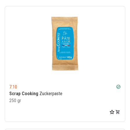
7.10
check_circle
Scrap Cooking
Zuckerpaste
250 gr