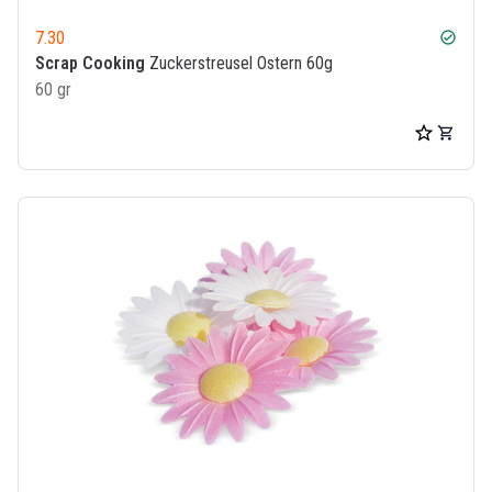
7.30
check_circle
Scrap Cooking
Zuckerstreusel Ostern 60g
60 gr