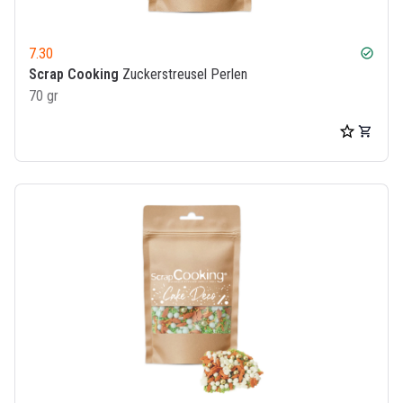
7.30
check_circle
Scrap Cooking
Zuckerstreusel Perlen
70 gr