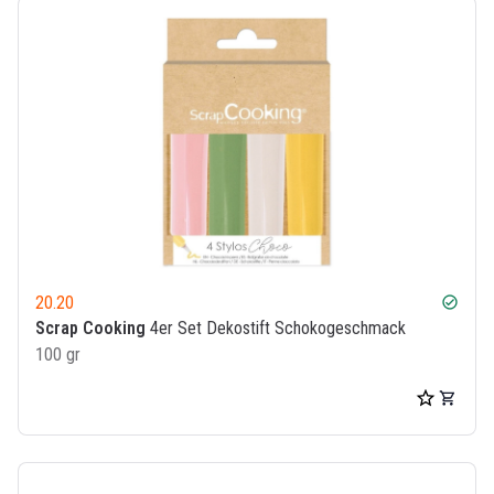
20.20
check_circle
Scrap Cooking
4er Set Dekostift Schokogeschmack
100 gr