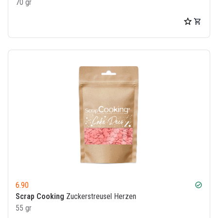
70 gr
6.90
check_circle
Scrap Cooking
Zuckerstreusel Herzen
55 gr