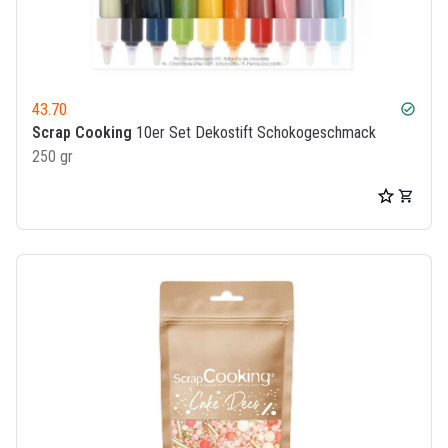
43.70
check_circle
Scrap Cooking
10er Set Dekostift Schokogeschmack
250 gr