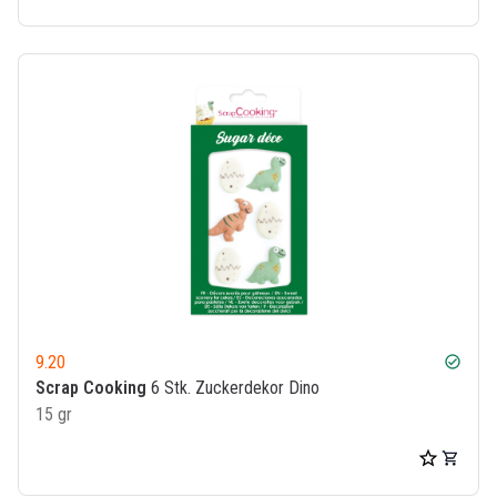
9.20
check_circle
Scrap Cooking
6 Stk. Zuckerdekor Dino
15 gr