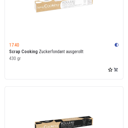
17.40
contrast
Scrap Cooking
Zuckerfondant ausgerollt
430 gr