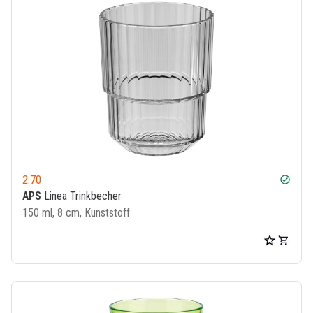
2.70
check_circle
APS
Linea Trinkbecher
150 ml, 8 cm, Kunststoff