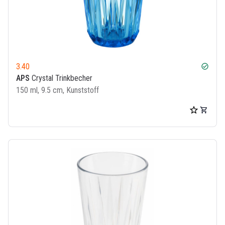
3.40
check_circle
APS
Crystal Trinkbecher
150 ml, 9.5 cm, Kunststoff