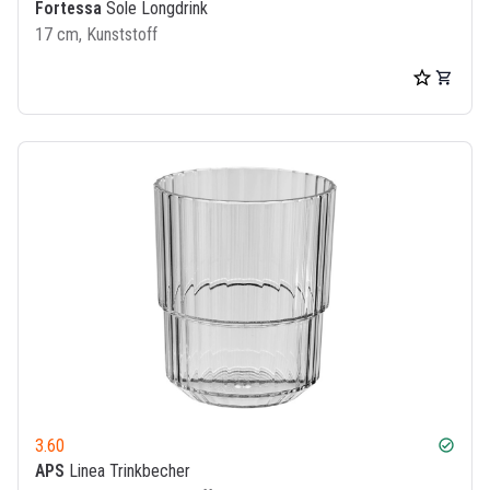
Fortessa
Sole Longdrink
17 cm, Kunststoff
3.60
check_circle
APS
Linea Trinkbecher