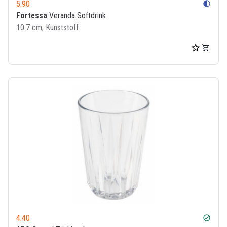
5.90
contrast
Fortessa
Veranda Softdrink
10.7 cm, Kunststoff
4.40
check_circle