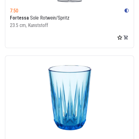
7.50
contrast
Fortessa
Sole Rotwein/Spritz
23.5 cm, Kunststoff