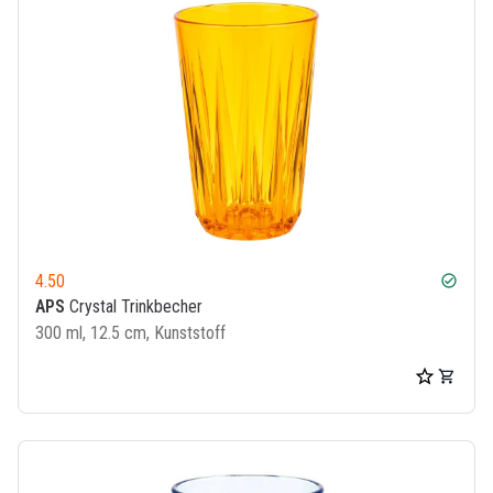
4.50
check_circle
APS
Crystal Trinkbecher
300 ml, 12.5 cm, Kunststoff