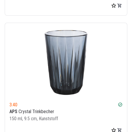
3.40
check_circle
APS
Crystal Trinkbecher
150 ml, 9.5 cm, Kunststoff