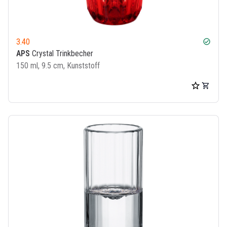
3.40
check_circle
APS
Crystal Trinkbecher
150 ml, 9.5 cm, Kunststoff