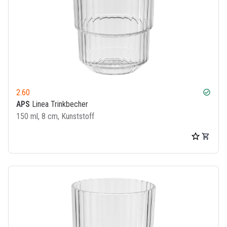
2.60
check_circle
APS
Linea Trinkbecher
150 ml, 8 cm, Kunststoff