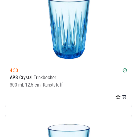
4.50
check_circle
APS
Crystal Trinkbecher
300 ml, 12.5 cm, Kunststoff