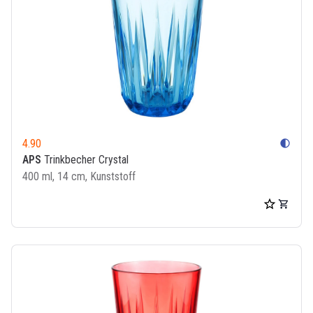
4.90
contrast
APS
Trinkbecher Crystal
400 ml, 14 cm, Kunststoff