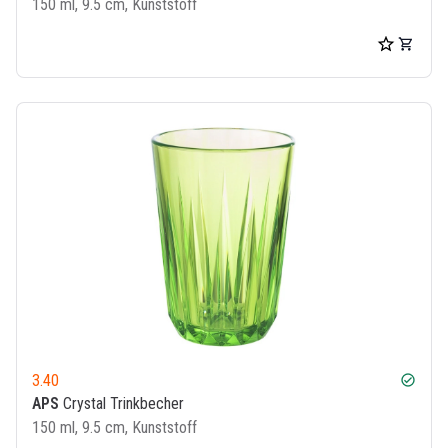
150 ml, 9.5 cm, Kunststoff
3.40
check_circle
APS
Crystal Trinkbecher
150 ml, 9.5 cm, Kunststoff