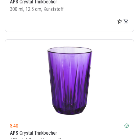
APS
Crystal Trinkbecher
300 ml, 12.5 cm, Kunststoff
3.40
check_circle
APS
Crystal Trinkbecher