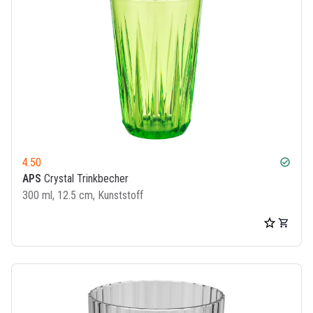
4.50
check_circle
APS
Crystal Trinkbecher
300 ml, 12.5 cm, Kunststoff