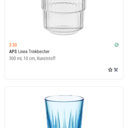
3.50
check_circle
APS
Linea Trinkbecher
300 ml, 10 cm, Kunststoff