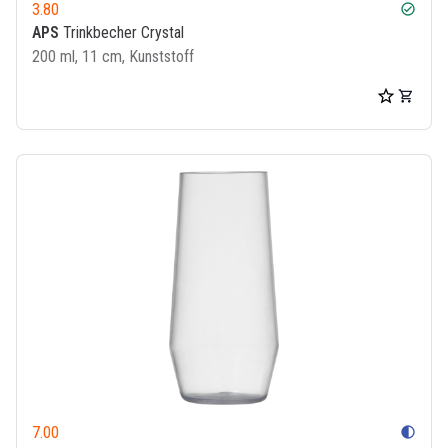
3.80
check_circle
APS
Trinkbecher Crystal
200 ml, 11 cm, Kunststoff
7.00
contrast