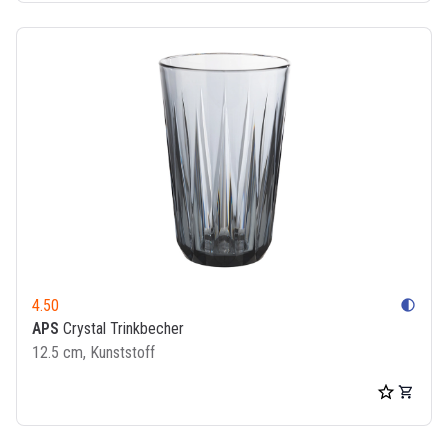
4.50
contrast
APS
Crystal Trinkbecher
12.5 cm, Kunststoff