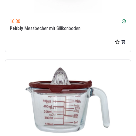
16.30
check_circle
Pebbly
Messbecher mit Silikonboden