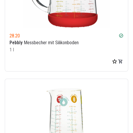
28.20
check_circle
Pebbly
Messbecher mit Silikonboden
1 l