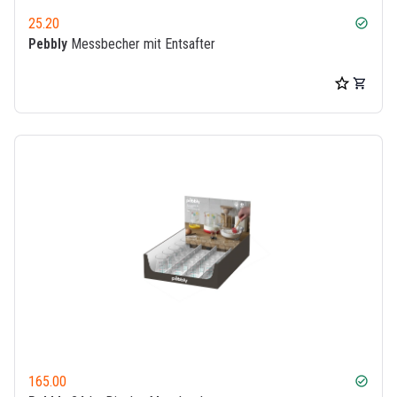
25.20
check_circle
Pebbly
Messbecher mit Entsafter
165.00
check_circle