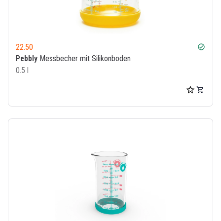
22.50
check_circle
Pebbly
Messbecher mit Silikonboden
0.5 l