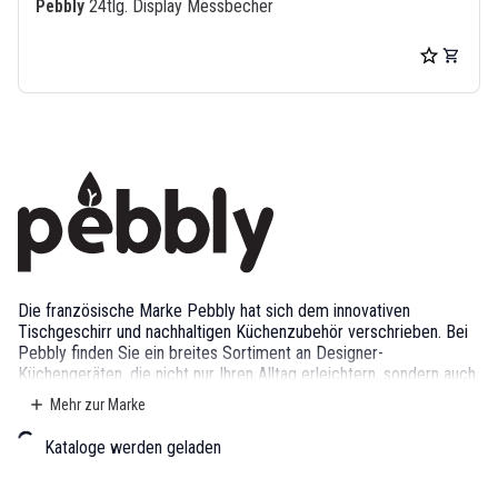
Pebbly
24tlg. Display Messbecher
Die französische Marke Pebbly hat sich dem innovativen
Tischgeschirr und nachhaltigen Küchenzubehör verschrieben. Bei
Pebbly finden Sie ein breites Sortiment an Designer-
Küchengeräten, die nicht nur Ihren Alltag erleichtern, sondern auch
Ihren nachhaltigen Lebensstil unterstützen. Von Zubehör für den
Mehr zur Marke
regelmässigen Einkauf bis hin zu Aufbewahrungstaschen für
Gemüse, Brot und mehr bietet Pebbly die praktische Lösung, die
Kataloge werden geladen
umweltbewusst und funktional zugleich ist. Die Vorratsdosen in
verschiedenen Grössen und Ausführungen helfen Ihnen dabei,