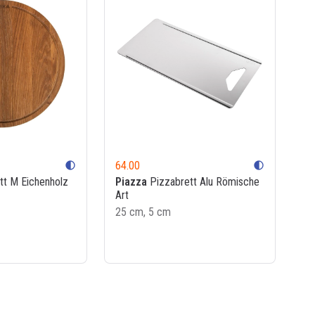
64.00
contrast
contrast
tt M Eichenholz
Piazza
Pizzabrett Alu Römische
Art
25 cm, 5 cm