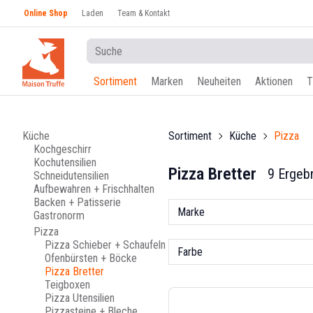
Online Shop
Laden
Team & Kontakt
Sortiment
Marken
Neuheiten
Aktionen
T
Küche
Sortiment
Küche
Pizza
Kochgeschirr
Kochutensilien
Pizza Bretter
9 Ergeb
Schneidutensilien
Aufbewahren + Frischhalten
Backen + Patisserie
Marke
Gastronorm
Pizza
Pizza Schieber + Schaufeln
Farbe
Ofenbürsten + Böcke
Pizza Bretter
Teigboxen
Pizza Utensilien
Pizzasteine + Bleche