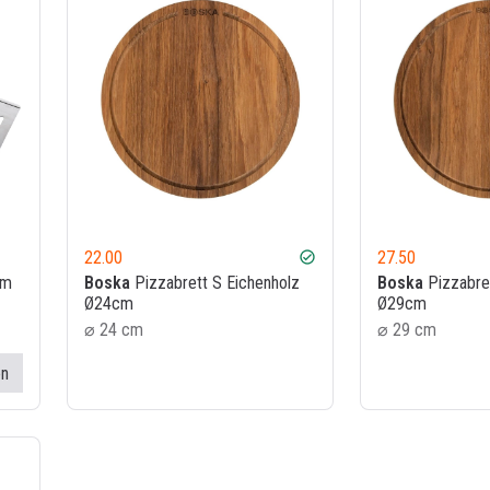
22.00
27.50
check_circle
am
Boska
Pizzabrett S Eichenholz
Boska
Pizzabre
Ø24cm
Ø29cm
⌀ 24 cm
⌀ 29 cm
en