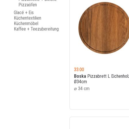
Pizzaöfen
Glacé + Eis
Küchentextilien
Küchenmöbel
Kaffee + Teezubereitung
33.00
Boska
Pizzabrett L Eichenhol
Ø34cm
⌀ 34 cm