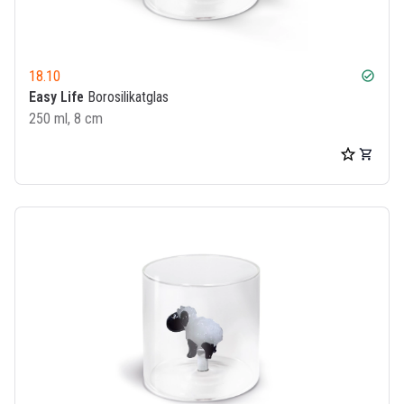
18.10
check_circle
Easy Life
Borosilikatglas
250 ml, 8 cm