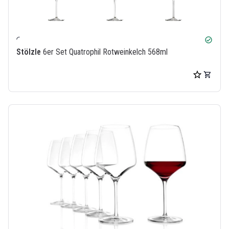
check_circle
Stölzle
6er Set Quatrophil Rotweinkelch 568ml