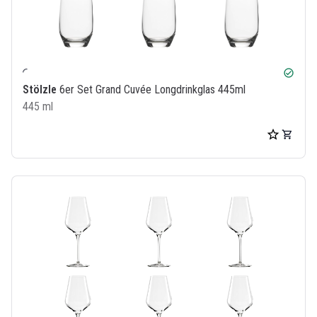
check_circle
Stölzle
6er Set Grand Cuvée Longdrinkglas 445ml
445 ml