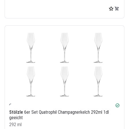
check_circle
Stölzle
6er Set Quatrophil Champagnerkelch 292ml 1dl
geeicht
292 ml