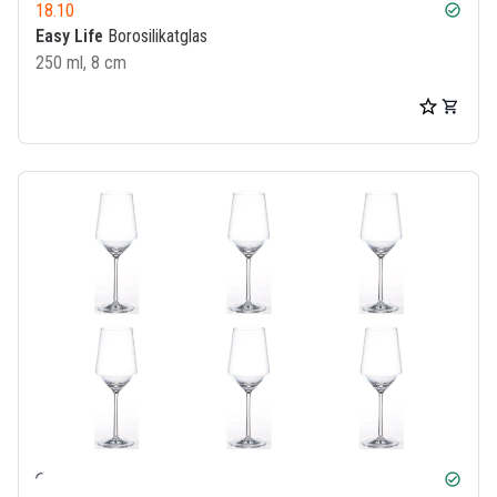
18.10
check_circle
Easy Life
Borosilikatglas
250 ml, 8 cm
check_circle