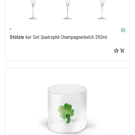
check_circle
Stölzle
6er Set Quatrophil Champagnerkelch 292ml