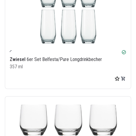
check_circle
Zwiesel
6er Set Belfesta/Pure Longdrinkbecher
357 ml