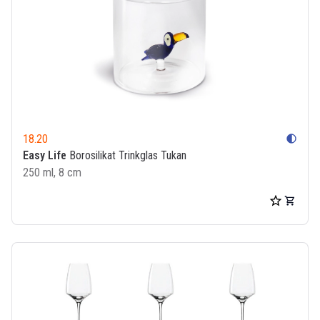
18.20
contrast
Easy Life
Borosilikat Trinkglas Tukan
250 ml, 8 cm