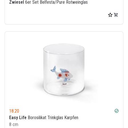
Zwiesel
6er Set Belfesta/Pure Rotweinglas
18.20
check_circle
Easy Life
Borosilikat Trinkglas Karpfen
8 cm