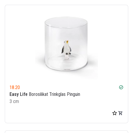
18.20
check_circle
Easy Life
Borosilikat Trinkglas Pinguin
3 cm