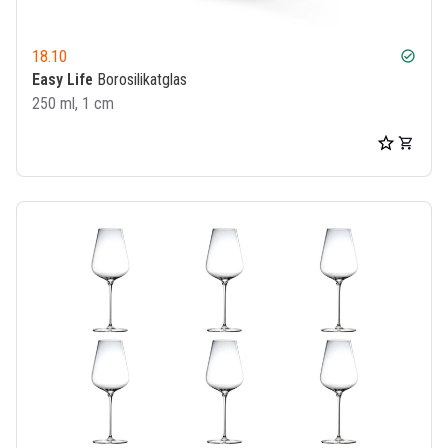
18.10
check_circle
Easy Life
Borosilikatglas
250 ml, 1 cm