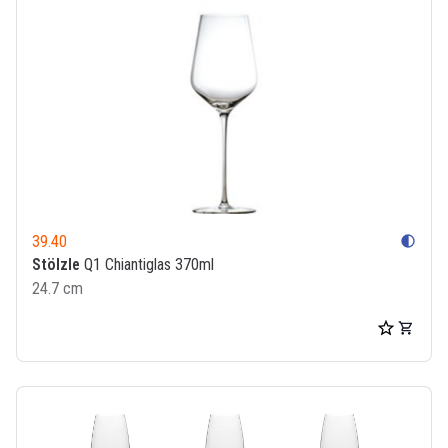
39.40
contrast
Stölzle
Q1 Chiantiglas 370ml
24.7 cm