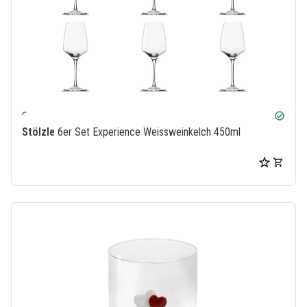
check_circle
Stölzle
6er Set Experience Weissweinkelch 450ml