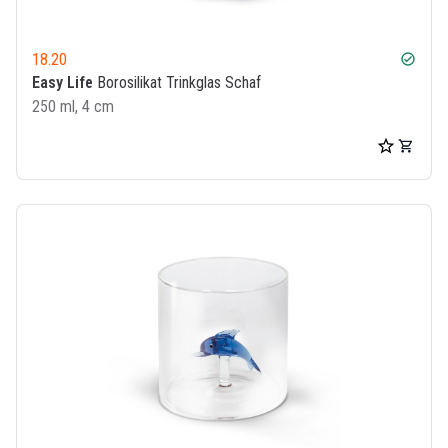
18.20
check_circle
Easy Life
Borosilikat Trinkglas Schaf
250 ml, 4 cm