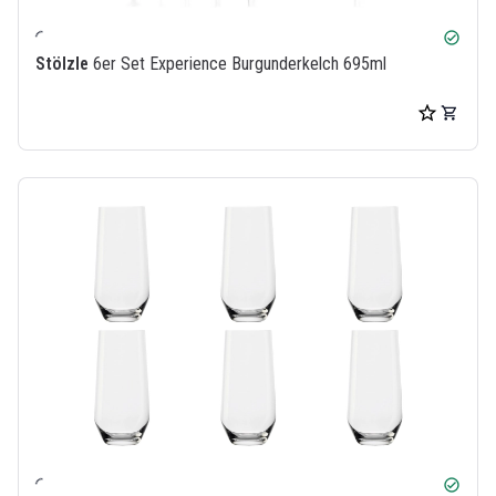
check_circle
Stölzle
6er Set Experience Burgunderkelch 695ml
check_circle