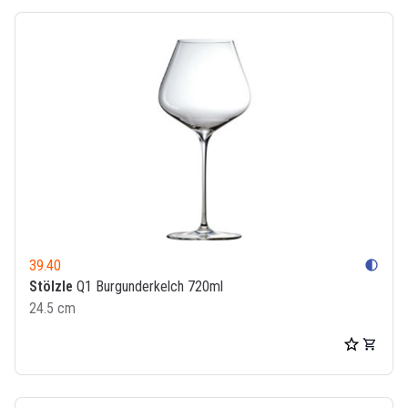
39.40
contrast
Stölzle
Q1 Burgunderkelch 720ml
24.5 cm