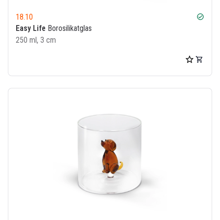
18.10
check_circle
Easy Life
Borosilikatglas
250 ml, 3 cm