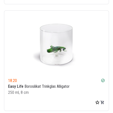
18.20
check_circle
Easy Life
Borosilikat Trinkglas Alligator
250 ml, 8 cm