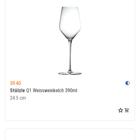
39.40
contrast
Stölzle
Q1 Weissweinkelch 390ml
24.5 cm