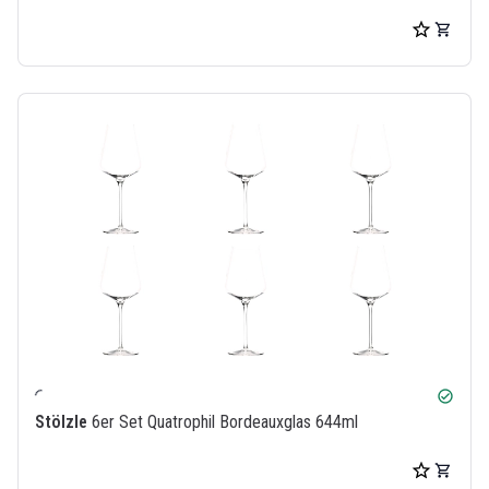
check_circle
Stölzle
6er Set Quatrophil Bordeauxglas 644ml