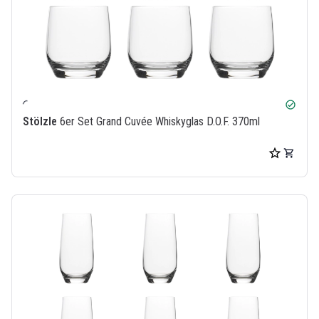
check_circle
Stölzle
6er Set Grand Cuvée Whiskyglas D.O.F. 370ml