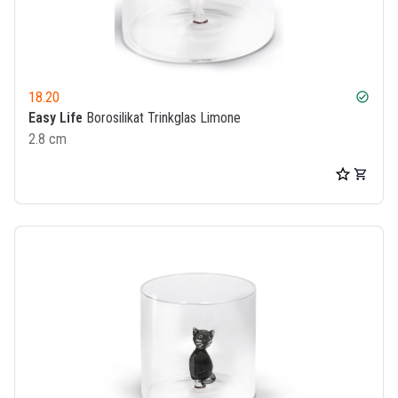
18.20
check_circle
Easy Life
Borosilikat Trinkglas Limone
2.8 cm