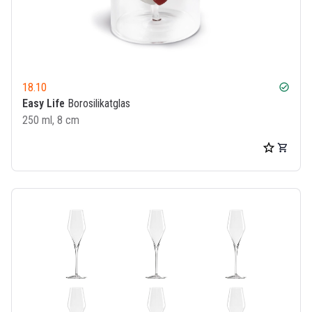
18.10
check_circle
Easy Life
Borosilikatglas
250 ml, 8 cm