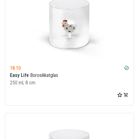
18.10
check_circle
Easy Life
Borosilikatglas
250 ml, 8 cm