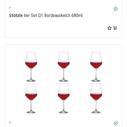
check_circle
Stölzle
6er Set Q1 Bordeauxkelch 680ml
check_circle