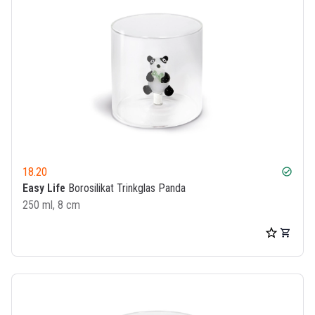
18.20
check_circle
Easy Life
Borosilikat Trinkglas Panda
250 ml, 8 cm