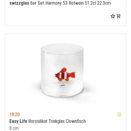
swizzglas
6er Set Harmony 53 Rotwein 51.2cl 22.3cm
18.20
watch_later
Easy Life
Borosilikat Trinkglas Clownfisch
8 cm