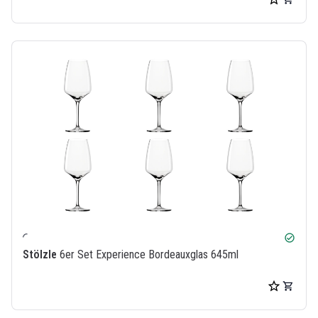
check_circle
Stölzle
6er Set Experience Bordeauxglas 645ml