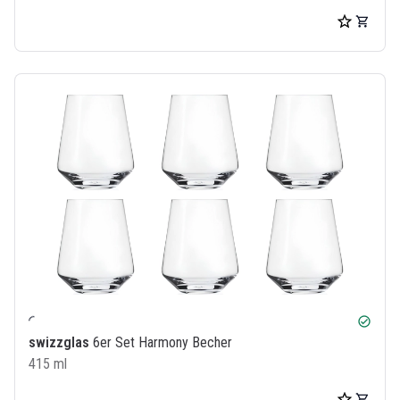
check_circle
swizzglas
6er Set Harmony Becher
415 ml