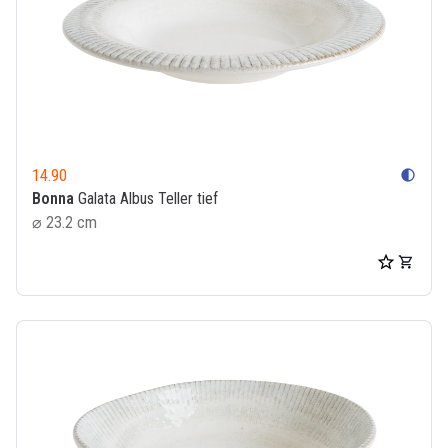
14.90
contrast
Bonna
Galata Albus Teller tief
⌀ 23.2 cm