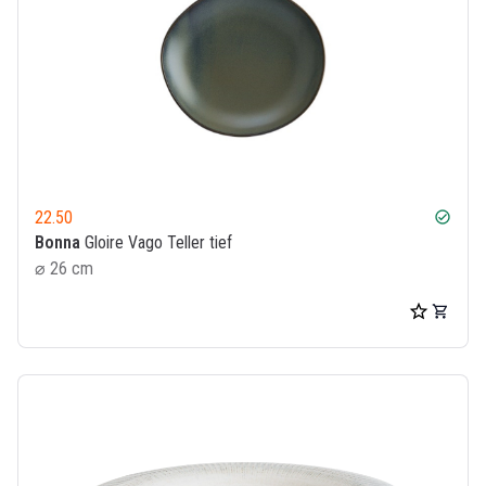
22.50
check_circle
Bonna
Gloire Vago Teller tief
⌀ 26 cm