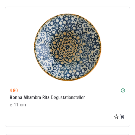
4.80
check_circle
Bonna
Alhambra Rita Degustationsteller
⌀ 11 cm