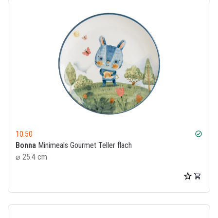
10.50
check_circle
Bonna
Minimeals Gourmet Teller flach
⌀ 25.4 cm