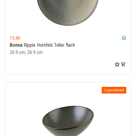
13.40
check_circle
Bonna
Ripple Hornfels Teller flach
26.9 cm, 26.9 cm
Lagerverkauf