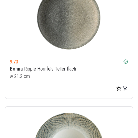
9.70
check_circle
Bonna
Ripple Hornfels Teller flach
⌀ 21.2 cm