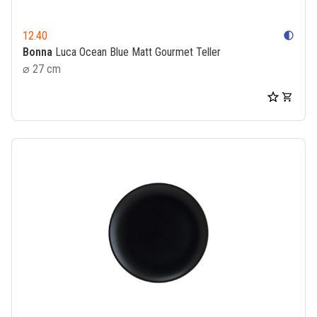
12.40
contrast
Bonna
Luca Ocean Blue Matt Gourmet Teller
⌀ 27 cm