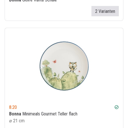
2 Varianten
8.20
check_circle
Bonna
Minimeals Gourmet Teller flach
⌀ 21 cm