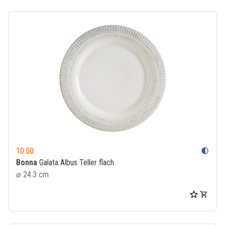
10.50
contrast
Bonna
Galata Albus Teller flach
⌀ 24.3 cm