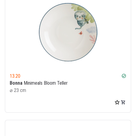
13.20
check_circle
Bonna
Minimeals Bloom Teller
⌀ 23 cm