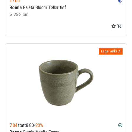
17.00
contrast
Bonna
Galata Bloom Teller tief
⌀ 25.3 cm
Lagerverkauf
7.04
statt
8.80
-20%
check_circle