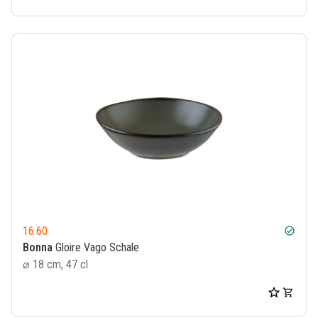
16.60
check_circle
Bonna
Gloire Vago Schale
⌀ 18 cm, 47 cl