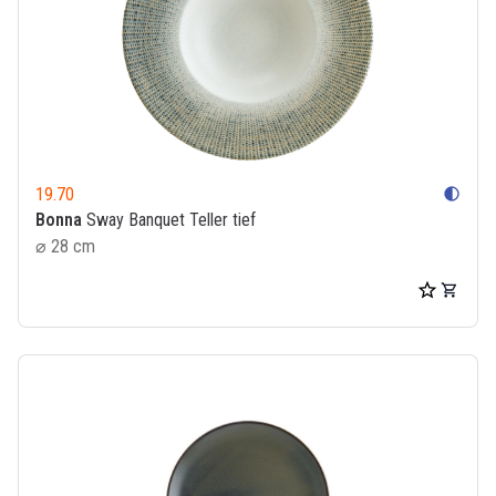
19.70
contrast
Bonna
Sway Banquet Teller tief
⌀ 28 cm