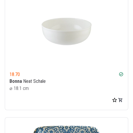
18.70
check_circle
Bonna
Neat Schale
⌀ 18.1 cm