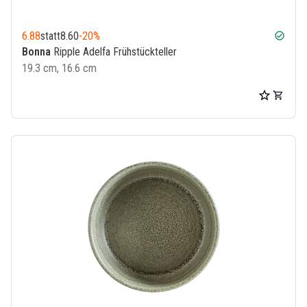
6.88
statt
8.60
-20%
check_circle
Bonna
Ripple Adelfa Frühstückteller
19.3 cm, 16.6 cm