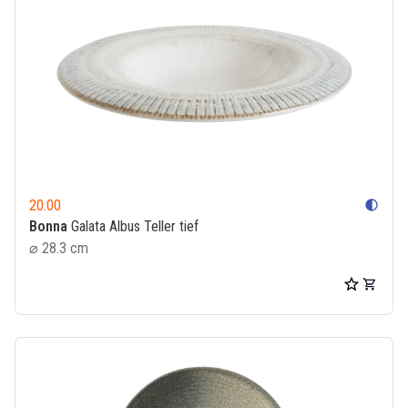
20.00
contrast
Bonna
Galata Albus Teller tief
⌀ 28.3 cm