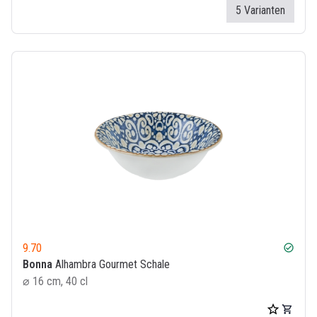
5 Varianten
9.70
check_circle
Bonna
Alhambra Gourmet Schale
⌀ 16 cm, 40 cl