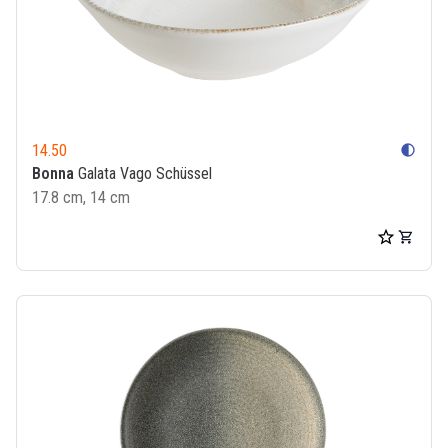
14.50
contrast
Bonna
Galata Vago Schüssel
17.8 cm, 14 cm