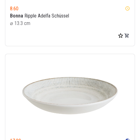
8.60
watch_later
Bonna
Ripple Adelfa Schüssel
⌀ 13.3 cm