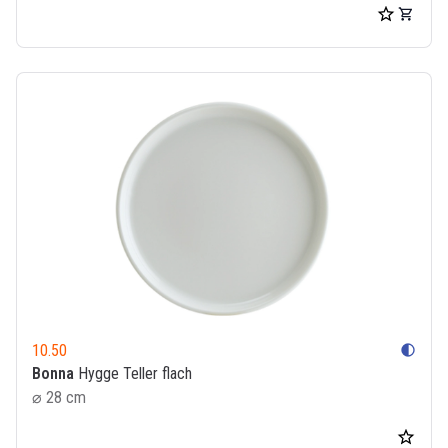
10.50
contrast
Bonna
Hygge Teller flach
⌀ 28 cm