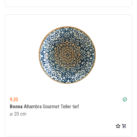
9.20
check_circle
Bonna
Alhambra Gourmet Teller tief
⌀ 20 cm