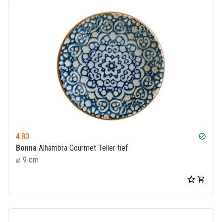
4.80
check_circle
Bonna
Alhambra Gourmet Teller tief
⌀ 9 cm