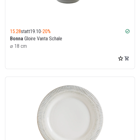
15.28
statt
19.10
-20%
check_circle
Bonna
Gloire Vanta Schale
⌀ 18 cm