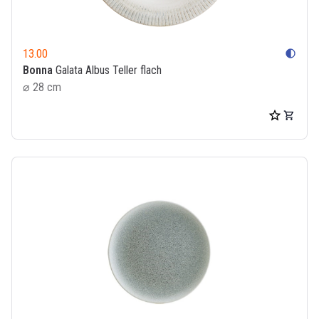
13.00
contrast
Bonna
Galata Albus Teller flach
⌀ 28 cm