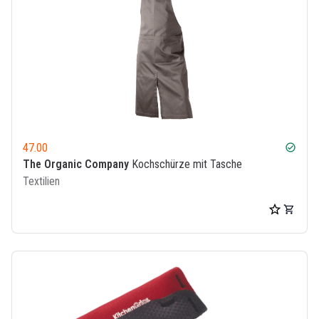
47.00
check_circle
The Organic Company
Kochschürze mit Tasche
Textilien