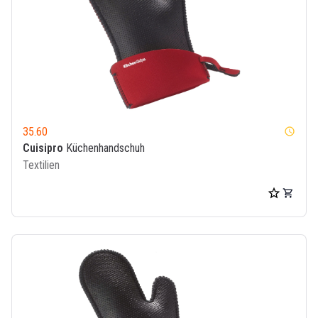
35.60
watch_later
Cuisipro
Küchenhandschuh
Textilien