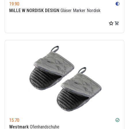
19.90
contrast
MiLLE W NORDISK DESIGN
Gläser Marker Nordisk
15.70
check_circle
Westmark
Ofenhandschuhe