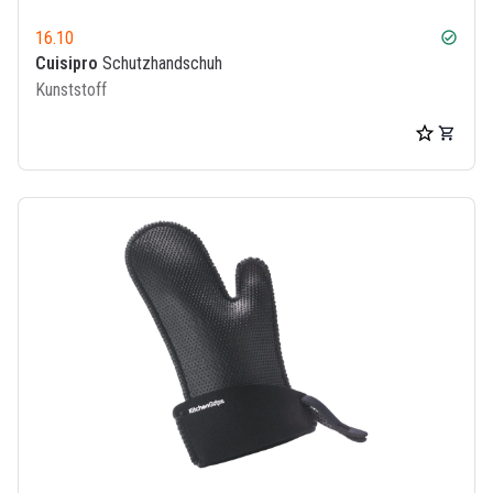
16.10
check_circle
Cuisipro
Schutzhandschuh
Kunststoff