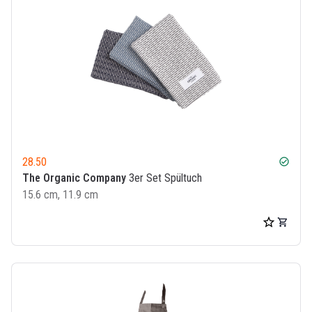
28.50
check_circle
The Organic Company
3er Set Spültuch
15.6 cm, 11.9 cm