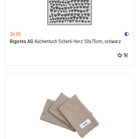
26.90
contrast
Rigotex AG
Küchentuch Scherli-Herz 50x75cm, schwarz