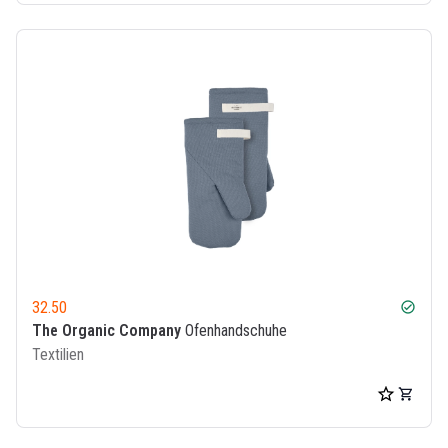
32.50
check_circle
The Organic Company
Ofenhandschuhe
Textilien