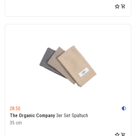
28.50
contrast
The Organic Company
3er Set Spültuch
35 cm