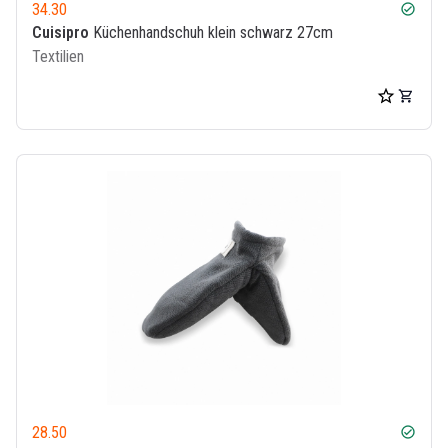
34.30
check_circle
Cuisipro
Küchenhandschuh klein schwarz 27cm
Textilien
28.50
check_circle