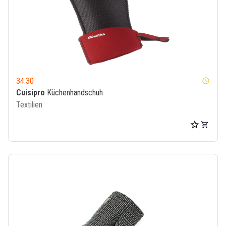
34.30
watch_later
Cuisipro
Küchenhandschuh
Textilien