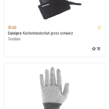
35.60
watch_later
Cuisipro
Küchenhandschuh gross schwarz
Textilien