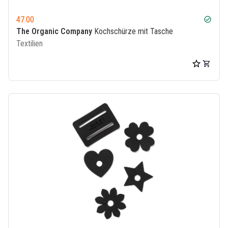
47.00
check_circle
The Organic Company
Kochschürze mit Tasche
Textilien