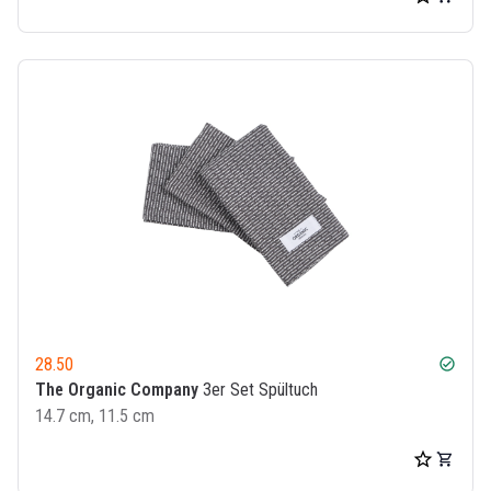
28.50
check_circle
The Organic Company
3er Set Spültuch
14.7 cm, 11.5 cm