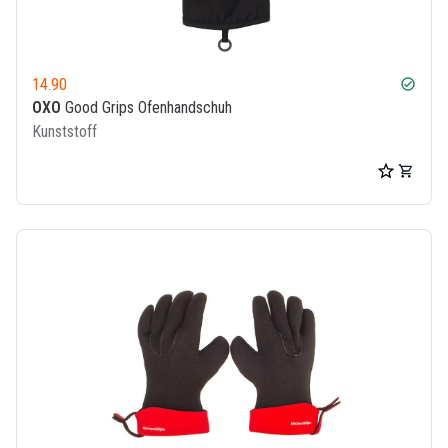
14.90
check_circle
OXO
Good Grips Ofenhandschuh
Kunststoff