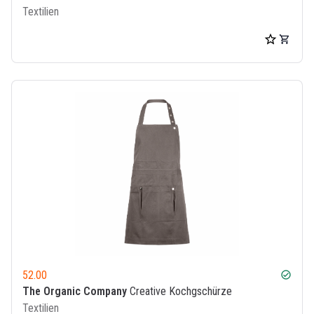
Textilien
52.00
check_circle
The Organic Company
Creative Kochgschürze
Textilien