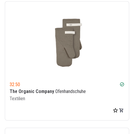
32.50
check_circle
The Organic Company
Ofenhandschuhe
Textilien