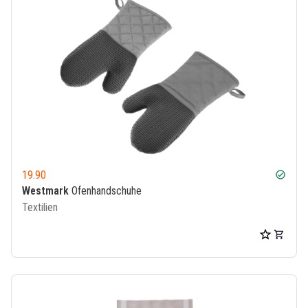
19.90
check_circle
Westmark
Ofenhandschuhe
Textilien