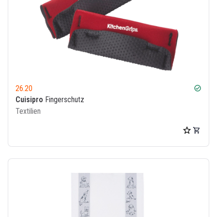
26.20
check_circle
Cuisipro
Fingerschutz
Textilien