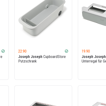
22.90
19.90
check_circle
check_circle
re
Joseph Joseph
CupboardStore
Joseph Joseph
Putzschrank
Unterregal für 