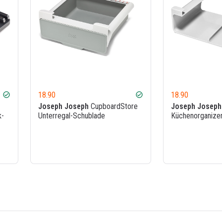
18.90
18.90
check_circle
check_circle
Joseph Joseph
CupboardStore
Joseph Joseph
k-
Unterregal-Schublade
Küchenorganize