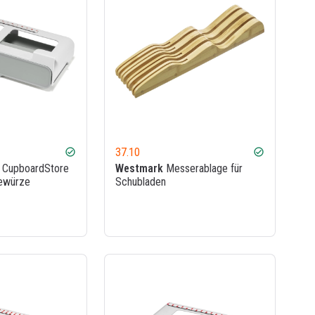
37.10
check_circle
check_circle
CupboardStore
Westmark
Messerablage für
Gewürze
Schubladen