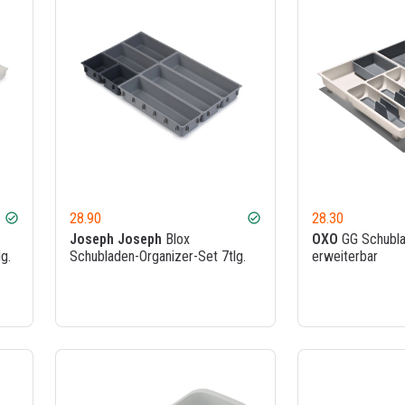
28.90
28.30
check_circle
check_circle
Joseph Joseph
Blox
OXO
GG Schubla
g.
Schubladen-Organizer-Set 7tlg.
erweiterbar