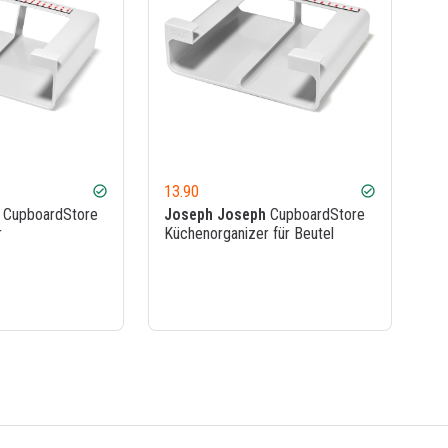
13.90
check_circle
check_circle
CupboardStore
Joseph Joseph
CupboardStore
r
Küchenorganizer für Beutel