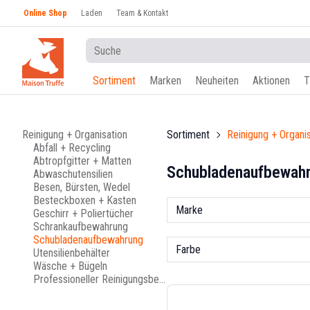
Online Shop
Laden
Team & Kontakt
Sortiment
Marken
Neuheiten
Aktionen
T
Reinigung + Organisation
Sortiment
Reinigung + Organi
Abfall + Recycling
Abtropfgitter + Matten
Schubladenaufbewah
Abwaschutensilien
Besen, Bürsten, Wedel
Besteckboxen + Kasten
Marke
Geschirr + Poliertücher
Schrankaufbewahrung
Schubladenaufbewahrung
Farbe
Utensilienbehälter
Wäsche + Bügeln
Professioneller Reinigungsbedarf