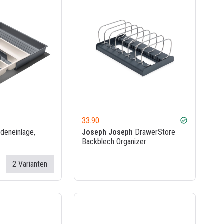
33.90
check_circle
deneinlage,
Joseph Joseph
DrawerStore
Backblech Organizer
2 Varianten