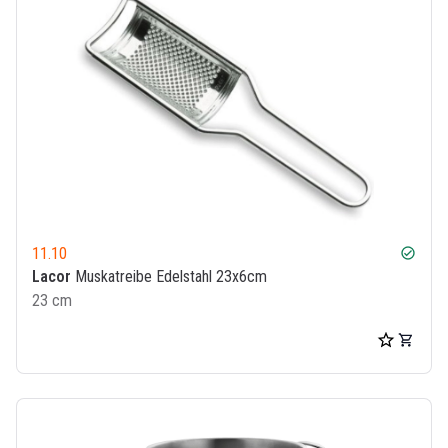
11.10
check_circle
Lacor
Muskatreibe Edelstahl 23x6cm
23 cm