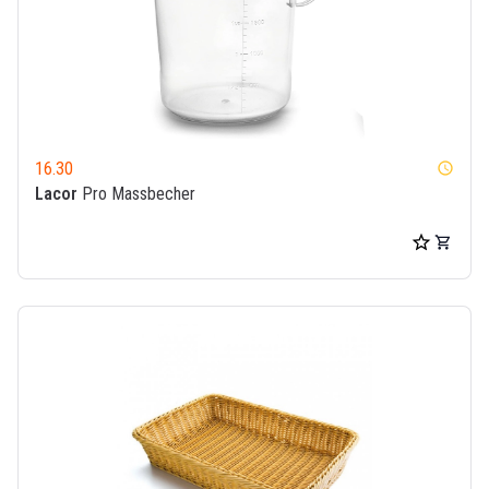
16.30
watch_later
Lacor
Pro Massbecher