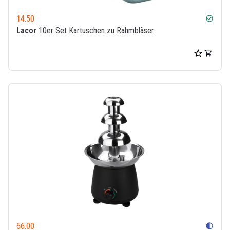
14.50
check_circle
Lacor
10er Set Kartuschen zu Rahmbläser
66.00
contrast