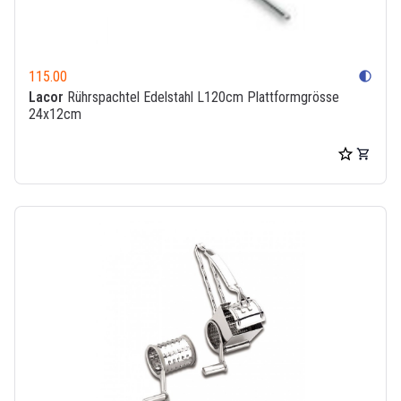
115.00
contrast
Lacor
Rührspachtel Edelstahl L120cm Plattformgrösse
24x12cm