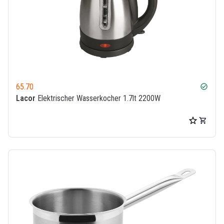
65.70
check_circle
Lacor
Elektrischer Wasserkocher 1.7lt 2200W