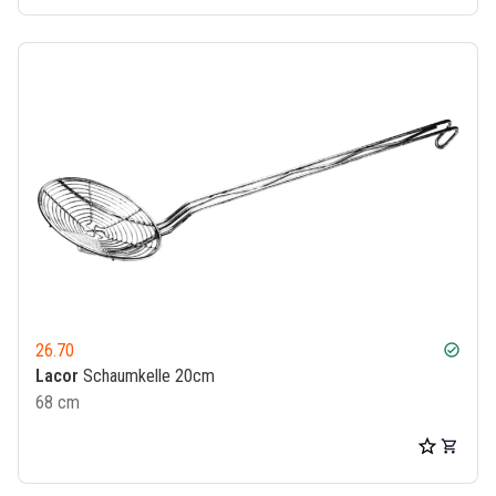
26.70
check_circle
Lacor
Schaumkelle 20cm
68 cm