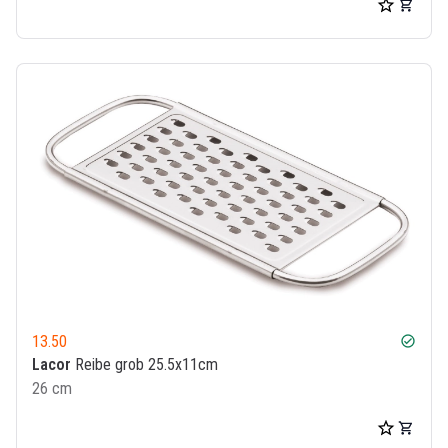
13.50
check_circle
Lacor
Reibe grob 25.5x11cm
26 cm