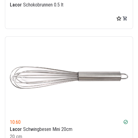
Lacor
Schokobrunnen 0.5 lt
10.60
check_circle
Lacor
Schwingbesen Mini 20cm
20 cm