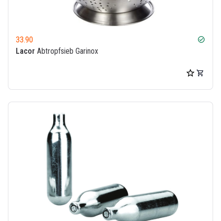
33.90
check_circle
Lacor
Abtropfsieb Garinox