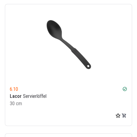
6.10
check_circle
Lacor
Servierlöffel
30 cm