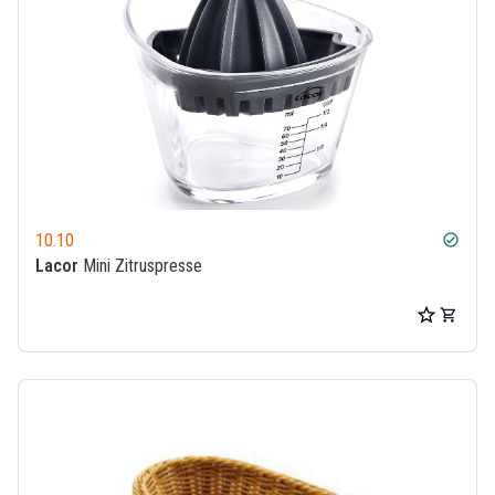
10.10
check_circle
Lacor
Mini Zitruspresse