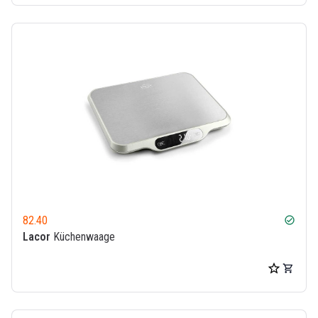
82.40
check_circle
Lacor
Küchenwaage