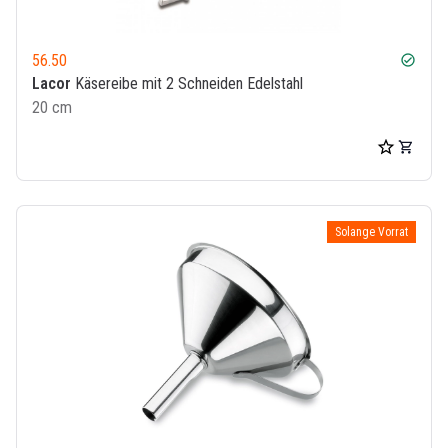
56.50
check_circle
Lacor
Käsereibe mit 2 Schneiden Edelstahl
20 cm
Solange Vorrat