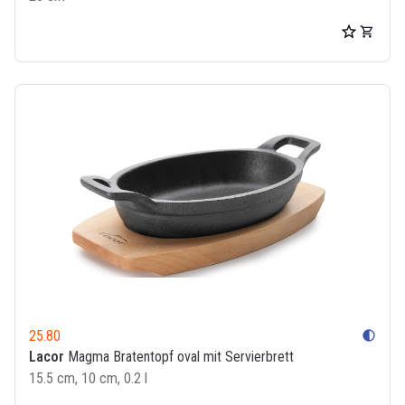
25.80
contrast
Lacor
Magma Bratentopf oval mit Servierbrett
15.5 cm, 10 cm, 0.2 l