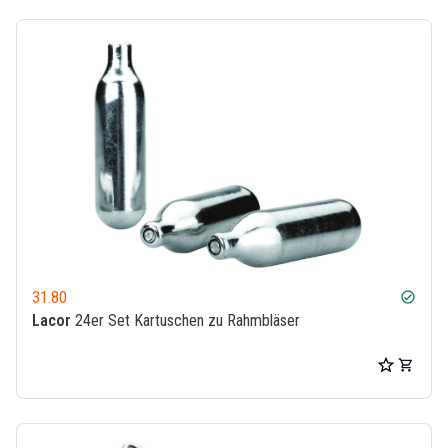
31.80
check_circle
Lacor
24er Set Kartuschen zu Rahmbläser