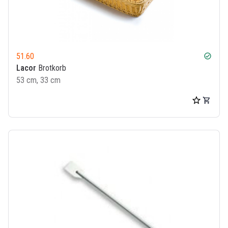
51.60
check_circle
Lacor
Brotkorb
53 cm, 33 cm