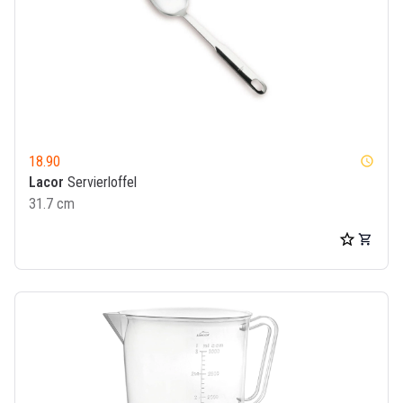
18.90
watch_later
Lacor
Servierloffel
31.7 cm