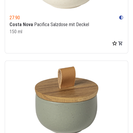
27.90
contrast
Costa Nova
Pacifica Salzdose mit Deckel
150 ml