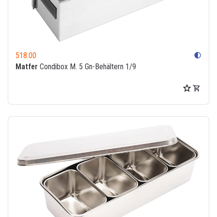
518.00
contrast
Matfer
Condibox M. 5 Gn-Behältern 1/9