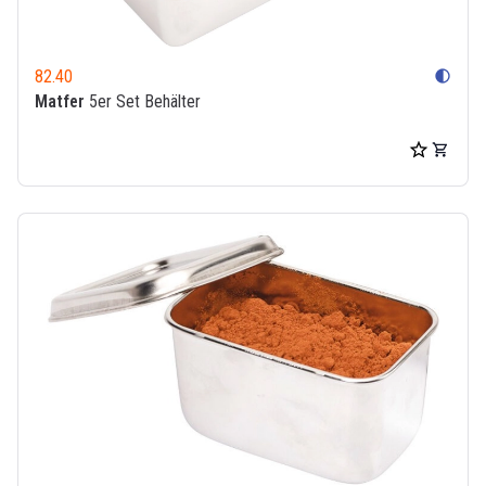
82.40
contrast
Matfer
5er Set Behälter