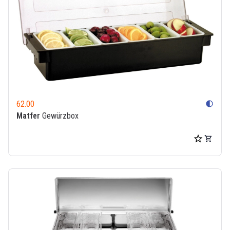
62.00
contrast
Matfer
Gewürzbox