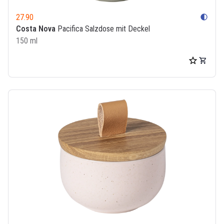
27.90
contrast
Costa Nova
Pacifica Salzdose mit Deckel
150 ml