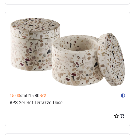
15.00
statt
15.80
-5%
contrast
APS
2er Set Terrazzo Dose