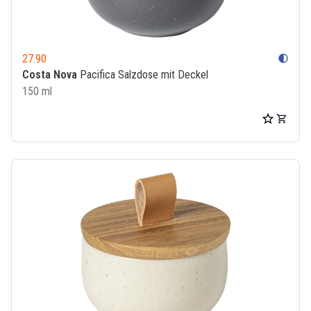
27.90
contrast
Costa Nova
Pacifica Salzdose mit Deckel
150 ml