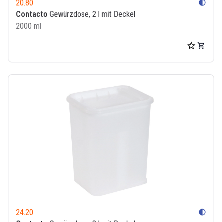
20.80
contrast
Contacto
Gewürzdose, 2 l mit Deckel
2000 ml
24.20
contrast