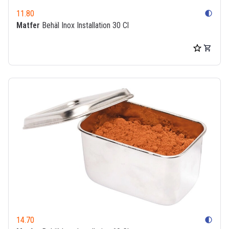
11.80
contrast
Matfer
Behäl Inox Installation 30 Cl
14.70
contrast