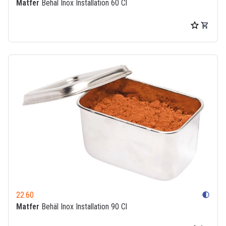
Matfer
Behäl Inox Installation 60 Cl
22.60
contrast
Matfer
Behäl Inox Installation 90 Cl