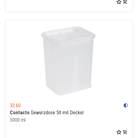
32.60
contrast
Contacto
Gewürzdose 5lt mit Deckel
5000 ml