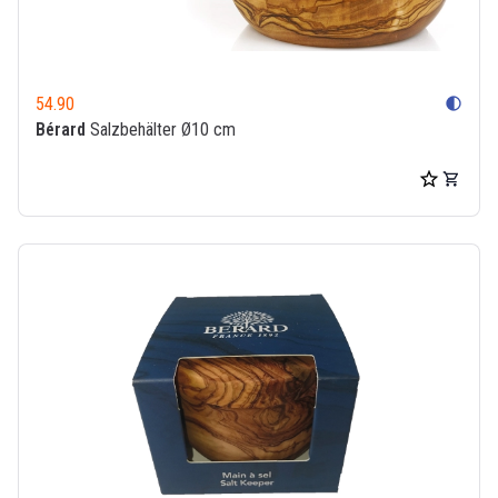
54.90
contrast
Bérard
Salzbehälter Ø10 cm