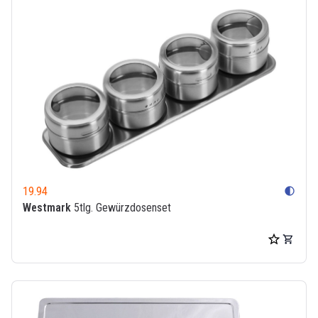
19.94
contrast
Westmark
5tlg. Gewürzdosenset