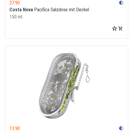
27.90
contrast
Costa Nova
Pacifica Salzdose mit Deckel
150 ml
13.90
contrast