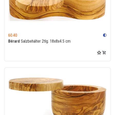
60.40
contrast
Bérard
Salzbehälter 2tlg. 18x8x4.5 cm