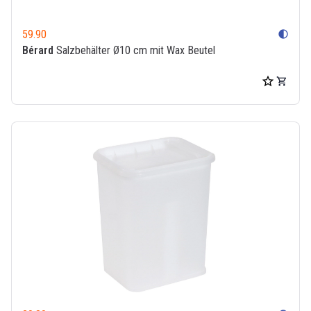
59.90
contrast
Bérard
Salzbehälter Ø10 cm mit Wax Beutel