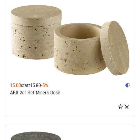
15.00
statt
15.80
-5%
contrast
APS
2er Set Minera Dose