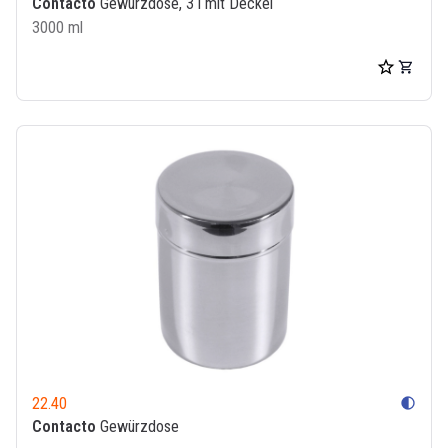
Contacto
Gewürzdose, 3 l mit Deckel
3000 ml
22.40
contrast
Contacto
Gewürzdose