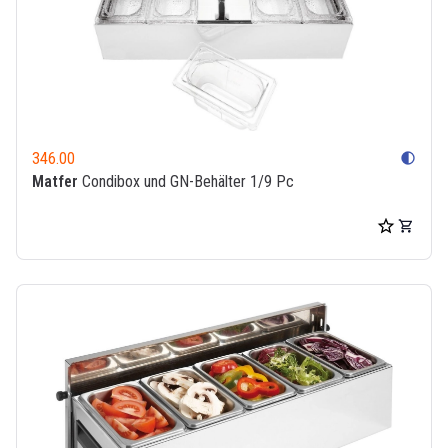
346.00
contrast
Matfer
Condibox und GN-Behälter 1/9 Pc