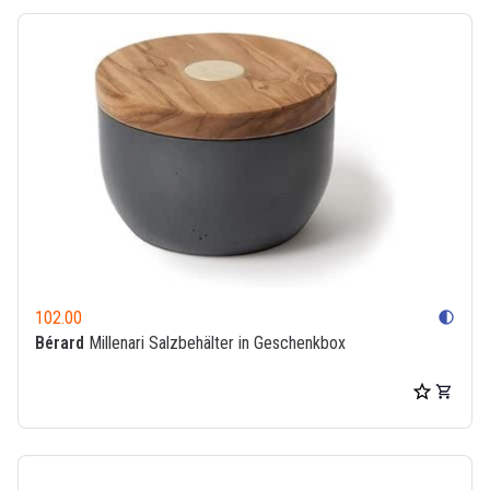
102.00
contrast
Bérard
Millenari Salzbehälter in Geschenkbox