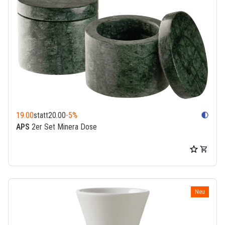
19.00
statt
20.00
-5%
contrast
APS
2er Set Minera Dose
Neu