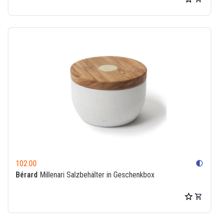
102.00
contrast
Bérard
Millenari Salzbehälter in Geschenkbox