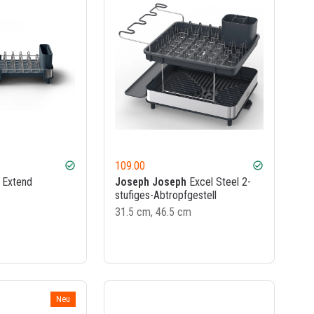
109.00
check_circle
check_circle
Extend
Joseph Joseph
Excel Steel 2-
stufiges-Abtropfgestell
31.5 cm, 46.5 cm
Neu