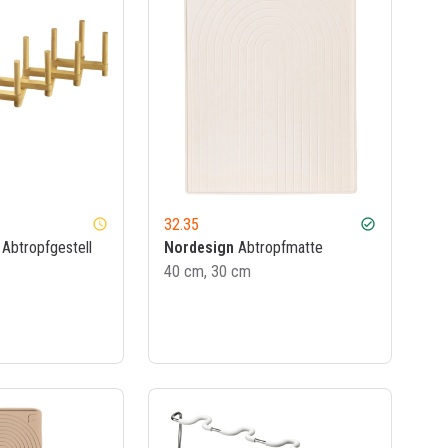
32.35
watch_later
check_circle
 Abtropfgestell
Nordesign
Abtropfmatte
40 cm, 30 cm