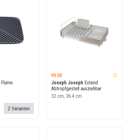
99.00
watch_later
Flume
Joseph Joseph
Extend
Abtropfgestell ausziehbar
32 cm, 36.4 cm
2 Varianten