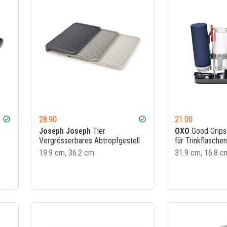
28.90
21.00
check_circle
check_circle
Joseph Joseph
Tier
OXO
Good Grips 
Vergrösserbares Abtropfgestell
für Trinkflaschen
19.9 cm, 36.2 cm
31.9 cm, 16.8 c