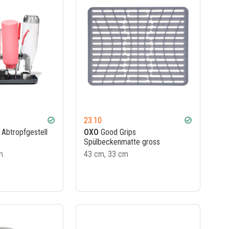
23.10
check_circle
check_circle
Abtropfgestell
OXO
Good Grips
Spülbeckenmatte gross
m
43 cm, 33 cm