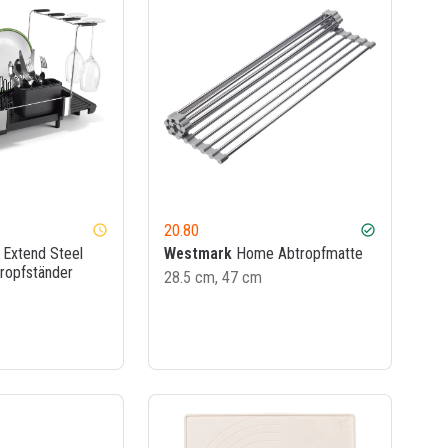
20.80
watch_later
check_circle
Extend Steel
Westmark
Home Abtropfmatte
tropfständer
28.5 cm, 47 cm