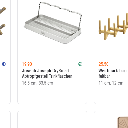
19.90
25.50
contrast
check_circle
Joseph Joseph
DrySmart
Westmark
Luigi
Abtropfgestell Trinkflaschen
faltbar
16.5 cm, 33.5 cm
11 cm, 12 cm