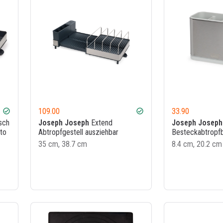
109.00
33.90
check_circle
check_circle
sch
Joseph Joseph
Extend
Joseph Joseph
sto
Abtropfgestell ausziehbar
Besteckabtropfb
35 cm, 38.7 cm
8.4 cm, 20.2 cm