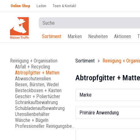
Online Shop
Laden
Team & Kontakt
Sortiment
Marken
Neuheiten
Aktionen
T
Reinigung + Organisation
Sortiment
Reinigung + Organi
Abfall + Recycling
Abtropfgitter + Matten
Abtropfgitter + Matt
Abwaschutensilien
Besen, Bürsten, Wedel
Besteckboxen + Kasten
Marke
Geschirr + Poliertücher
Schrankaufbewahrung
Schubladenaufbewahrung
Primäre Anwendung
Utensilienbehälter
Wäsche + Bügeln
Professioneller Reinigungsbedarf