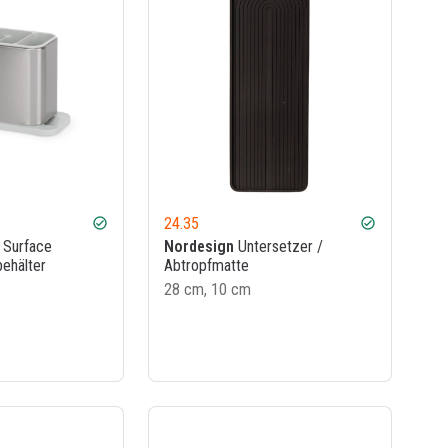
24.35
check_circle
check_circle
Surface
Nordesign
Untersetzer /
ehälter
Abtropfmatte
28 cm, 10 cm