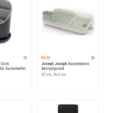
88.90
check_circle
check_circle
Dock
Joseph Joseph
Ausziehbares
für Küchenhelfer
Abtropfgestell
32 cm, 36.4 cm