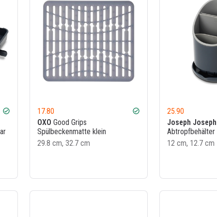
17.80
25.90
check_circle
check_circle
OXO
Good Grips
Joseph Joseph
ar
Spülbeckenmatte klein
Abtropfbehälter 
29.8 cm, 32.7 cm
12 cm, 12.7 cm