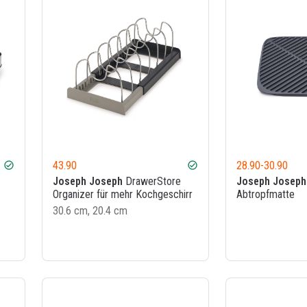
43.90
28.90
-
30.90
check_circle
check_circle
Joseph Joseph
DrawerStore
Joseph Joseph
Organizer für mehr Kochgeschirr
Abtropfmatte
30.6 cm, 20.4 cm