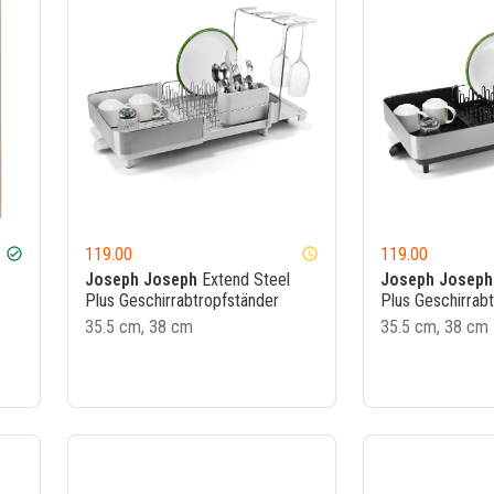
119.00
119.00
check_circle
watch_later
Joseph Joseph
Extend Steel
Joseph Joseph
Plus Geschirrabtropfständer
Plus Geschirrab
35.5 cm, 38 cm
35.5 cm, 38 cm