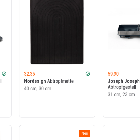
32.35
59.90
check_circle
check_circle
l
Nordesign
Abtropfmatte
Joseph Joseph
Abtropfgestell
40 cm, 30 cm
31 cm, 23 cm
Neu