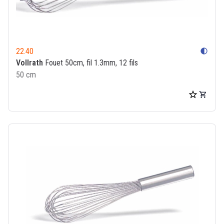
22.40
contrast
Vollrath
Fouet 50cm, fil 1.3mm, 12 fils
50 cm