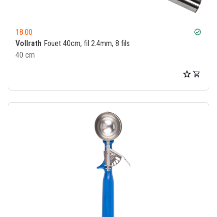
18.00
check_circle
Vollrath
Fouet 40cm, fil 2.4mm, 8 fils
40 cm