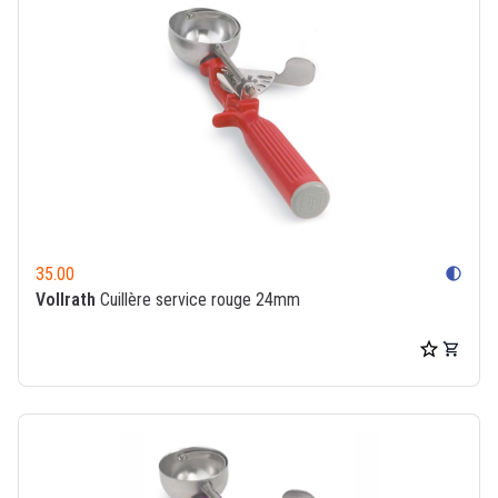
35.00
contrast
Vollrath
Cuillère service rouge 24mm