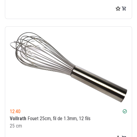
12.40
check_circle
Vollrath
Fouet 25cm, fil de 1.3mm, 12 fils
25 cm