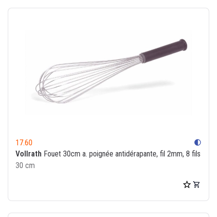
17.60
contrast
Vollrath
Fouet 30cm a. poignée antidérapante, fil 2mm, 8 fils
30 cm