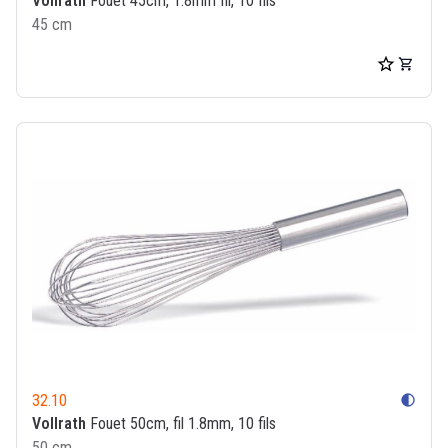
Vollrath
Fouet 45cm, 1.8mm fil, 10 fils
45 cm
32.10
contrast
Vollrath
Fouet 50cm, fil 1.8mm, 10 fils
50 cm