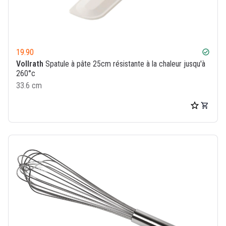
19.90
check_circle
Vollrath
Spatule à pâte 25cm résistante à la chaleur jusqu'à
260°c
33.6 cm