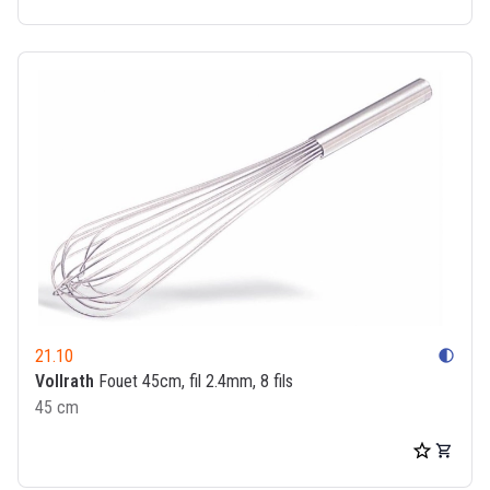
21.10
contrast
Vollrath
Fouet 45cm, fil 2.4mm, 8 fils
45 cm