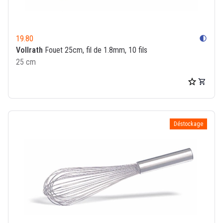
19.80
contrast
Vollrath
Fouet 25cm, fil de 1.8mm, 10 fils
25 cm
Déstockage