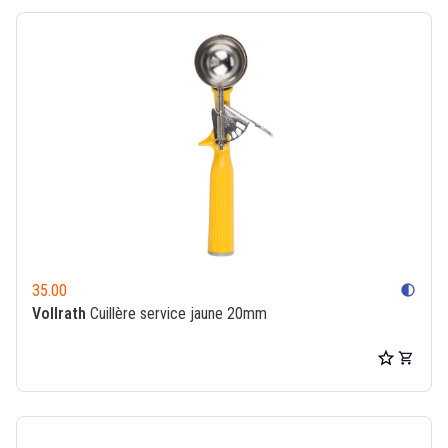
35.00
contrast
Vollrath
Cuillère service jaune 20mm