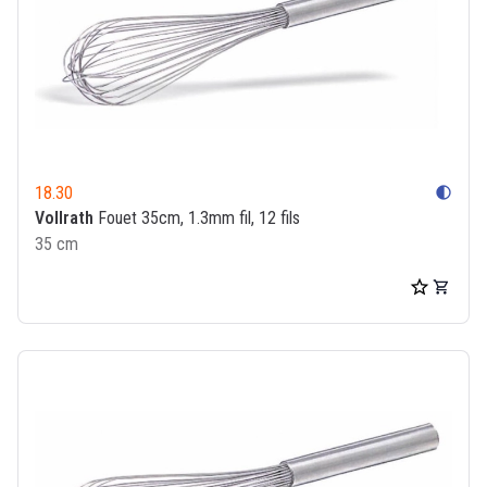
18.30
contrast
Vollrath
Fouet 35cm, 1.3mm fil, 12 fils
35 cm