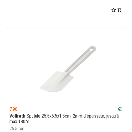
7.90
check_circle
Vollrath
Spatule 25.5x5.5x1.5cm, 2mm d'épaisseur, jusqu'à
max 180°c
25.5 cm