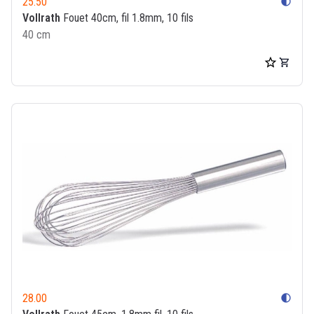
25.50
contrast
Vollrath
Fouet 40cm, fil 1.8mm, 10 fils
40 cm
28.00
contrast