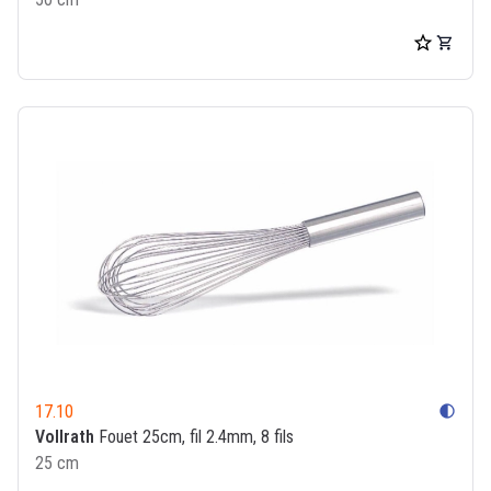
17.10
contrast
Vollrath
Fouet 25cm, fil 2.4mm, 8 fils
25 cm