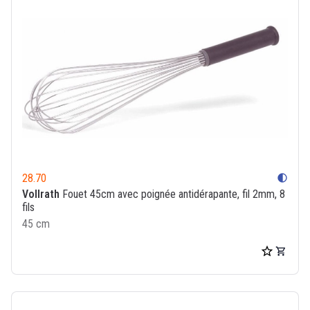
28.70
contrast
Vollrath
Fouet 45cm avec poignée antidérapante, fil 2mm, 8
fils
45 cm