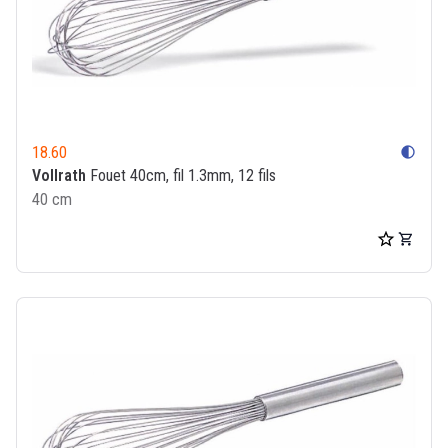
18.60
contrast
Vollrath
Fouet 40cm, fil 1.3mm, 12 fils
40 cm