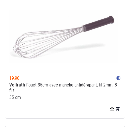
19.90
contrast
Vollrath
Fouet 35cm avec manche antidérapant, fil 2mm, 8
fils
35 cm