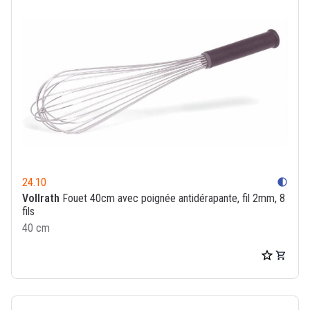
24.10
contrast
Vollrath
Fouet 40cm avec poignée antidérapante, fil 2mm, 8
fils
40 cm