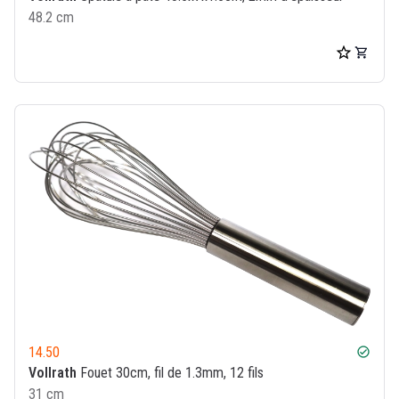
48.2 cm
14.50
check_circle
Vollrath
Fouet 30cm, fil de 1.3mm, 12 fils
31 cm