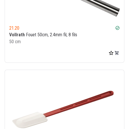
21.20
check_circle
Vollrath
Fouet 50cm, 2.4mm fil, 8 fils
50 cm