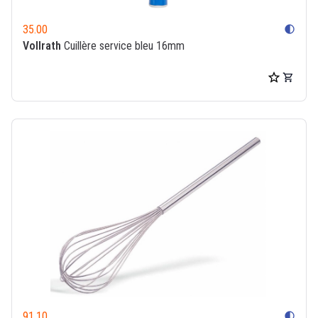
35.00
contrast
Vollrath
Cuillère service bleu 16mm
91.10
contrast