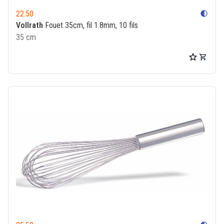
22.50
contrast
Vollrath
Fouet 35cm, fil 1.8mm, 10 fils
35 cm