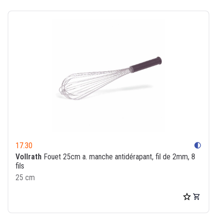
17.30
contrast
Vollrath
Fouet 25cm a. manche antidérapant, fil de 2mm, 8
fils
25 cm