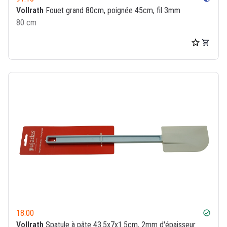
Vollrath
Fouet grand 80cm, poignée 45cm, fil 3mm
80 cm
18.00
check_circle
Vollrath
Spatule à pâte 43.5x7x1.5cm, 2mm d'épaisseur