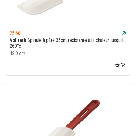
25.60
check_circle
Vollrath
Spatule à pâte 35cm résistante à la chaleur jusqu'à
260°c
42.3 cm