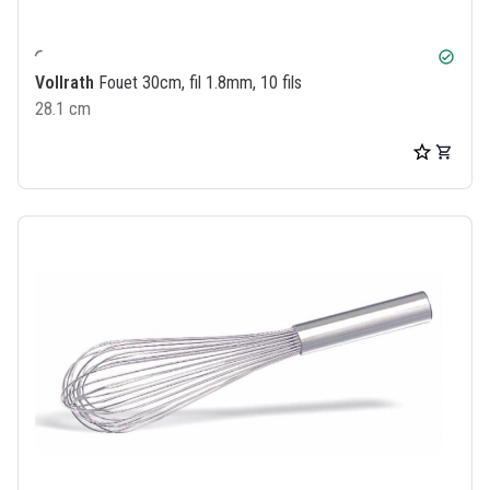
check_circle
Vollrath
Fouet 30cm, fil 1.8mm, 10 fils
28.1 cm