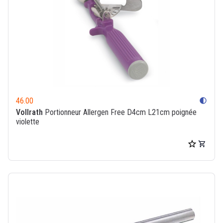
46.00
contrast
Vollrath
Portionneur Allergen Free D4cm L21cm poignée
violette