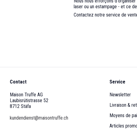
Nous nous efforçons d'organiser p
laser ou un estampage - et ce de 
Contactez notre service de vent
Contact
Service
Maison Truffe AG
Newsletter
Laubisrütistrasse 52
Livraison & ret
8712 Stäfa
Moyens de pa
kundendienst@maisontruffe.ch
Articles prom