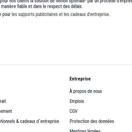
our nos clients la solution de finition optimale- par un procédé d’impre
manière fiable et dans le respect des délais.
e pour
les supports publicitaires et les cadeaux d'entreprise
.
Entreprise
À propos de nous
rait
Emplois
iement
CGV
otionnels & cadeaux d´entreprise
Protection des données
Mentions légales