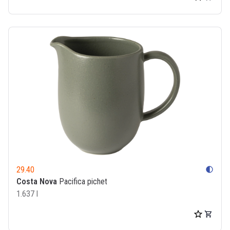
29.40
contrast
Costa Nova
Pacifica pichet
1.637 l