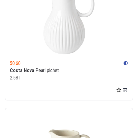
50.60
contrast
Costa Nova
Pearl pichet
2.58 l