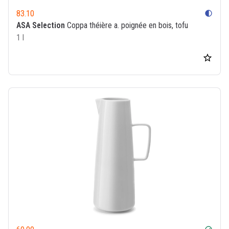
83.10
contrast
ASA Selection
Coppa théière a. poignée en bois, tofu
1 l