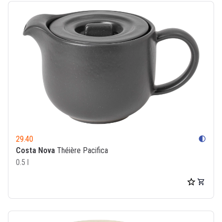
29.40
contrast
Costa Nova
Théière Pacifica
0.5 l