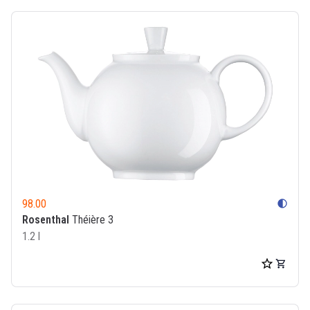
98.00
contrast
Rosenthal
Théière 3
1.2 l