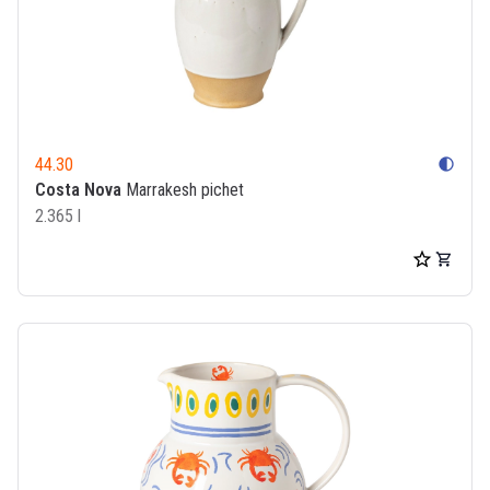
44.30
contrast
Costa Nova
Marrakesh pichet
2.365 l