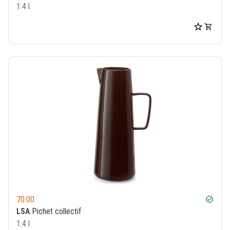
1.4 l
70.00
check_circle
LSA
Pichet collectif
1.4 l