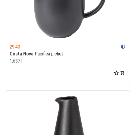
29.40
contrast
Costa Nova
Pacifica pichet
1.637 l