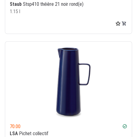
Staub
Stsp410 théière 21 noir rond(e)
1.15 l
70.00
check_circle
LSA
Pichet collectif