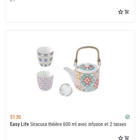
51.30
check_circle
Easy Life
Siracusa théière 600 ml avec infusion et 2 tasses