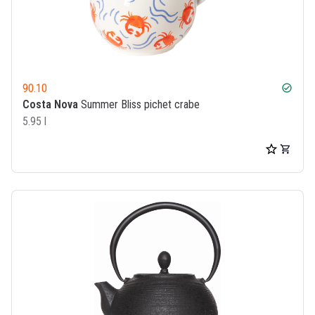
90.10
check_circle
Costa Nova
Summer Bliss pichet crabe
5.95 l