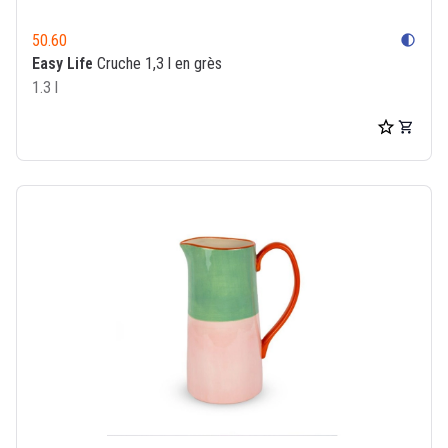
50.60
contrast
Easy Life
Cruche 1,3 l en grès
1.3 l