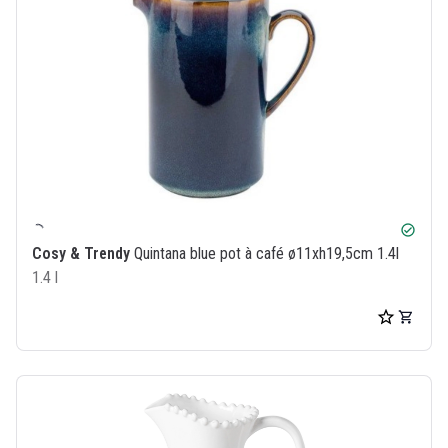
check_circle
Cosy & Trendy
Quintana blue pot à café ø11xh19,5cm 1.4l
1.4 l