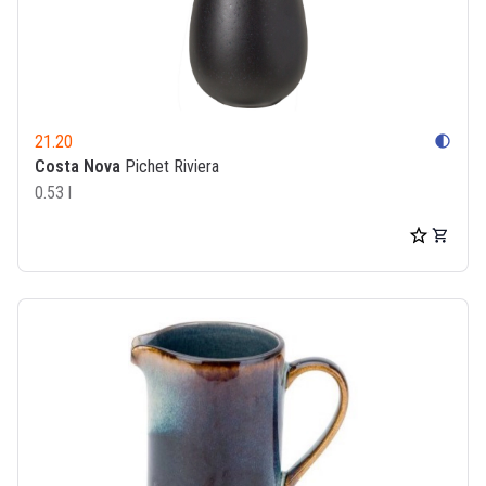
21.20
contrast
Costa Nova
Pichet Riviera
0.53 l