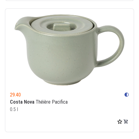
29.40
contrast
Costa Nova
Théière Pacifica
0.5 l