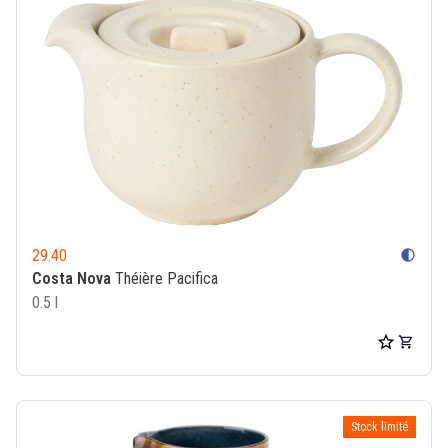
29.40
contrast
Costa Nova
Théière Pacifica
0.5 l
Stock limité