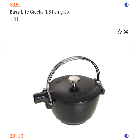
50.60
contrast
Easy Life
Cruche 1,3 l en grès
1.3 l
201.00
contrast