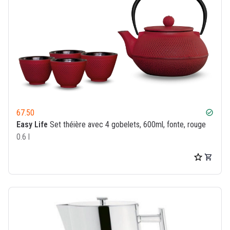
67.50
check_circle
Easy Life
Set théière avec 4 gobelets, 600ml, fonte, rouge
0.6 l