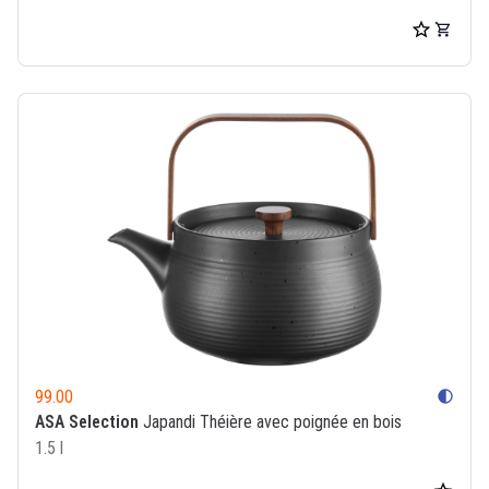
99.00
contrast
ASA Selection
Japandi Théière avec poignée en bois
1.5 l