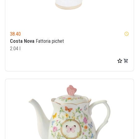
38.40
watch_later
Costa Nova
Fattoria pichet
2.04 l