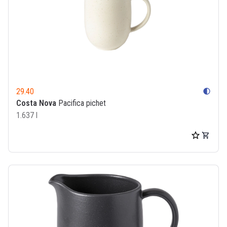
29.40
contrast
Costa Nova
Pacifica pichet
1.637 l