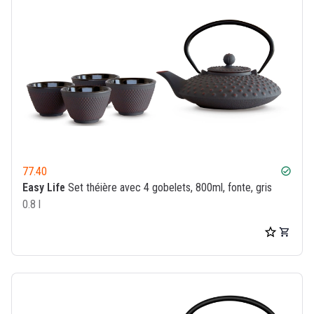
77.40
check_circle
Easy Life
Set théière avec 4 gobelets, 800ml, fonte, gris
0.8 l