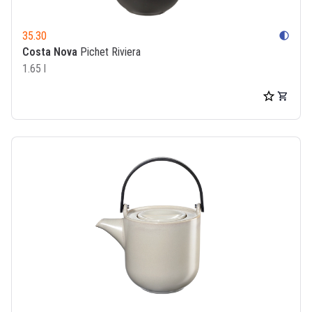
35.30
contrast
Costa Nova
Pichet Riviera
1.65 l