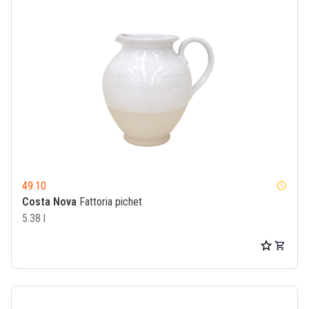
49.10
watch_later
Costa Nova
Fattoria pichet
5.38 l