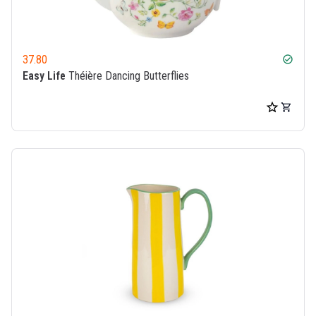
37.80
check_circle
Easy Life
Théière Dancing Butterflies