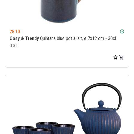
28.10
check_circle
Cosy & Trendy
Quintana blue pot à lait, ø 7x12 cm - 30cl
0.3 l