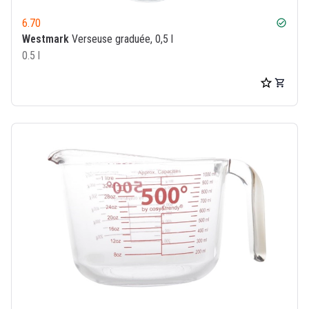
6.70
check_circle
Westmark
Verseuse graduée, 0,5 l
0.5 l