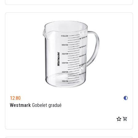
12.80
contrast
Westmark
Gobelet gradué