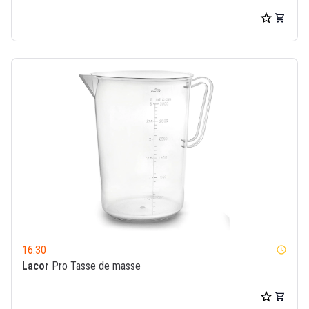
16.30
watch_later
Lacor
Pro Tasse de masse