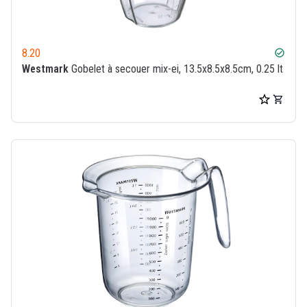
8.20
check_circle
Westmark
Gobelet à secouer mix-ei, 13.5x8.5x8.5cm, 0.25 lt