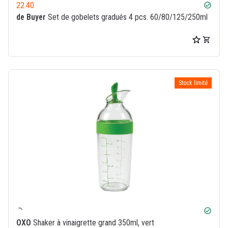
22.40
check_circle
de Buyer
Set de gobelets gradués 4 pcs. 60/80/125/250ml
Stock limité
check_circle
OXO
Shaker à vinaigrette grand 350ml, vert