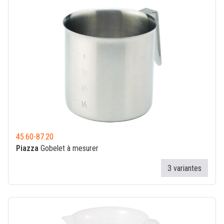
45.60
-
87.20
Piazza
Gobelet à mesurer
3 variantes