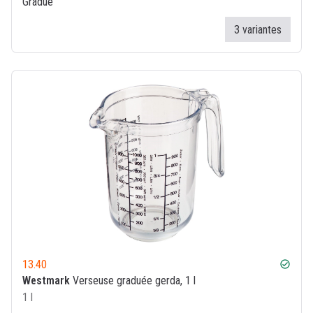
Gradué
3 variantes
13.40
check_circle
Westmark
Verseuse graduée gerda, 1 l
1 l