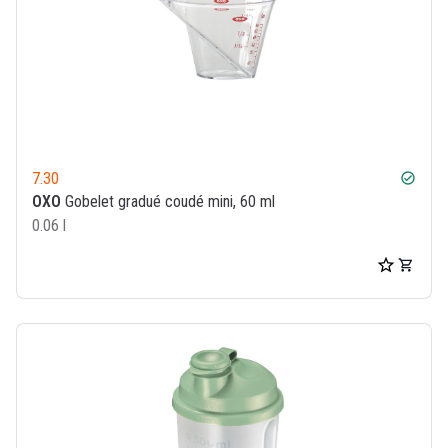
7.30
check_circle
OXO
Gobelet gradué coudé mini, 60 ml
0.06 l