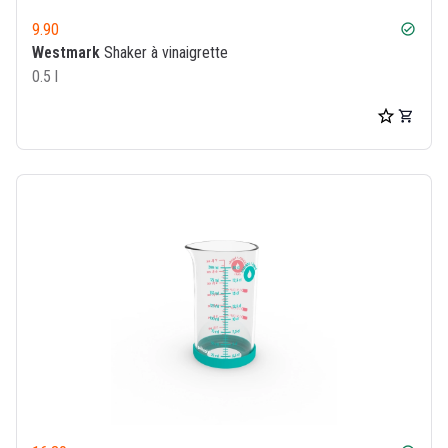
9.90
check_circle
Westmark
Shaker à vinaigrette
0.5 l