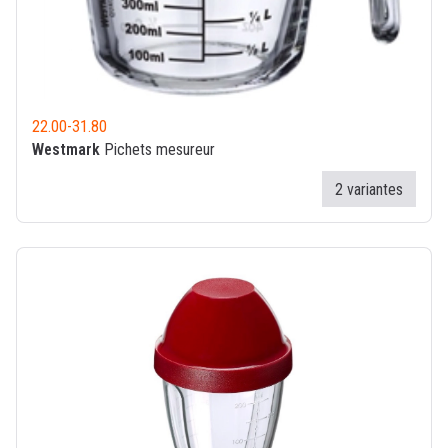
22.00
-
31.80
Westmark
Pichets mesureur
2 variantes