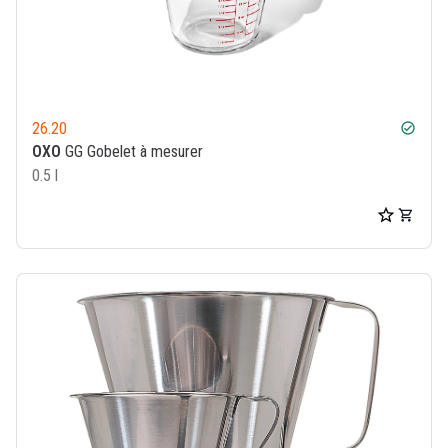
26.20
check_circle
OXO
GG Gobelet à mesurer
0.5 l