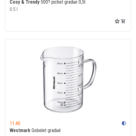
Cosy & Trendy
500? pichet gradue 0,5l
0.5 l
11.40
contrast
Westmark
Gobelet gradué