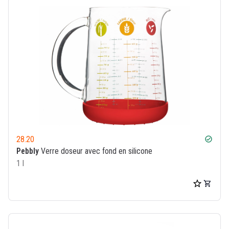
28.20
check_circle
Pebbly
Verre doseur avec fond en silicone
1 l