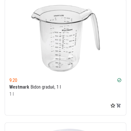
9.20
check_circle
Westmark
Bidon gradué, 1 l
1 l