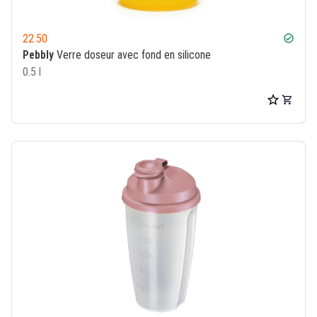
22.50
check_circle
Pebbly
Verre doseur avec fond en silicone
0.5 l