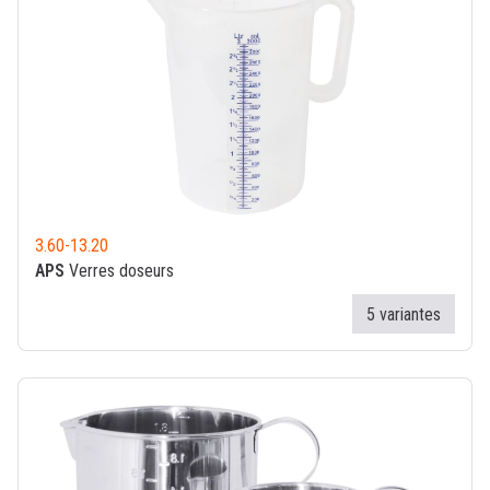
3.60
-
13.20
APS
Verres doseurs
5 variantes