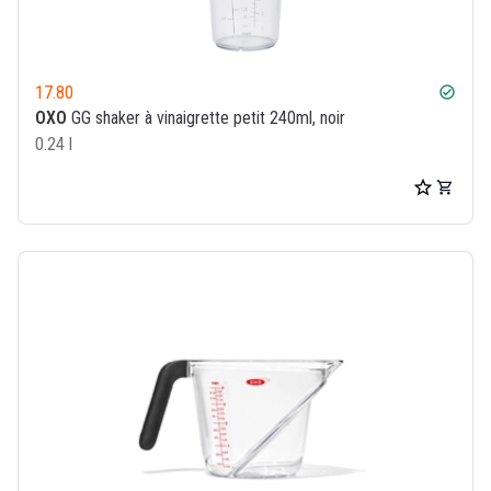
17.80
check_circle
OXO
GG shaker à vinaigrette petit 240ml, noir
0.24 l