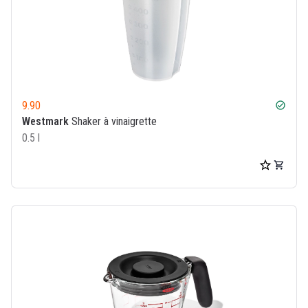
9.90
check_circle
Westmark
Shaker à vinaigrette
0.5 l