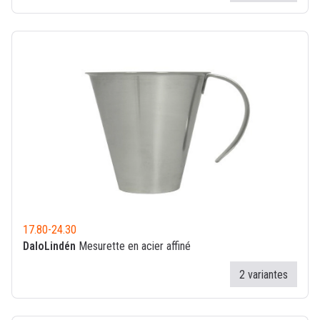
17.80
-
24.30
DaloLindén
Mesurette en acier affiné
2 variantes