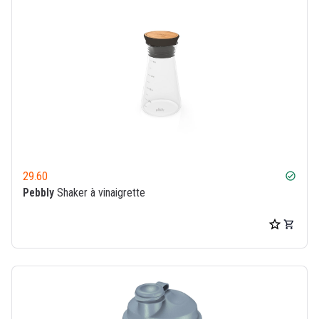
29.60
check_circle
Pebbly
Shaker à vinaigrette