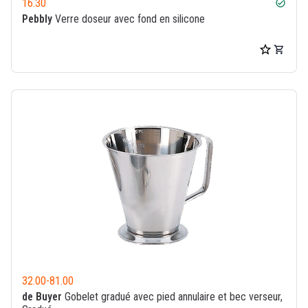
16.30
check_circle
Pebbly
Verre doseur avec fond en silicone
32.00
-
81.00
de Buyer
Gobelet gradué avec pied annulaire et bec verseur,