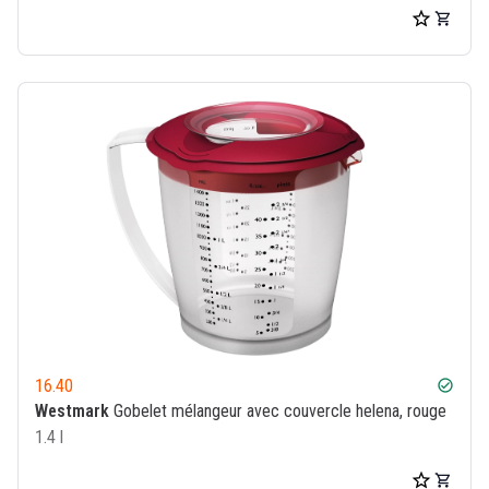
16.40
check_circle
Westmark
Gobelet mélangeur avec couvercle helena, rouge
1.4 l