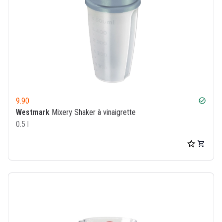
9.90
check_circle
Westmark
Mixery Shaker à vinaigrette
0.5 l