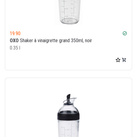
19.90
check_circle
OXO
Shaker à vinaigrette grand 350ml, noir
0.35 l