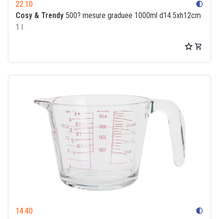
22.10
contrast
Cosy & Trendy
500? mesure graduee 1000ml d14.5xh12cm
1 l
14.40
contrast