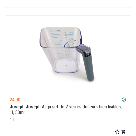
24.90
check_circle
Joseph Joseph
Align set de 2 verres doseurs bien lisibles,
1l, 50ml
1 l