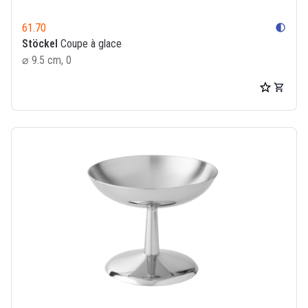
61.70
contrast
Stöckel
Coupe à glace
⌀ 9.5 cm, 0