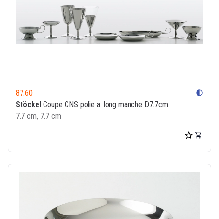
87.60
contrast
Stöckel
Coupe CNS polie a. long manche D7.7cm
7.7 cm, 7.7 cm