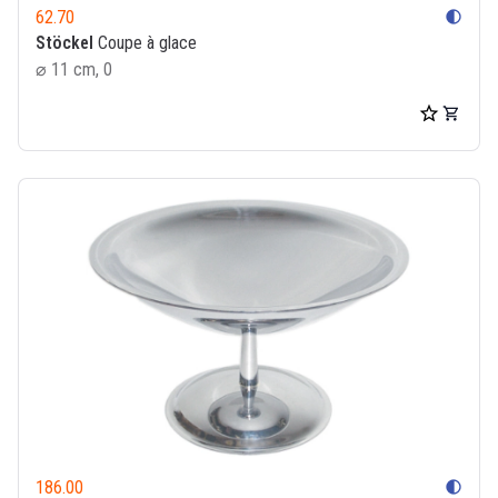
62.70
contrast
Stöckel
Coupe à glace
⌀ 11 cm, 0
186.00
contrast