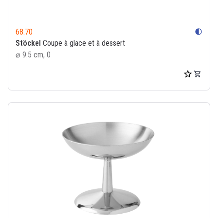
68.70
contrast
Stöckel
Coupe à glace et à dessert
⌀ 9.5 cm, 0