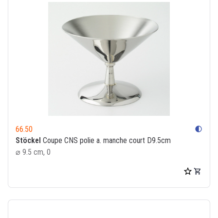
66.50
contrast
Stöckel
Coupe CNS polie a. manche court D9.5cm
⌀ 9.5 cm, 0