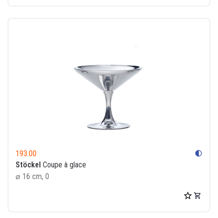
193.00
contrast
Stöckel
Coupe à glace
⌀ 16 cm, 0