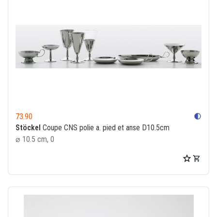
73.90
contrast
Stöckel
Coupe CNS polie a. pied et anse D10.5cm
⌀ 10.5 cm, 0