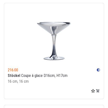
216.00
contrast
Stöckel
Coupe à glace D16cm, H17cm
16 cm, 16 cm