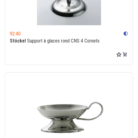
92.40
contrast
Stöckel
Support à glaces rond CNS 4 Cornets