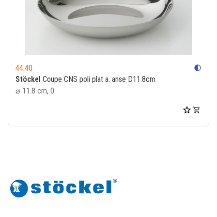
44.40
contrast
Stöckel
Coupe CNS poli plat a. anse D11.8cm
⌀ 11.8 cm, 0