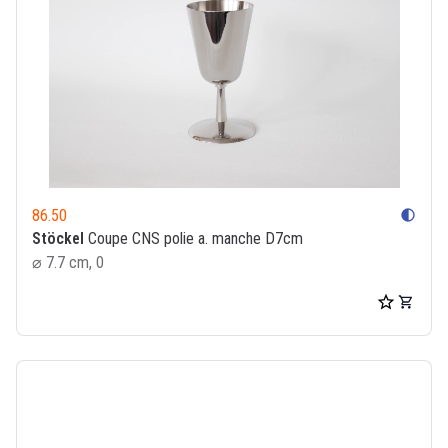
86.50
contrast
Stöckel
Coupe CNS polie a. manche D7cm
⌀ 7.7 cm, 0