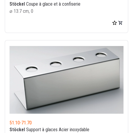
Stöckel
Coupe à glace et à confiserie
⌀ 13.7 cm, 0
51.10
-
71.70
Stöckel
Support à glaces Acier inoxydable