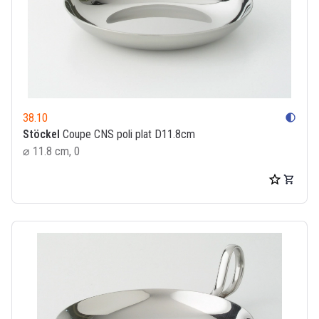
38.10
contrast
Stöckel
Coupe CNS poli plat D11.8cm
⌀ 11.8 cm, 0