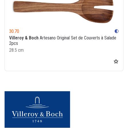
30.70
contrast
Villeroy & Boch
Artesano Original Set de Couverts à Salade
2pcs
28.5 cm