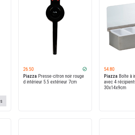
26.50
54.80
check_circle
Piazza
Presse-citron noir rouge
Piazza
Boîte à i
d intérieur 5.5 extérieur 7cm
avec 4 récipien
30x14x9cm
es