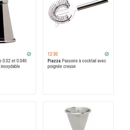
12.30
check_circle
check_circle
 0.02 et 0.04lt
Piazza
Passoire à cocktail avec
r inoxydable
poignée creuse