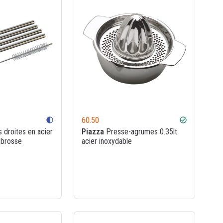
60.50
contrast
check_circle
s droites en acier
Piazza
Presse-agrumes 0.35lt
 brosse
acier inoxydable