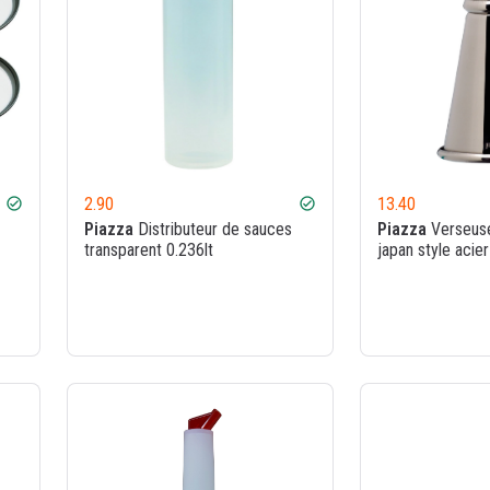
2.90
13.40
check_circle
check_circle
Piazza
Distributeur de sauces
Piazza
Verseuse
transparent 0.236lt
japan style acie