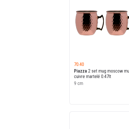
70.40
Piazza
2 set mug moscow mu
cuivre martelé 0.47lt
9 cm