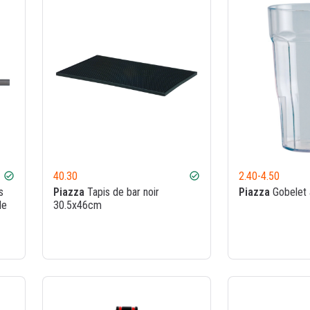
40.30
2.40
-
4.50
check_circle
check_circle
s
Piazza
Tapis de bar noir
Piazza
Gobelet 
le
30.5x46cm