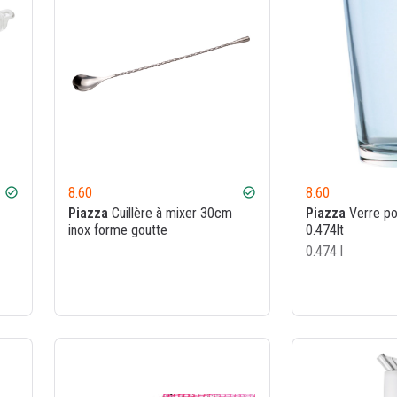
8.60
8.60
check_circle
check_circle
Piazza
Cuillère à mixer 30cm
Piazza
Verre po
inox forme goutte
0.474lt
0.474 l