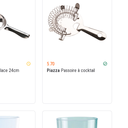
5.70
watch_later
check_circle
glace 24cm
Piazza
Passoire à cocktail