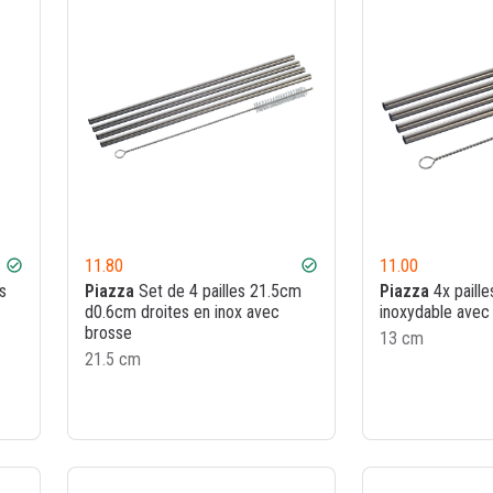
11.80
11.00
check_circle
check_circle
s
Piazza
Set de 4 pailles 21.5cm
Piazza
4x paille
d0.6cm droites en inox avec
inoxydable avec
brosse
13 cm
21.5 cm