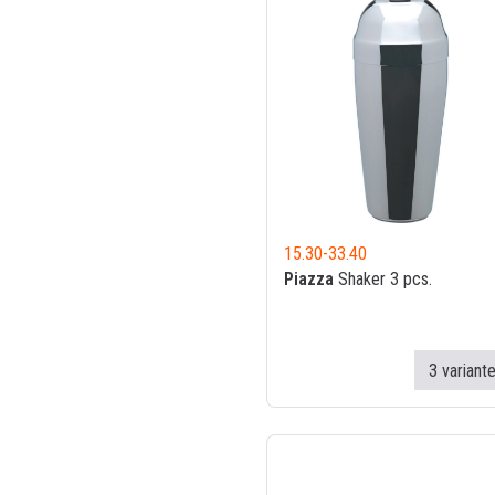
15.30
-
33.40
Piazza
Shaker 3 pcs.
3 variant