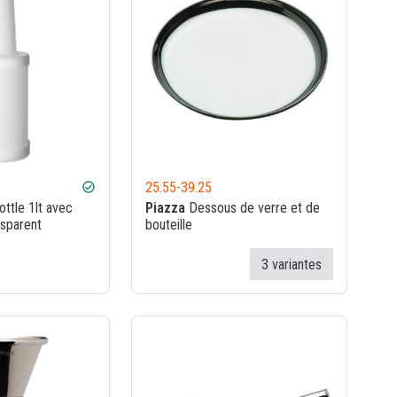
25.55
-
39.25
check_circle
ttle 1lt avec
Piazza
Dessous de verre et de
nsparent
bouteille
3 variantes