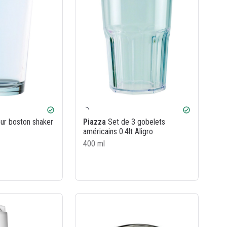
check_circle
check_circle
ur boston shaker
Piazza
Set de 3 gobelets
américains 0.4lt Aligro
400 ml