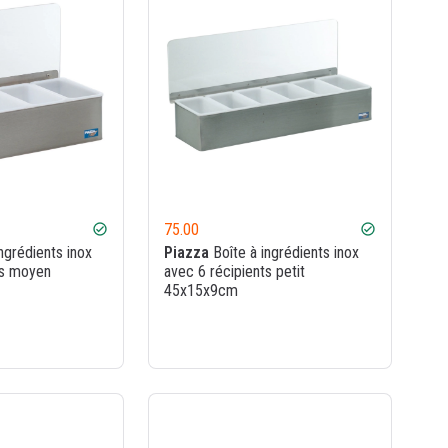
75.00
check_circle
check_circle
ngrédients inox
Piazza
Boîte à ingrédients inox
ts moyen
avec 6 récipients petit
45x15x9cm