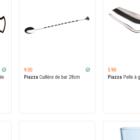
9.00
5.90
check_circle
check_circle
le
Piazza
Cuillère de bar 28cm
Piazza
Pelle à 