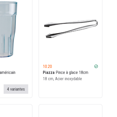
10.20
check_circle
américain
Piazza
Pince à glace 18cm
18 cm, Acier inoxydable
4 variantes