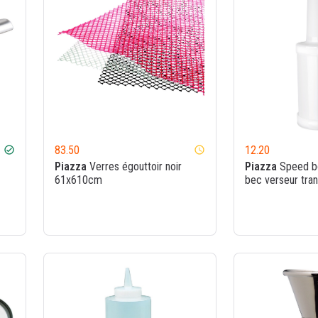
83.50
12.20
check_circle
watch_later
Piazza
Verres égouttoir noir
Piazza
Speed bo
61x610cm
bec verseur tra