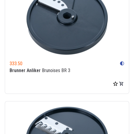
333.50
contrast
Brunner Anliker
Brunoises BR 3