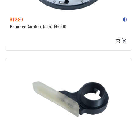
312.80
contrast
Brunner Anliker
Râpe No. 00