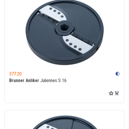
377.20
contrast
Brunner Anliker
Juliennes S 16