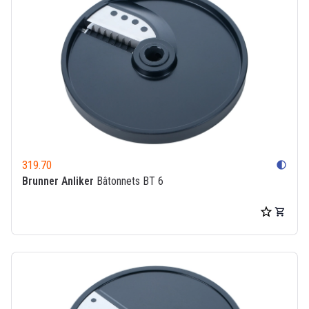
319.70
contrast
Brunner Anliker
Bâtonnets BT 6