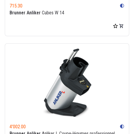
715.30
contrast
Brunner Anliker
Cubes W 14
4'002.00
contrast
Brunner Anliker
Anliker L Coupe-légumes professionnel