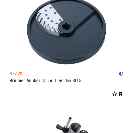
377.20
contrast
Brunner Anliker
Coupe Demidov SU 5