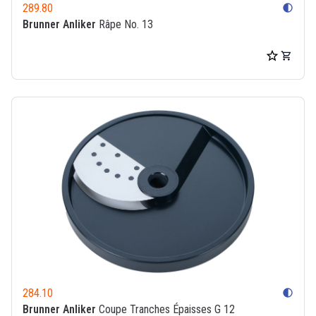
289.80
contrast
Brunner Anliker
Râpe No. 13
284.10
contrast
Brunner Anliker
Coupe Tranches Épaisses G 12