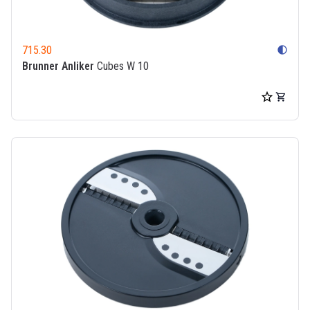
715.30
contrast
Brunner Anliker
Cubes W 10