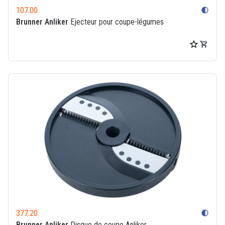
107.00
contrast
Brunner Anliker
Ejecteur pour coupe-légumes
377.20
contrast
Brunner Anliker
Disque de coupe Anliker