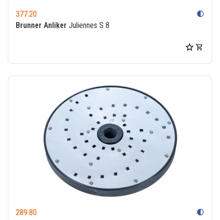
377.20
contrast
Brunner Anliker
Juliennes S 8
289.80
contrast