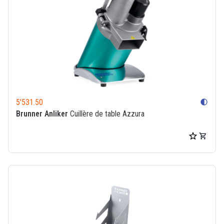
5'531.50
contrast
Brunner Anliker
Cuillère de table Azzura