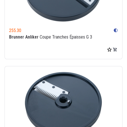
255.30
contrast
Brunner Anliker
Coupe Tranches Épaisses G 3