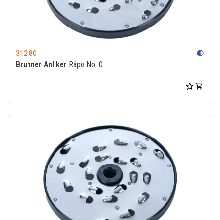
312.80
contrast
Brunner Anliker
Râpe No. 0