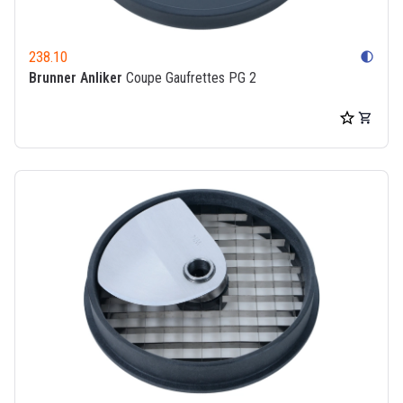
238.10
contrast
Brunner Anliker
Coupe Gaufrettes PG 2