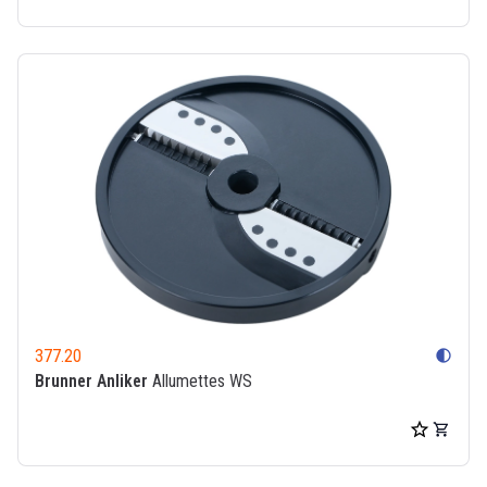
377.20
contrast
Brunner Anliker
Allumettes WS