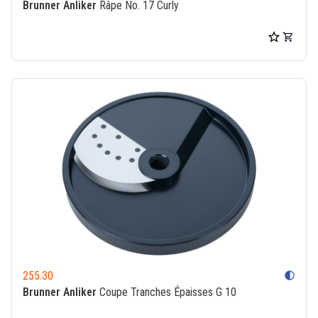
Brunner Anliker
Râpe No. 17 Curly
255.30
contrast
Brunner Anliker
Coupe Tranches Épaisses G 10