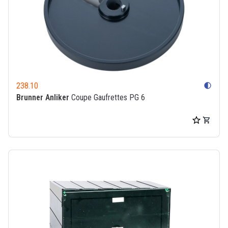
238.10
contrast
Brunner Anliker
Coupe Gaufrettes PG 6