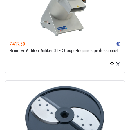
7'417.50
contrast
Brunner Anliker
Anliker XL-C Coupe-légumes professionnel