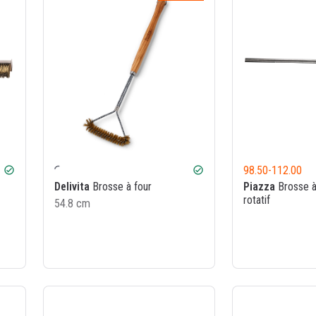
98.50
-
112.00
check_circle
check_circle
Delivita
Brosse à four
Piazza
Brosse à 
rotatif
54.8 cm