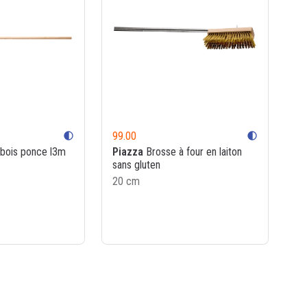
99.00
contrast
contrast
bois ponce l3m
Piazza
Brosse à four en laiton
sans gluten
20 cm