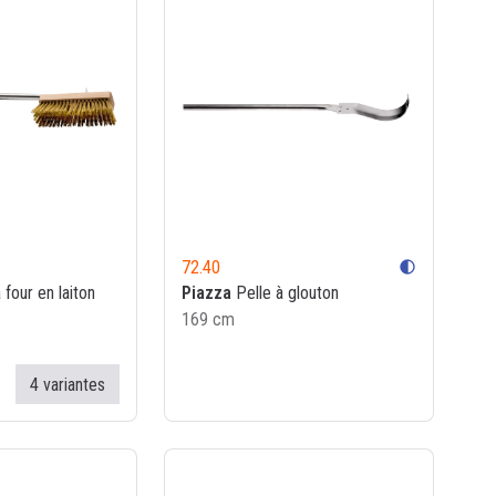
72.40
contrast
four en laiton
Piazza
Pelle à glouton
169 cm
4 variantes