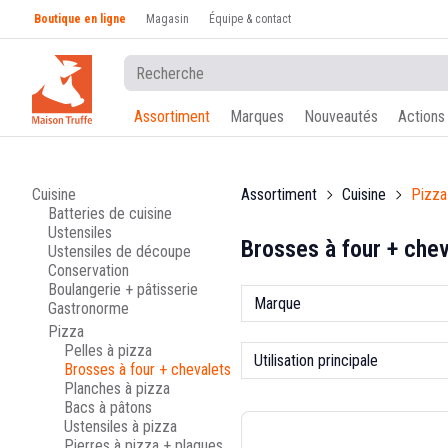
Boutique en ligne
Magasin
Équipe & contact
Assortiment
Marques
Nouveautés
Actions
Cuisine
Assortiment
Cuisine
Pizza
Batteries de cuisine
Ustensiles
Brosses à four + chev
Ustensiles de découpe
Conservation
Boulangerie + pâtisserie
Marque
Gastronorme
Pizza
Pelles à pizza
Utilisation principale
Brosses à four + chevalets
Planches à pizza
Bacs à pâtons
Ustensiles à pizza
Pierres à pizza + plaques