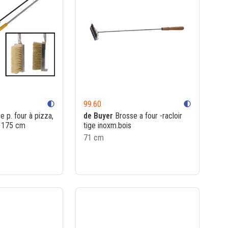
99.60
contrast
contrast
 p. four à pizza,
de Buyer
Brosse a four -racloir
 : 175 cm
tige inoxm.bois
71 cm