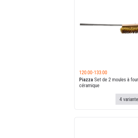
120.00
-
133.00
Piazza
Set de 2 moules à fou
céramique
4 variant