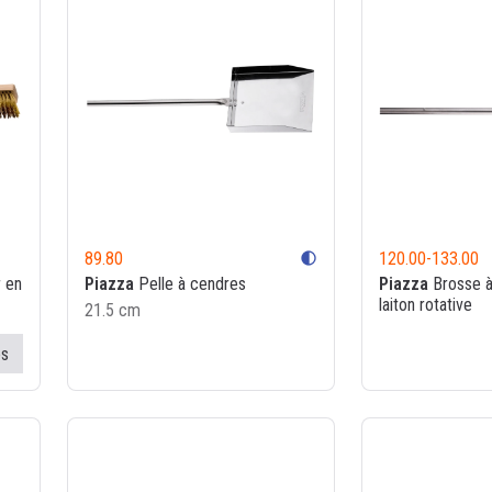
89.80
120.00
-
133.00
contrast
r en
Piazza
Pelle à cendres
Piazza
Brosse à
laiton rotative
21.5 cm
es