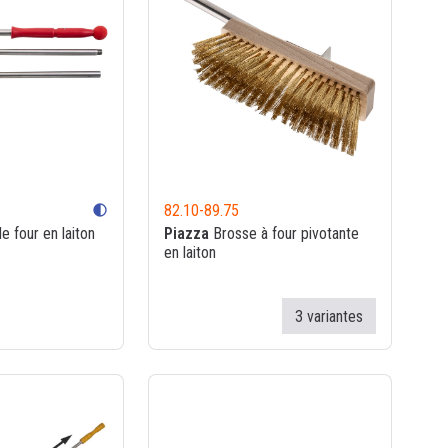
82.10
-
89.75
contrast
 four en laiton
Piazza
Brosse à four pivotante
en laiton
3 variantes