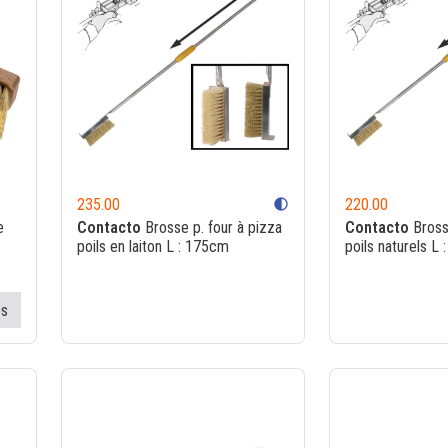
235.00
220.00
contrast
e
Contacto
Brosse p. four à pizza
Contacto
Brosse
poils en laiton L : 175cm
poils naturels L
es