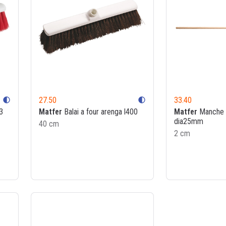
27.50
33.40
contrast
contrast
3
Matfer
Balai a four arenga l400
Matfer
Manche 
dia25mm
40 cm
2 cm