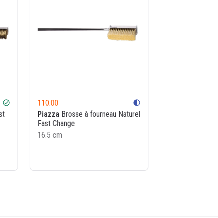
110.00
check_circle
contrast
st
Piazza
Brosse à fourneau Naturel
Fast Change
16.5 cm