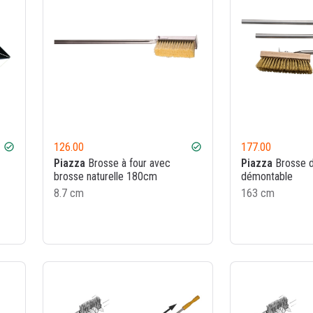
126.00
177.00
check_circle
check_circle
Piazza
Brosse à four avec
Piazza
Brosse de
brosse naturelle 180cm
démontable
8.7 cm
163 cm