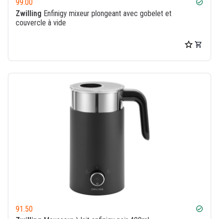
99.00
check_circle
Zwilling
Enfinigy mixeur plongeant avec gobelet et
couvercle à vide
91.50
check_circle