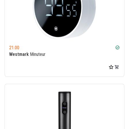
21.00
check_circle
Westmark
Minuteur