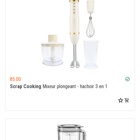
85.00
check_circle
Scrap Cooking
Mixeur plongeant - hachoir 3 en 1