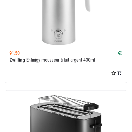
91.50
check_circle
Zwilling
Enfinigy mousseur à lait argent 400ml