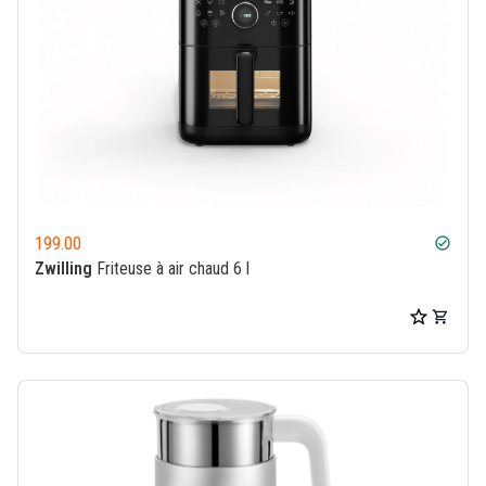
199.00
check_circle
Zwilling
Friteuse à air chaud 6 l