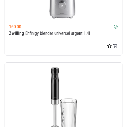
160.00
check_circle
Zwilling
Enfinigy blender universel argent 1.4l