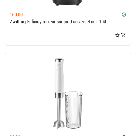
160.00
check_circle
Zwilling
Enfinigy mixeur sur pied universel noir 1.4l