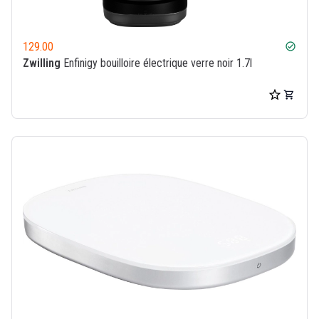
129.00
check_circle
Zwilling
Enfinigy bouilloire électrique verre noir 1.7l