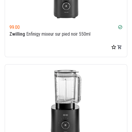
99.00
check_circle
Zwilling
Enfinigy mixeur sur pied noir 550ml