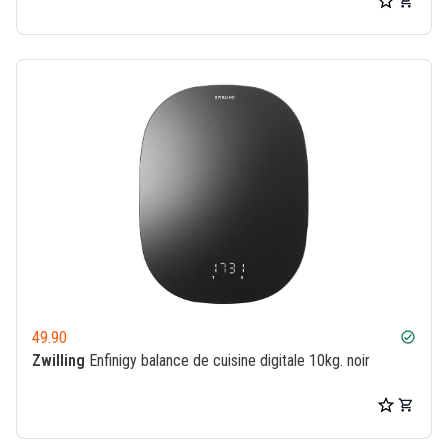
49.90
check_circle
Zwilling
Enfinigy balance de cuisine digitale 10kg. noir