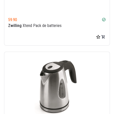
59.90
check_circle
Zwilling
Xtend Pack de batteries