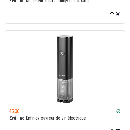
Zwilling
Mousseur à lait enfinigy noir 400ml
45.30
check_circle
Zwilling
Enfinigy ouvreur de vin électrique