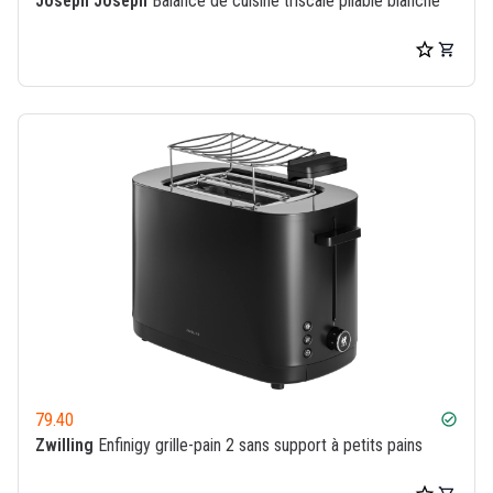
Joseph Joseph
Balance de cuisine triscale pliable blanche
79.40
check_circle
Zwilling
Enfinigy grille-pain 2 sans support à petits pains