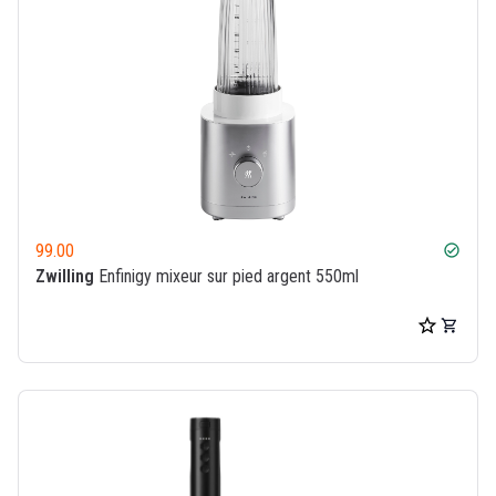
99.00
check_circle
Zwilling
Enfinigy mixeur sur pied argent 550ml