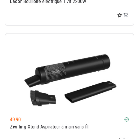
Lacor
Bouilloire électrique 1.7lt 2200w
49.90
check_circle
Zwilling
Xtend Aspirateur à main sans fil