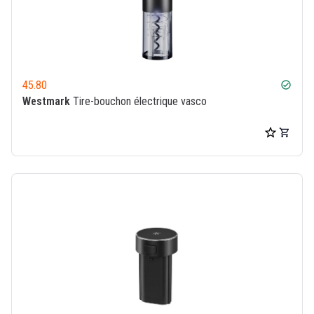
45.80
check_circle
Westmark
Tire-bouchon électrique vasco