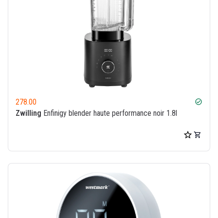
278.00
check_circle
Zwilling
Enfinigy blender haute performance noir 1.8l