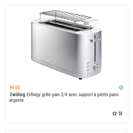
99.00
check_circle
Zwilling
Enfinigy grille-pain 2/4 avec support à petits pains
argenté