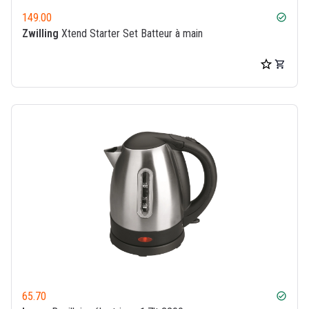
149.00
check_circle
Zwilling
Xtend Starter Set Batteur à main
65.70
check_circle