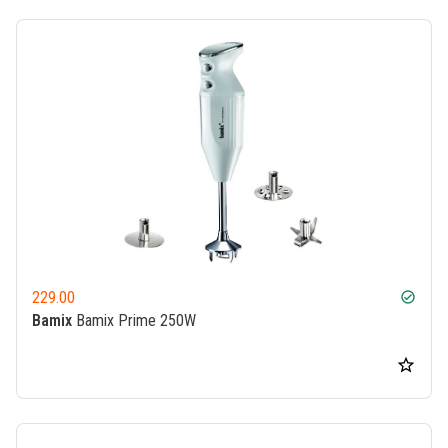
229.00
check_circle
Bamix
Bamix Prime 250W