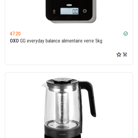
47.20
check_circle
OXO
GG everyday balance alimentaire verre 5kg