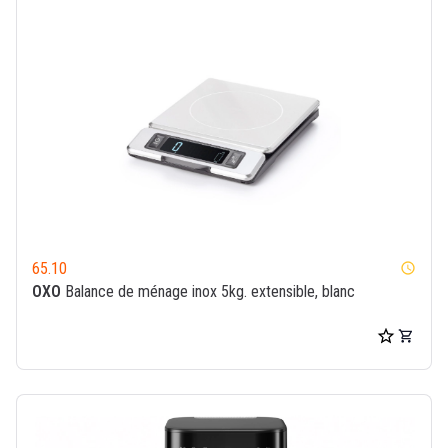
65.10
watch_later
OXO
Balance de ménage inox 5kg. extensible, blanc