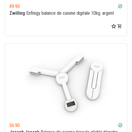
49.90
check_circle
Zwilling
Enfinigy balance de cuisine digitale 10kg. argent
56.90
check_circle