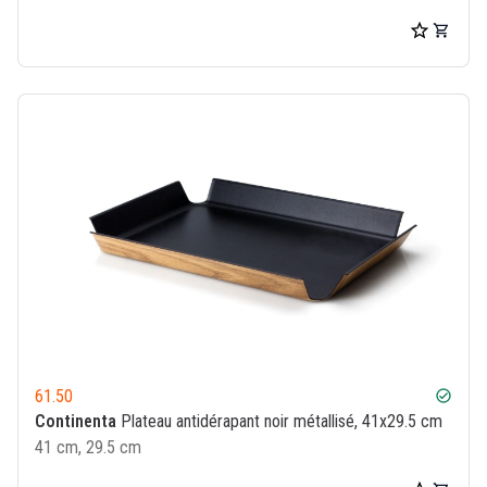
61.50
check_circle
Continenta
Plateau antidérapant noir métallisé, 41x29.5 cm
41 cm, 29.5 cm