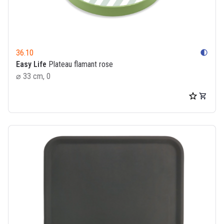
36.10
contrast
Easy Life
Plateau flamant rose
⌀ 33 cm, 0