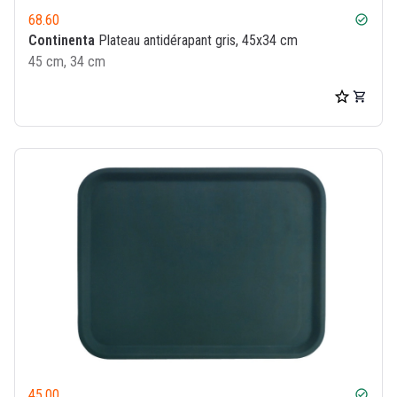
68.60
check_circle
Continenta
Plateau antidérapant gris, 45x34 cm
45 cm, 34 cm
45.00
check_circle