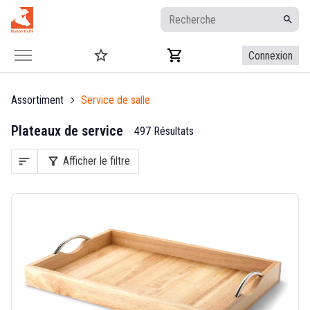
Connexion
Assortiment
Service de salle
Plateaux de service
497 Résultats
sort
filter_alt
Afficher le filtre