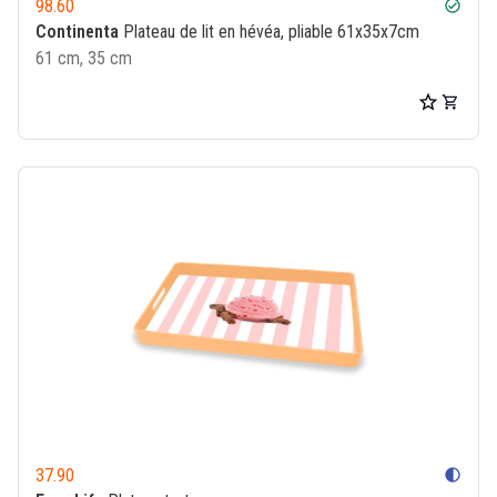
98.60
check_circle
Continenta
Plateau de lit en hévéa, pliable 61x35x7cm
61 cm, 35 cm
37.90
contrast