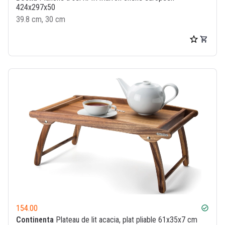
424x297x50
39.8 cm, 30 cm
154.00
check_circle
Continenta
Plateau de lit acacia, plat pliable 61x35x7 cm