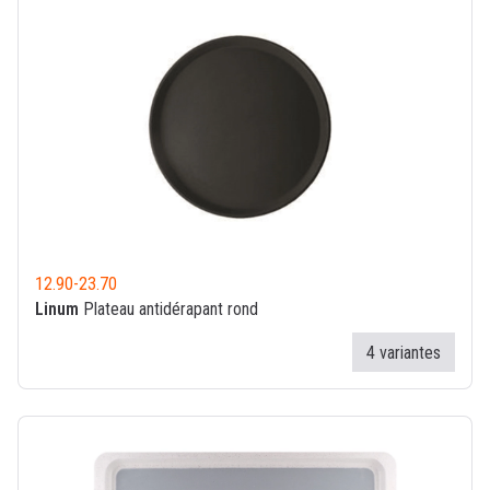
12.90
-
23.70
Linum
Plateau antidérapant rond
4 variantes