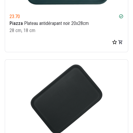
23.70
check_circle
Piazza
Plateau antidérapant noir 20x28cm
28 cm, 18 cm