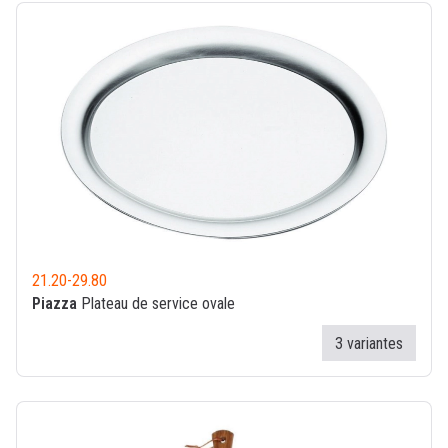
21.20
-
29.80
Piazza
Plateau de service ovale
3 variantes