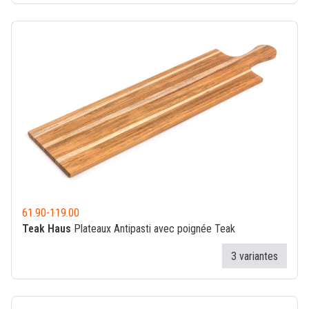
61.90
-
119.00
Teak Haus
Plateaux Antipasti avec poignée Teak
3 variantes