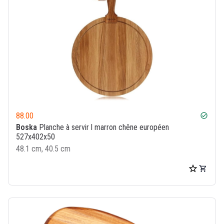
88.00
check_circle
Boska
Planche à servir l marron chêne européen
527x402x50
48.1 cm, 40.5 cm