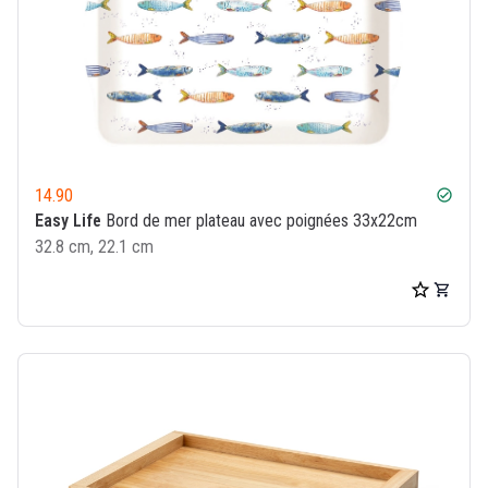
14.90
check_circle
Easy Life
Bord de mer plateau avec poignées 33x22cm
32.8 cm, 22.1 cm