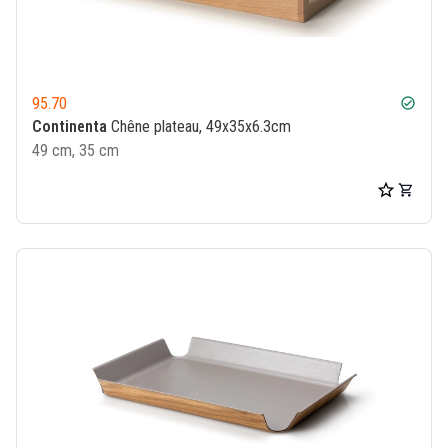
95.70
check_circle
Continenta
Chêne plateau, 49x35x6.3cm
49 cm, 35 cm