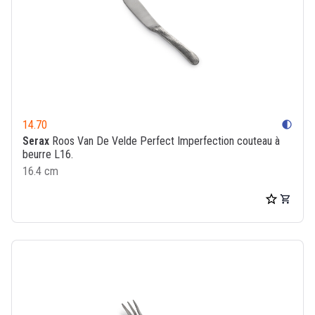
14.70
contrast
Serax
Roos Van De Velde Perfect Imperfection couteau à
beurre L16.
16.4 cm