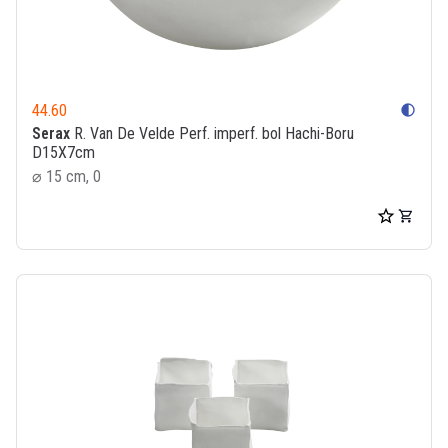
44.60
contrast
Serax
R. Van De Velde Perf. imperf. bol Hachi-Boru
D15X7cm
⌀ 15 cm, 0