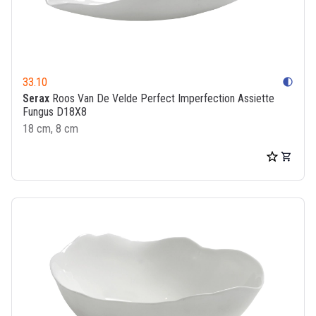
33.10
contrast
Serax
Roos Van De Velde Perfect Imperfection Assiette
Fungus D18X8
18 cm, 8 cm