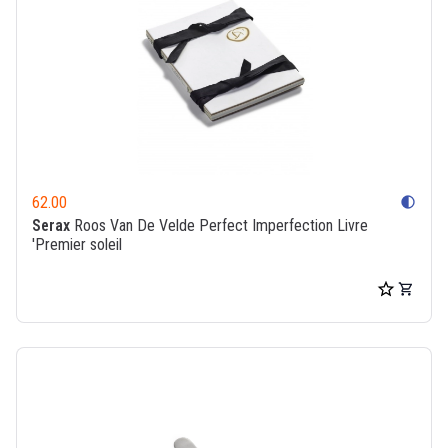
62.00
contrast
Serax
Roos Van De Velde Perfect Imperfection Livre
'Premier soleil