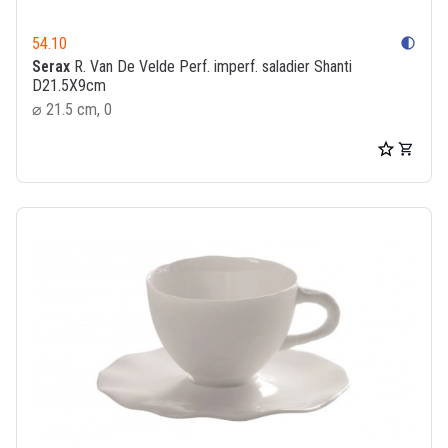
54.10
contrast
Serax
R. Van De Velde Perf. imperf. saladier Shanti
D21.5X9cm
⌀ 21.5 cm, 0