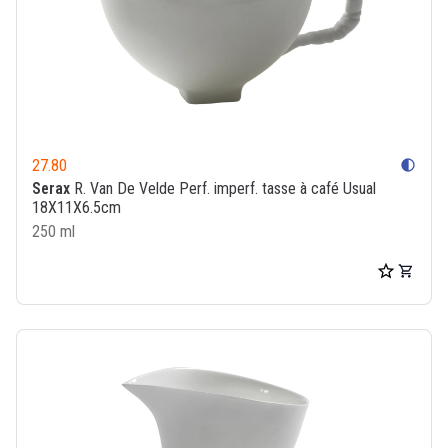
27.80
contrast
Serax
R. Van De Velde Perf. imperf. tasse à café Usual
18X11X6.5cm
250 ml