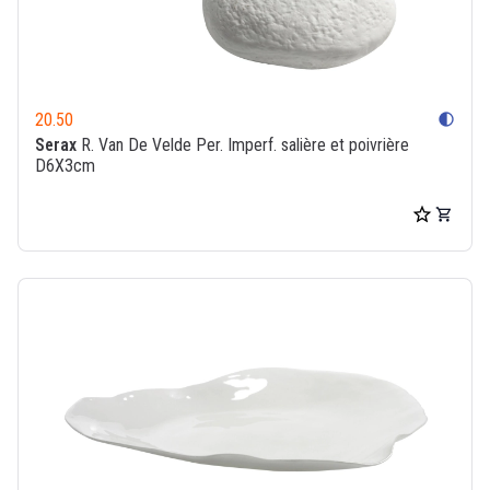
20.50
contrast
Serax
R. Van De Velde Per. Imperf. salière et poivrière
D6X3cm