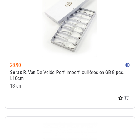
28.90
contrast
Serax
R. Van De Velde Perf. imperf. cuillères en GB 8 pcs.
L18cm
18 cm