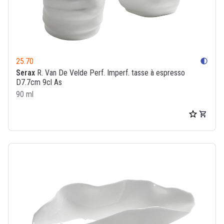
25.70
contrast
Serax
R. Van De Velde Perf. Imperf. tasse à espresso
D7.7cm 9cl As
90 ml