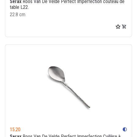
Serax
Roos Van De Velde Perfect Imperfection couteau de
table L22.
22.8 cm
15.20
contrast
Serax
Roos Van De Velde Perfect Imperfection Cuillère à