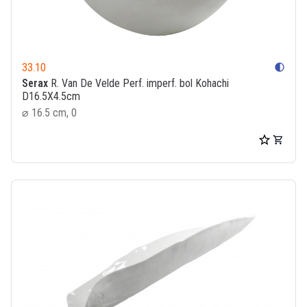
33.10
contrast
Serax
R. Van De Velde Perf. imperf. bol Kohachi
D16.5X4.5cm
⌀ 16.5 cm, 0