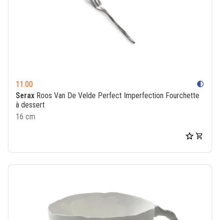
11.00
contrast
Serax
Roos Van De Velde Perfect Imperfection Fourchette
à dessert
16 cm