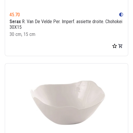
45.70
contrast
Serax
R. Van De Velde Per. Imperf. assiette droite. Chohokei
30X15
30 cm, 15 cm