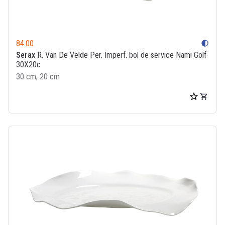
84.00
contrast
Serax
R. Van De Velde Per. Imperf. bol de service Nami Golf
30X20c
30 cm, 20 cm