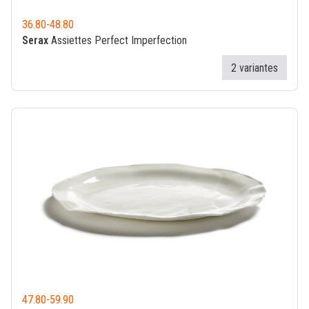
36.80
-
48.80
Serax
Assiettes Perfect Imperfection
2 variantes
47.80
-
59.90