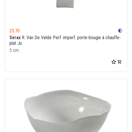
25.70
contrast
Serax
R. Van De Velde Perf. imperf. porte-bougie à chauffe-
plat Ju
5 cm