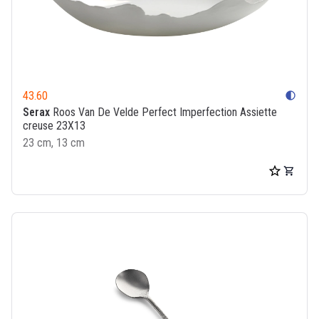
43.60
contrast
Serax
Roos Van De Velde Perfect Imperfection Assiette
creuse 23X13
23 cm, 13 cm