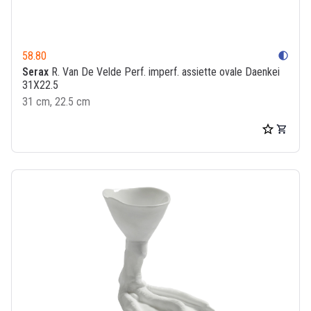
58.80
contrast
Serax
R. Van De Velde Perf. imperf. assiette ovale Daenkei
31X22.5
31 cm, 22.5 cm