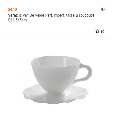
34.10
contrast
Serax
R. Van De Velde Perf. imperf. tasse & soucoupe
D11.5X5cm