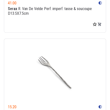
41.00
contrast
Serax
R. Van De Velde Perf. imperf. tasse & soucoupe
D13.5X7.5cm
15.20
contrast