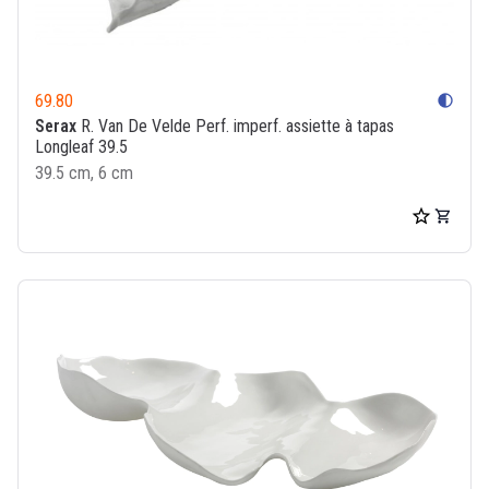
69.80
contrast
Serax
R. Van De Velde Perf. imperf. assiette à tapas
Longleaf 39.5
39.5 cm, 6 cm