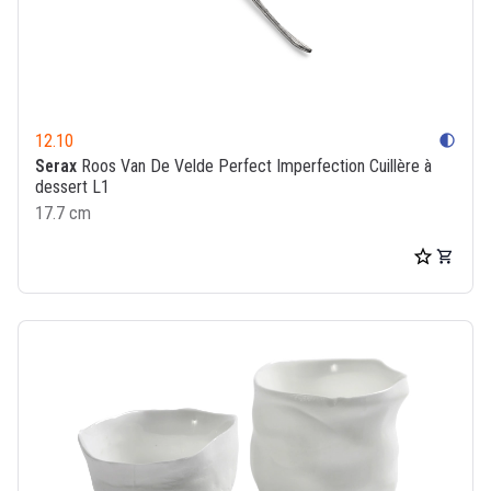
12.10
contrast
Serax
Roos Van De Velde Perfect Imperfection Cuillère à
dessert L1
17.7 cm