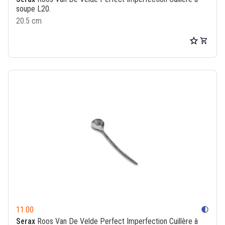
soupe L20.
20.5 cm
11.00
contrast
Serax
Roos Van De Velde Perfect Imperfection Cuillère à