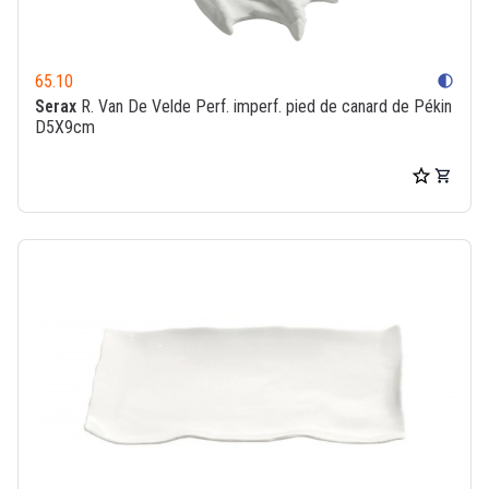
65.10
contrast
Serax
R. Van De Velde Perf. imperf. pied de canard de Pékin
D5X9cm