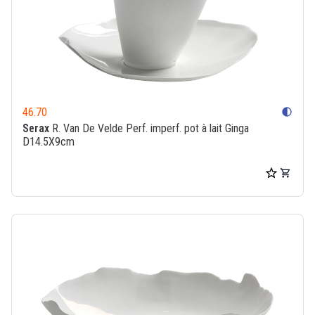
46.70
contrast
Serax
R. Van De Velde Perf. imperf. pot à lait Ginga
D14.5X9cm