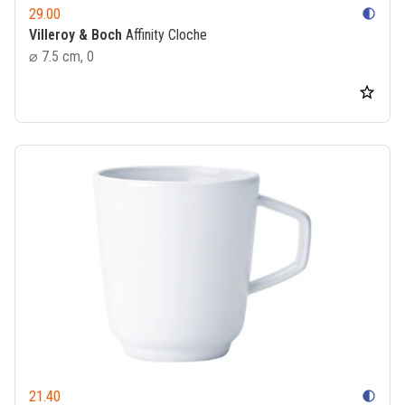
29.00
contrast
Villeroy & Boch
Affinity Cloche
⌀ 7.5 cm, 0
21.40
contrast