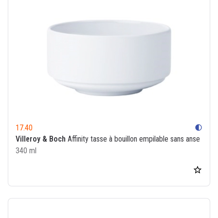
17.40
contrast
Villeroy & Boch
Affinity tasse à bouillon empilable sans anse
340 ml