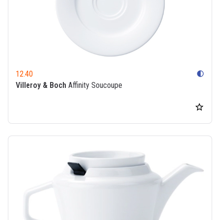
12.40
contrast
Villeroy & Boch
Affinity Soucoupe