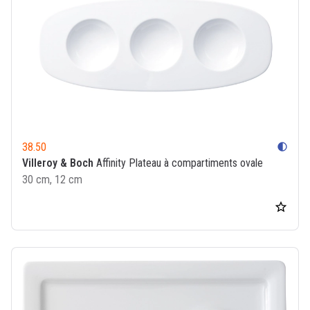
38.50
contrast
Villeroy & Boch
Affinity Plateau à compartiments ovale
30 cm, 12 cm