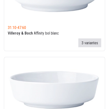
31.10
-
47.60
Villeroy & Boch
Affinity bol blanc
3 variantes