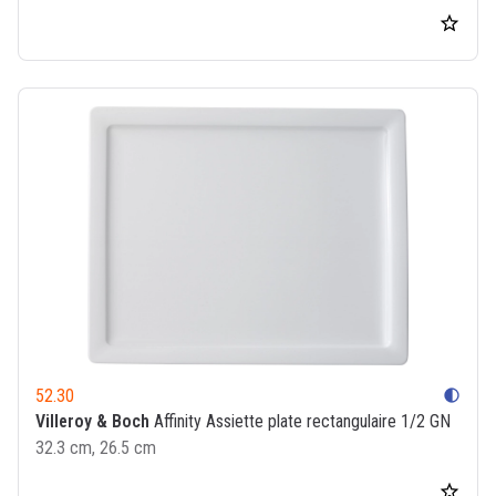
52.30
contrast
Villeroy & Boch
Affinity Assiette plate rectangulaire 1/2 GN
32.3 cm, 26.5 cm