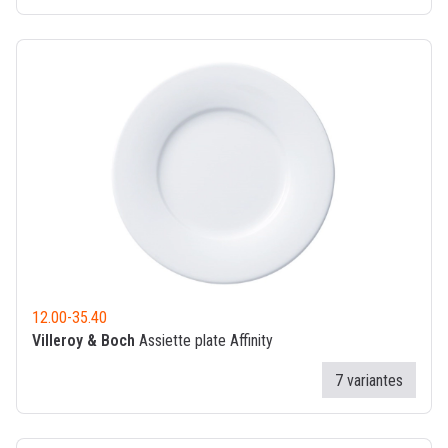
12.00
-
35.40
Villeroy & Boch
Assiette plate Affinity
7 variantes