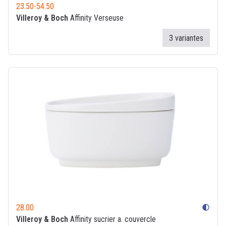
23.50
-
54.50
Villeroy & Boch
Affinity Verseuse
3 variantes
28.00
contrast
Villeroy & Boch
Affinity sucrier a. couvercle