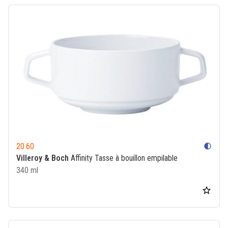
20.60
contrast
Villeroy & Boch
Affinity Tasse à bouillon empilable
340 ml