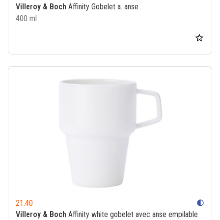
Villeroy & Boch
Affinity Gobelet a. anse
400 ml
21.40
contrast
Villeroy & Boch
Affinity white gobelet avec anse empilable