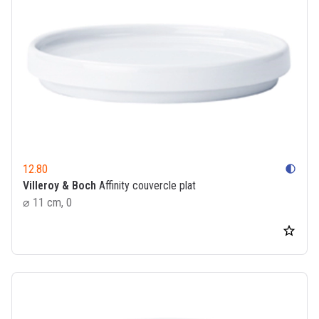
12.80
contrast
Villeroy & Boch
Affinity couvercle plat
⌀ 11 cm, 0