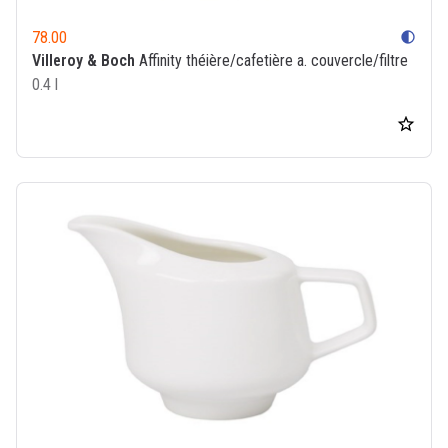
78.00
contrast
Villeroy & Boch
Affinity théière/cafetière a. couvercle/filtre
0.4 l