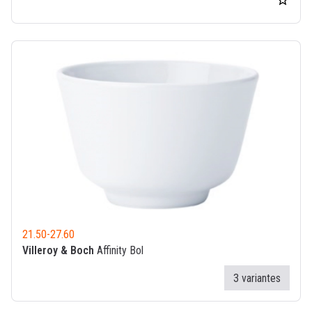
21.50
-
27.60
Villeroy & Boch
Affinity Bol
3 variantes