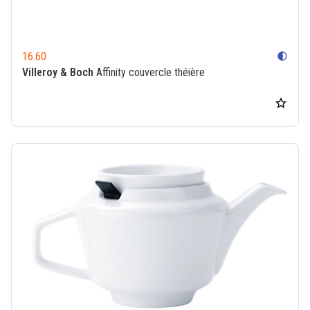
16.60
contrast
Villeroy & Boch
Affinity couvercle théière