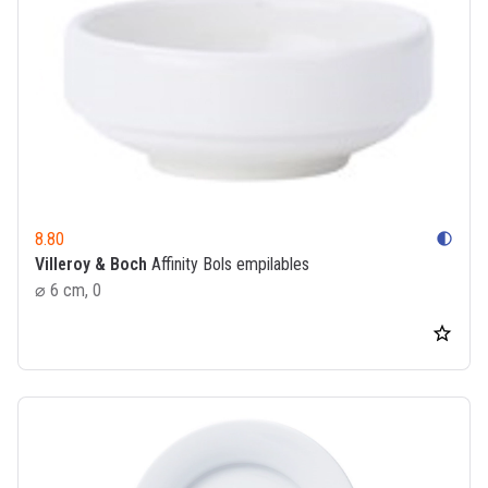
8.80
contrast
Villeroy & Boch
Affinity Bols empilables
⌀ 6 cm, 0