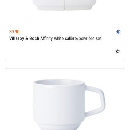
39.90
contrast
Villeroy & Boch
Affinity white salière/poivrière set