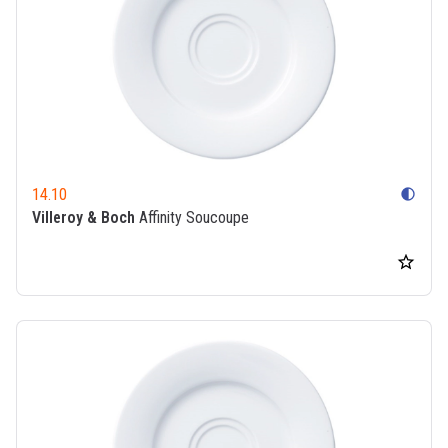
14.10
contrast
Villeroy & Boch
Affinity Soucoupe