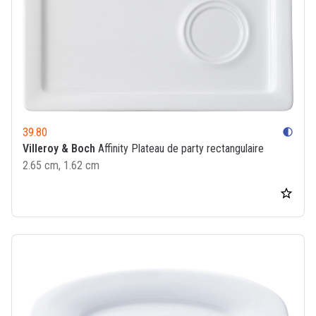
39.80
contrast
Villeroy & Boch
Affinity Plateau de party rectangulaire
2.65 cm, 1.62 cm