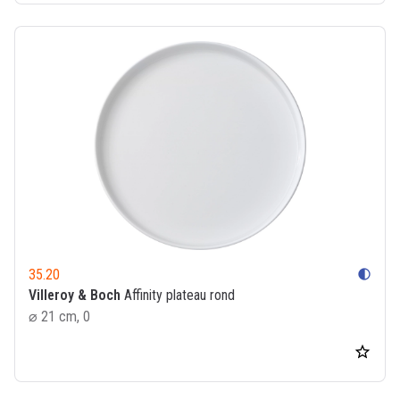
35.20
contrast
Villeroy & Boch
Affinity plateau rond
⌀ 21 cm, 0