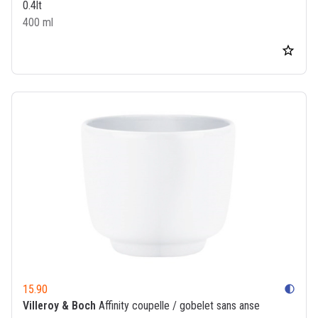
0.4lt
400 ml
15.90
contrast
Villeroy & Boch
Affinity coupelle / gobelet sans anse