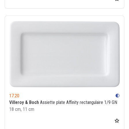
17.20
contrast
Villeroy & Boch
Assiette plate Affinity rectangulaire 1/9 GN
18 cm, 11 cm