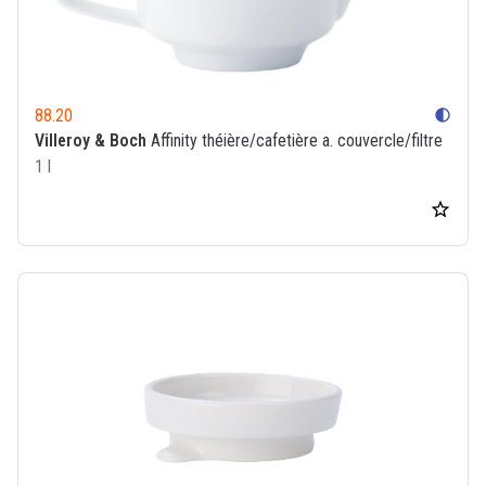
88.20
contrast
Villeroy & Boch
Affinity théière/cafetière a. couvercle/filtre
1 l