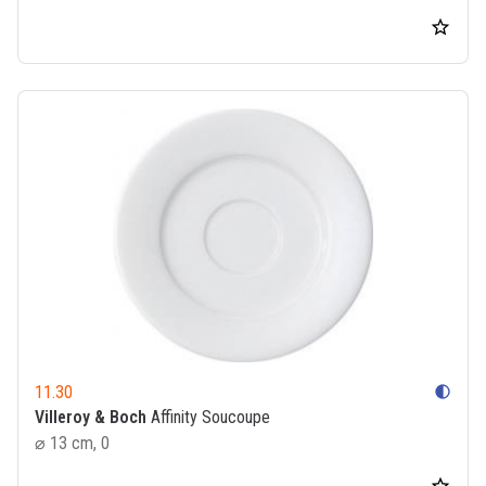
11.30
contrast
Villeroy & Boch
Affinity Soucoupe
⌀ 13 cm, 0