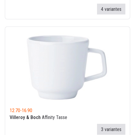
4 variantes
12.70
-
16.90
Villeroy & Boch
Affinity Tasse
3 variantes