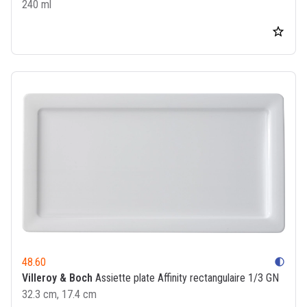
240 ml
48.60
contrast
Villeroy & Boch
Assiette plate Affinity rectangulaire 1/3 GN
32.3 cm, 17.4 cm