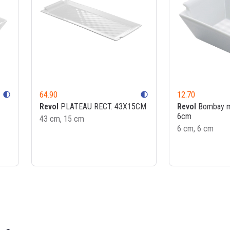
64.90
12.70
contrast
contrast
Revol
PLATEAU RECT. 43X15CM
Revol
Bombay mi
6cm
43 cm, 15 cm
6 cm, 6 cm