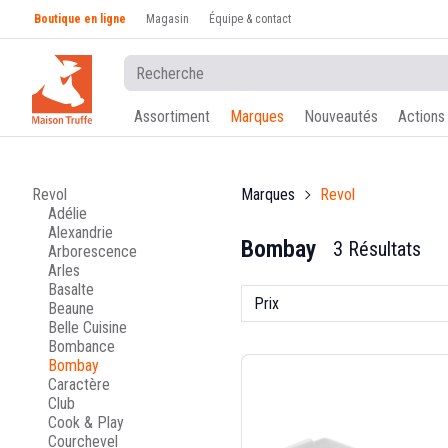
Boutique en ligne
Magasin
Équipe & contact
Assortiment
Marques
Nouveautés
Actions
Revol
Marques
Revol
Adélie
Alexandrie
Bombay
3 Résultats
Arborescence
Arles
Basalte
Prix
Beaune
Belle Cuisine
Bombance
Bombay
Caractère
Club
Cook & Play
Courchevel