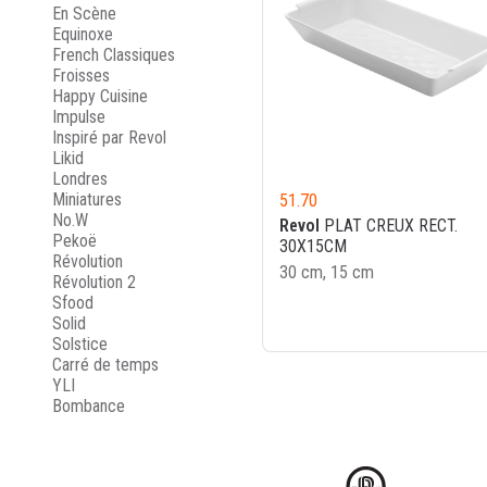
En Scène
Equinoxe
French Classiques
Froisses
Happy Cuisine
Impulse
Inspiré par Revol
Likid
Londres
Miniatures
51.70
No.W
Revol
PLAT CREUX RECT.
Pekoë
30X15CM
Révolution
30 cm, 15 cm
Révolution 2
Sfood
Solid
Solstice
Carré de temps
YLI
Bombance