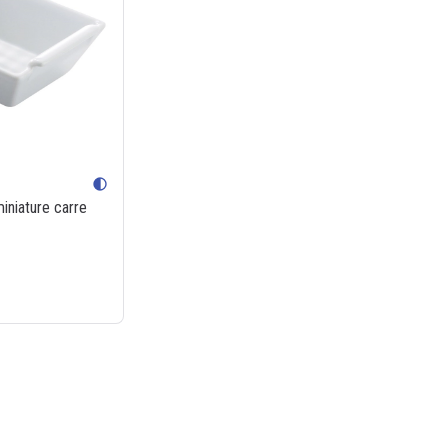
contrast
niature carre