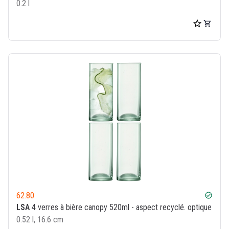
0.2 l
62.80
check_circle
LSA
4 verres à bière canopy 520ml - aspect recyclé. optique
0.52 l, 16.6 cm