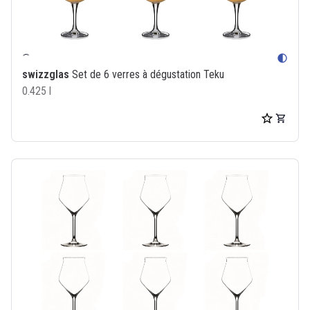
contrast
swizzglas
Set de 6 verres à dégustation Teku
0.425 l