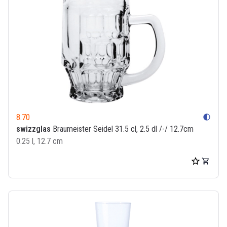
8.70
contrast
swizzglas
Braumeister Seidel 31.5 cl, 2.5 dl /-/ 12.7cm
0.25 l, 12.7 cm