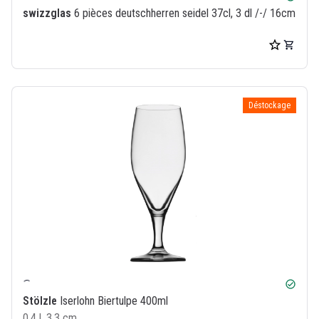
swizzglas
6 pièces deutschherren seidel 37cl, 3 dl /-/ 16cm
Déstockage
check_circle
Stölzle
Iserlohn Biertulpe 400ml
0.4 l, 3.3 cm