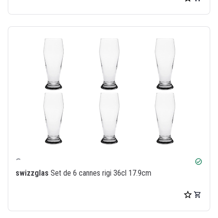
check_circle
swizzglas
Set de 6 cannes rigi 36cl 17.9cm