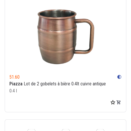
51.60
contrast
Piazza
Lot de 2 gobelets à bière 0.4lt cuivre antique
0.4 l