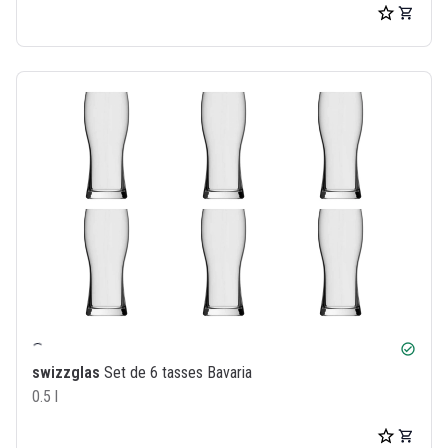
check_circle
swizzglas
Set de 6 tasses Bavaria
0.5 l