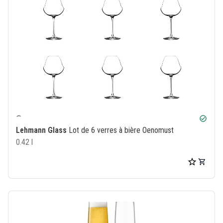
check_circle
Lehmann Glass
Lot de 6 verres à bière Oenomust
0.42 l