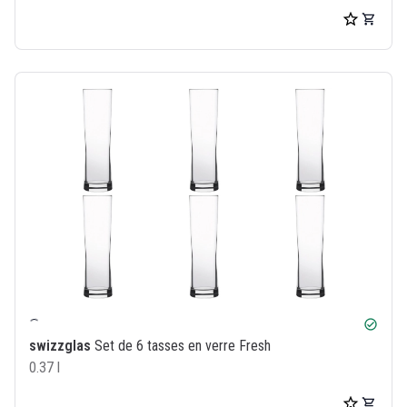
check_circle
swizzglas
Set de 6 tasses en verre Fresh
0.37 l