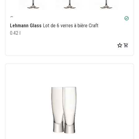
check_circle
Lehmann Glass
Lot de 6 verres à bière Craft
0.42 l