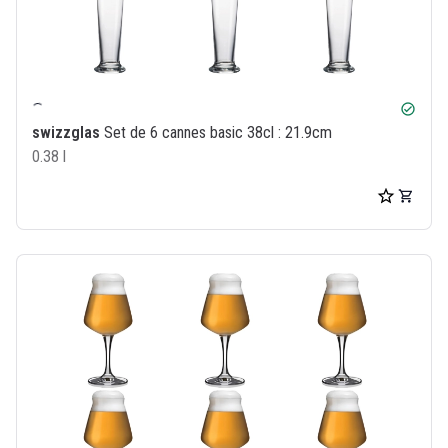
check_circle
swizzglas
Set de 6 cannes basic 38cl : 21.9cm
0.38 l