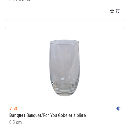
7.50
contrast
Banquet
Banquet/For You Gobelet à bière
0.5 cm