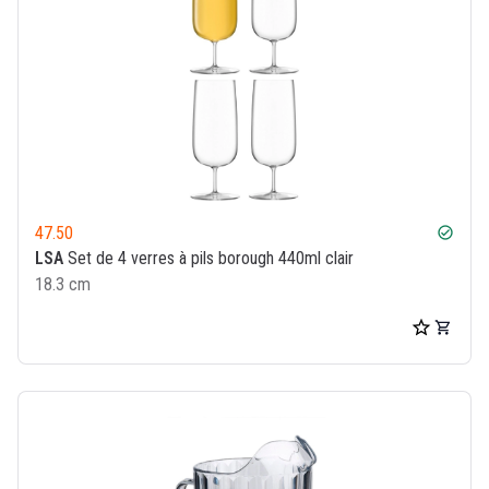
47.50
check_circle
LSA
Set de 4 verres à pils borough 440ml clair
18.3 cm