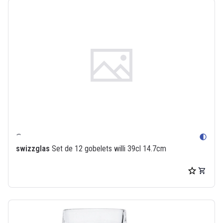
contrast
swizzglas
Set de 12 gobelets willi 39cl 14.7cm