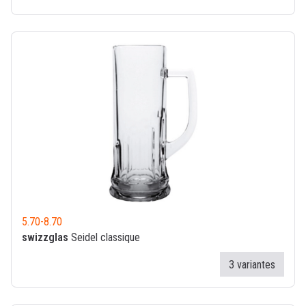
5.70
-
8.70
swizzglas
Seidel classique
3 variantes