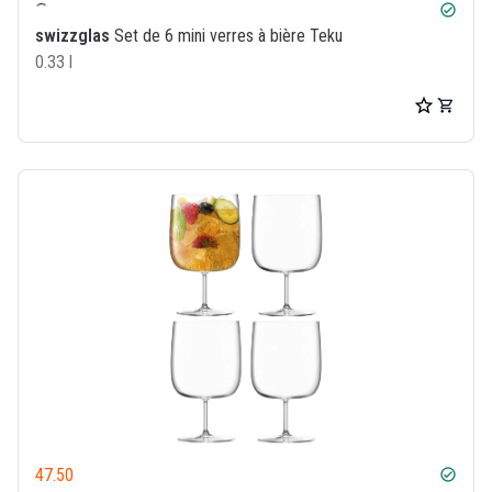
check_circle
swizzglas
Set de 6 mini verres à bière Teku
0.33 l
47.50
check_circle