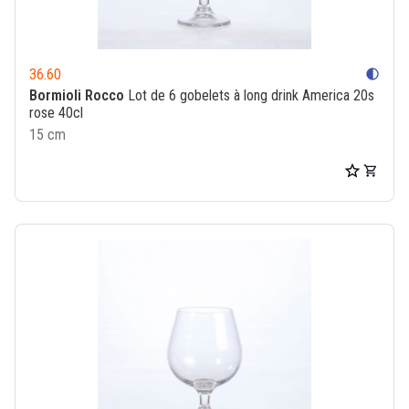
36.60
contrast
Bormioli Rocco
Lot de 6 gobelets à long drink America 20s
rose 40cl
15 cm