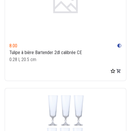
8.00
contrast
Tulipe à bière Bartender 2dl calibrée CE
0.28 l, 20.5 cm