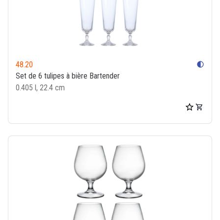
48.20
contrast
Set de 6 tulipes à bière Bartender
0.405 l, 22.4 cm