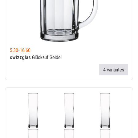
5.30
-
16.60
swizzglas
Glückauf Seidel
4 variantes