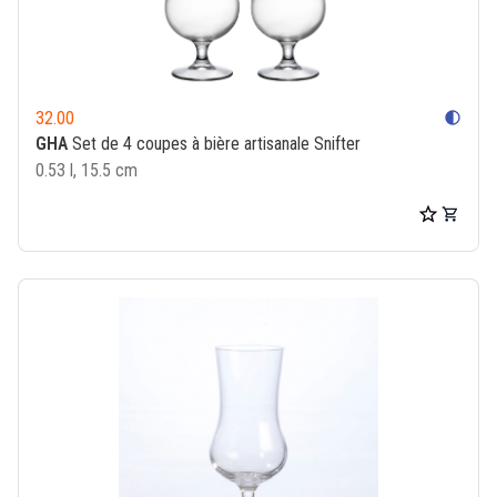
32.00
contrast
GHA
Set de 4 coupes à bière artisanale Snifter
0.53 l, 15.5 cm