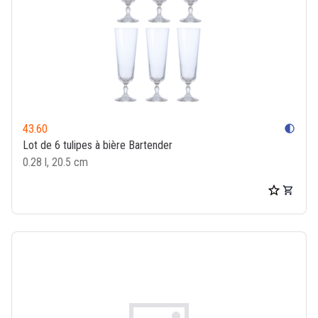
43.60
contrast
Lot de 6 tulipes à bière Bartender
0.28 l, 20.5 cm