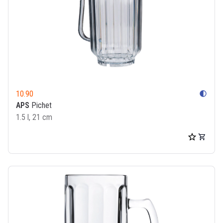
10.90
contrast
APS
Pichet
1.5 l, 21 cm