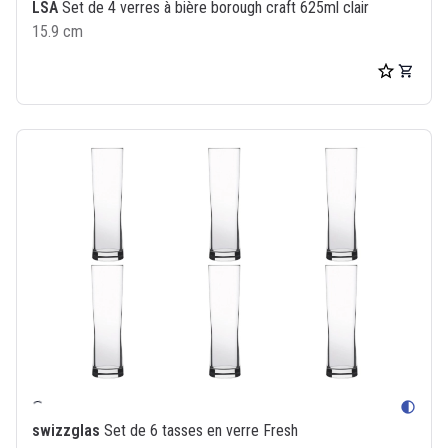
LSA
Set de 4 verres à bière borough craft 625ml clair
15.9 cm
contrast
swizzglas
Set de 6 tasses en verre Fresh