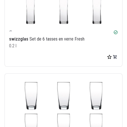
check_circle
swizzglas
Set de 6 tasses en verre Fresh
0.2 l