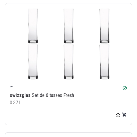
check_circle
swizzglas
Set de 6 tasses Fresh
0.37 l