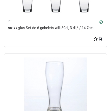
check_circle
swizzglas
Set de 6 gobelets willi 39cl, 3 dl /-/ 14.7cm