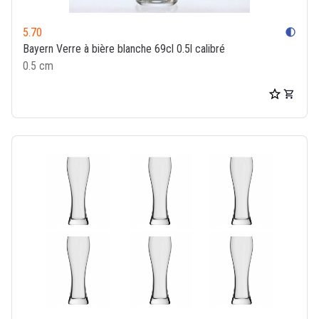
5.70
contrast
Bayern Verre à bière blanche 69cl 0.5l calibré
0.5 cm