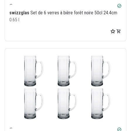
check_circle
swizzglas
Set de 6 verres à bière forêt noire 50cl 24.4cm
0.65 l
check_circle