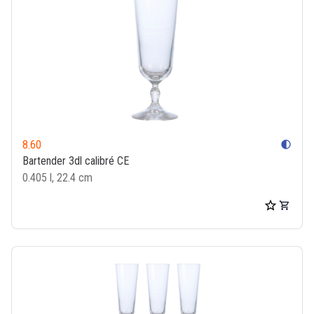
8.60
contrast
Bartender 3dl calibré CE
0.405 l, 22.4 cm