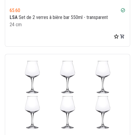
65.60
check_circle
LSA
Set de 2 verres à bière bar 550ml - transparent
24 cm