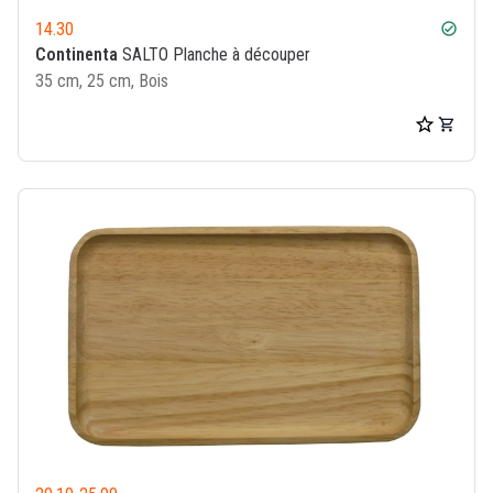
14.30
check_circle
Continenta
SALTO Planche à découper
35 cm, 25 cm, Bois