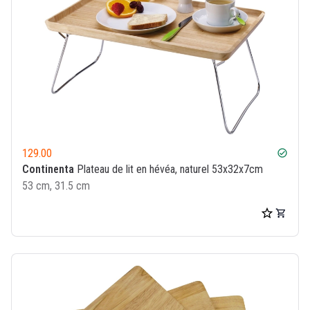
129.00
check_circle
Continenta
Plateau de lit en hévéa, naturel 53x32x7cm
53 cm, 31.5 cm