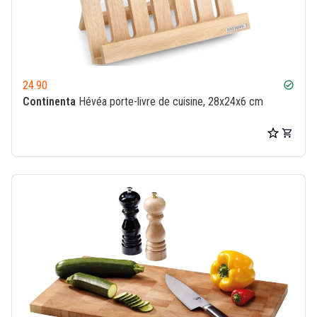
24.90
check_circle
Continenta
Hévéa porte-livre de cuisine, 28x24x6 cm