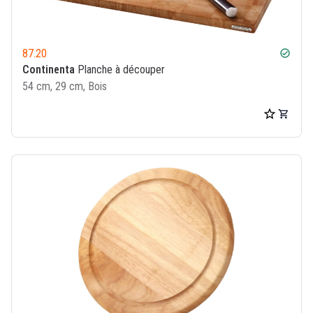
87.20
check_circle
Continenta
Planche à découper
54 cm, 29 cm, Bois