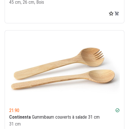
45 cm, 26 cm, Bois
21.90
check_circle
Continenta
Gummibaum couverts à salade 31 cm
31 cm