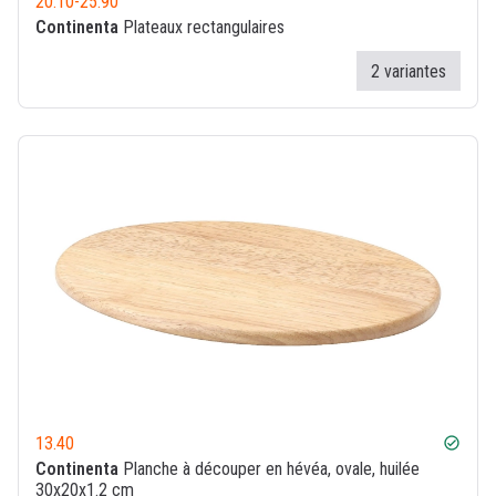
20.10
-
25.90
Continenta
Plateaux rectangulaires
2 variantes
13.40
check_circle
Continenta
Planche à découper en hévéa, ovale, huilée
30x20x1.2 cm