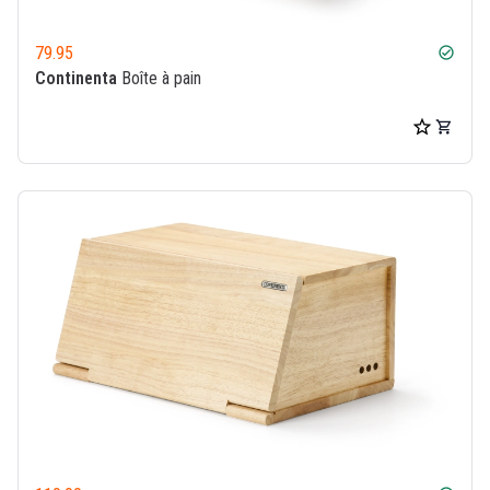
79.95
check_circle
Continenta
Boîte à pain