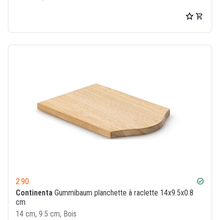
2.90
check_circle
Continenta
Gummibaum planchette à raclette 14x9.5x0.8
cm
14 cm, 9.5 cm, Bois