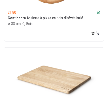
21.80
check_circle
Continenta
Assiette à pizza en bois d’hévéa huilé
⌀ 33 cm, 0, Bois