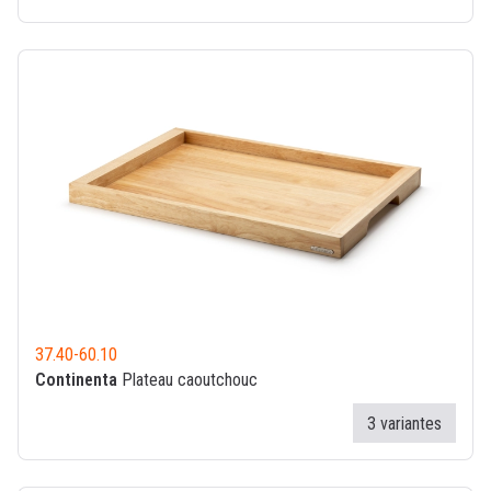
37.40
-
60.10
Continenta
Plateau caoutchouc
3 variantes