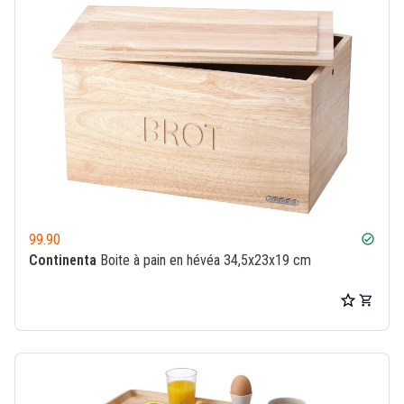
99.90
check_circle
Continenta
Boite à pain en hévéa 34,5x23x19 cm