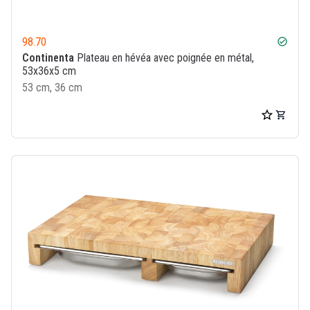
98.70
check_circle
Continenta
Plateau en hévéa avec poignée en métal,
53x36x5 cm
53 cm, 36 cm