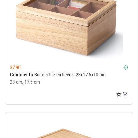
37.90
check_circle
Continenta
Boîte à thé en hévéa, 23x17.5x10 cm
23 cm, 17.5 cm