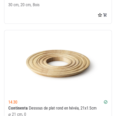
30 cm, 20 cm, Bois
14.30
check_circle
Continenta
Dessous de plat rond en hévéa, 21x1.5cm
⌀ 21 cm, 0