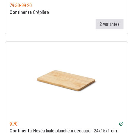
79.30
-
99.20
Continenta
Crêpière
2 variantes
9.70
check_circle
Continenta
Hévéa huilé planche à découper, 24x15x1 cm