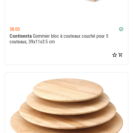
38.00
check_circle
Continenta
Gommier bloc à couteaux couché pour 5
couteaux, 39x11x3.5 cm