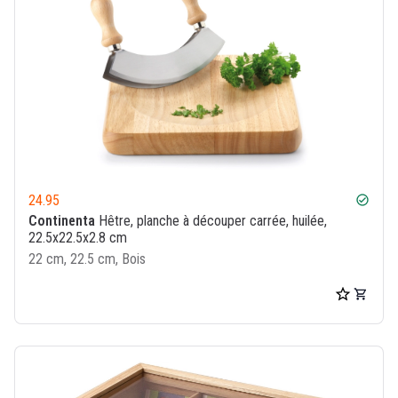
24.95
check_circle
Continenta
Hêtre, planche à découper carrée, huilée,
22.5x22.5x2.8 cm
22 cm, 22.5 cm, Bois