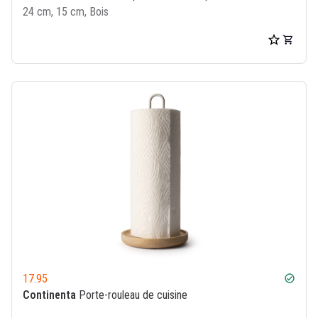
24 cm, 15 cm, Bois
17.95
check_circle
Continenta
Porte-rouleau de cuisine