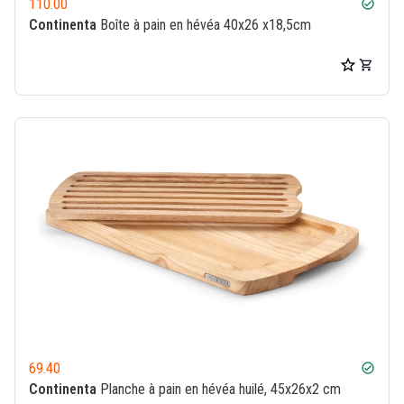
110.00
check_circle
Continenta
Boîte à pain en hévéa 40x26 x18,5cm
69.40
check_circle
Continenta
Planche à pain en hévéa huilé, 45x26x2 cm