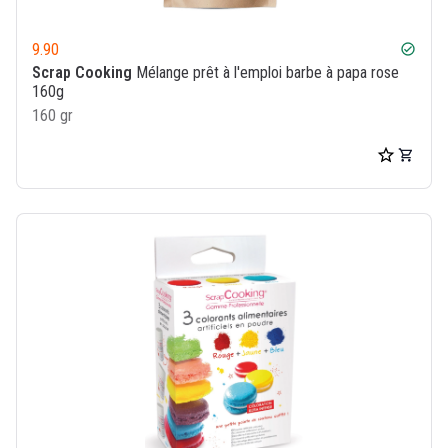
9.90
check_circle
Scrap Cooking
Mélange prêt à l'emploi barbe à papa rose
160g
160 gr