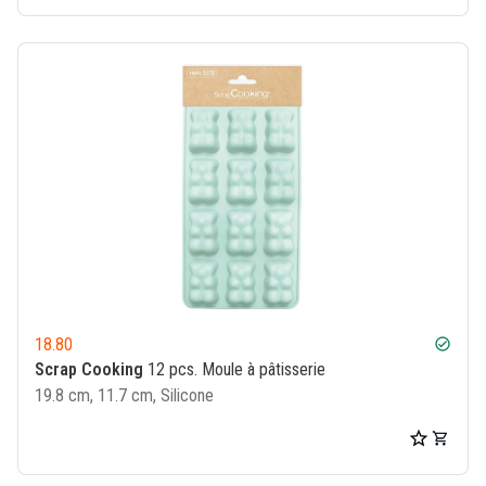
18.80
check_circle
Scrap Cooking
12 pcs. Moule à pâtisserie
19.8 cm, 11.7 cm, Silicone