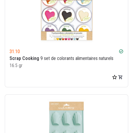
31.10
check_circle
Scrap Cooking
9 set de colorants alimentaires naturels
16.5 gr