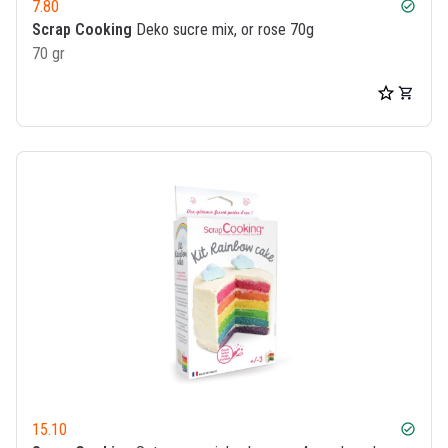
7.80
check_circle
Scrap Cooking
Deko sucre mix, or rose 70g
70 gr
15.10
check_circle