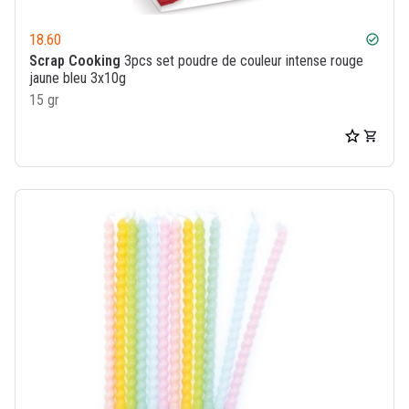
18.60
check_circle
Scrap Cooking
3pcs set poudre de couleur intense rouge
jaune bleu 3x10g
15 gr