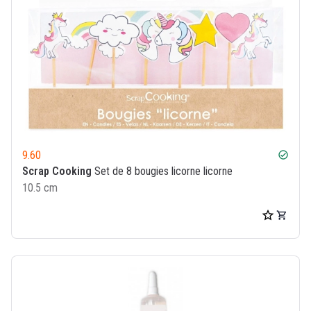
9.60
check_circle
Scrap Cooking
Set de 8 bougies licorne licorne
10.5 cm