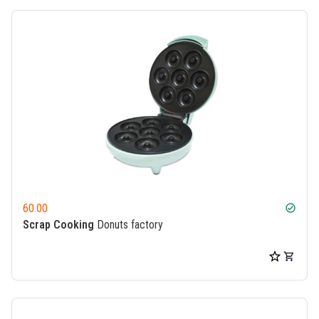
60.00
check_circle
Scrap Cooking
Donuts factory