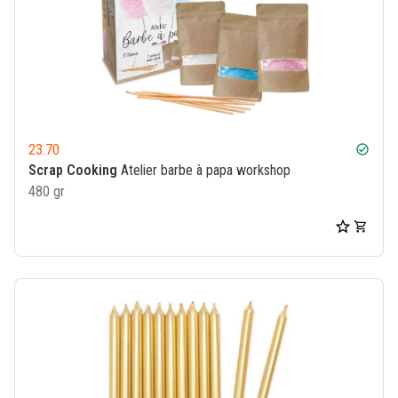
23.70
check_circle
Scrap Cooking
Atelier barbe à papa workshop
480 gr