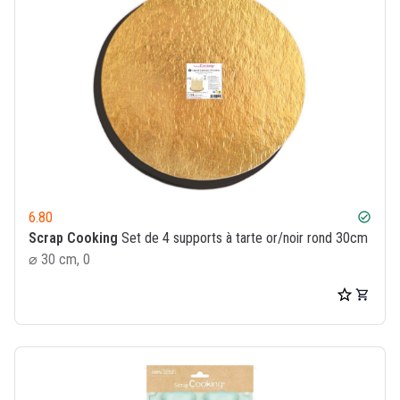
6.80
check_circle
Scrap Cooking
Set de 4 supports à tarte or/noir rond 30cm
⌀ 30 cm, 0