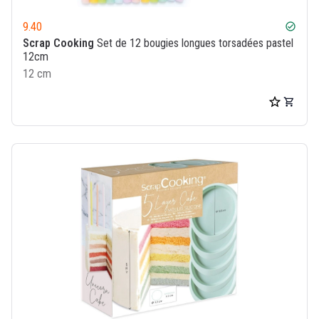
9.40
check_circle
Scrap Cooking
Set de 12 bougies longues torsadées pastel
12cm
12 cm