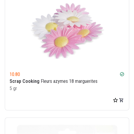
10.80
check_circle
Scrap Cooking
Fleurs azymes 18 marguerites
5 gr