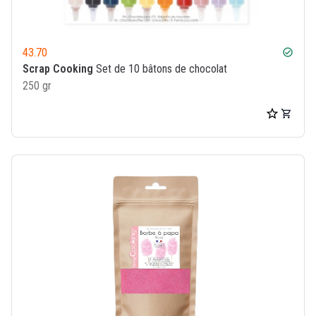
43.70
check_circle
Scrap Cooking
Set de 10 bâtons de chocolat
250 gr