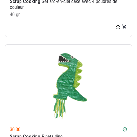
Scrap Cooking
Set arc-en-ciel cake avec 4 poudres de
couleur
40 gr
30.30
check_circle
Scrap Cooking
Pinata dino