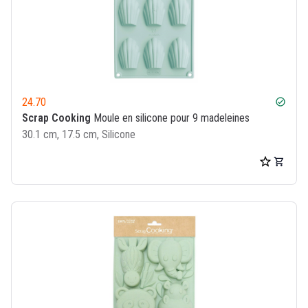
24.70
check_circle
Scrap Cooking
Moule en silicone pour 9 madeleines
30.1 cm, 17.5 cm, Silicone