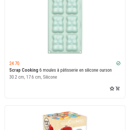
24.70
check_circle
Scrap Cooking
6 moules à pâtisserie en silicone ourson
30.2 cm, 17.6 cm, Silicone