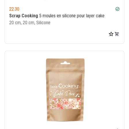
22.30
check_circle
Scrap Cooking
5 moules en silicone pour layer cake
20 cm, 20 cm, Silicone