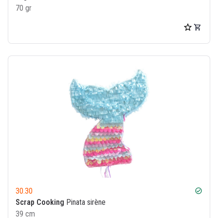
70 gr
30.30
check_circle
Scrap Cooking
Pinata sirène
39 cm