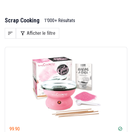
Scrap Cooking
1'000+ Résultats
sort
filter_alt
Afficher le filtre
99.90
check_circle