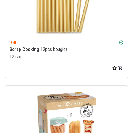
9.40
check_circle
Scrap Cooking
12pcs bougies
12 cm