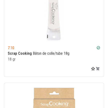
7.10
check_circle
Scrap Cooking
Bâton de colle/tube 18g
18 gr