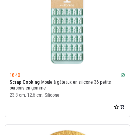
18.40
check_circle
Scrap Cooking
Moule à gâteaux en silicone 36 petits
oursons en gomme
23.3 cm, 12.6 cm, Silicone