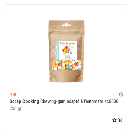
9.40
check_circle
Scrap Cooking
Chewing-gum adapté à l'automate sc0600
250 gr