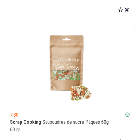
7.30
check_circle
Scrap Cooking
Saupoudres de sucre Pâques 60g
60 gr