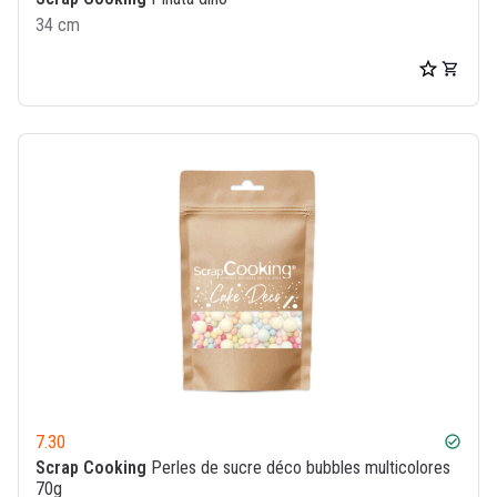
34 cm
7.30
check_circle
Scrap Cooking
Perles de sucre déco bubbles multicolores
70g