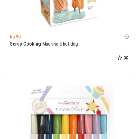
65.90
check_circle
Scrap Cooking
Machine à hot dog