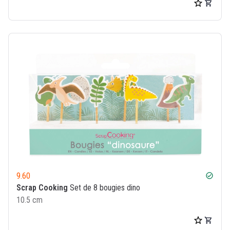
9.60
check_circle
Scrap Cooking
Set de 8 bougies dino
10.5 cm