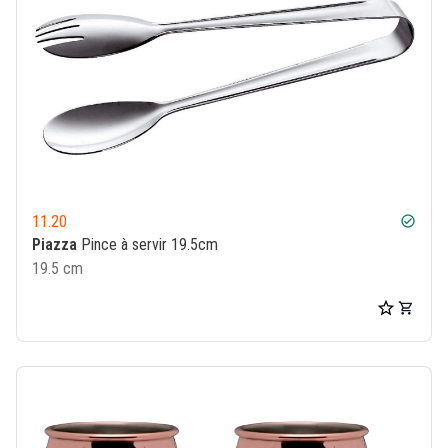
11.20
check_circle
Piazza
Pince à servir 19.5cm
19.5 cm