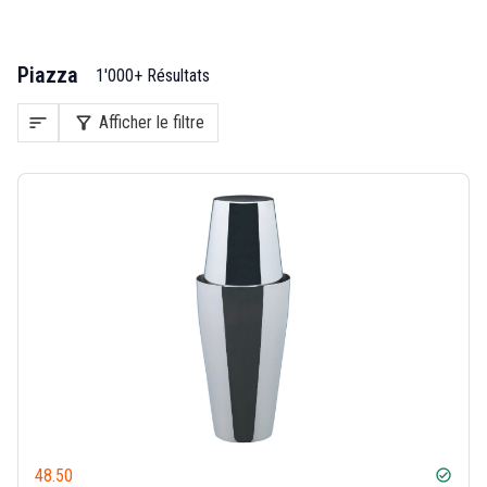
Piazza
1'000+ Résultats
sort
filter_alt
Afficher le filtre
48.50
check_circle