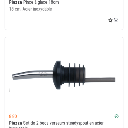
Piazza
Pince à glace 18cm
18 cm, Acier inoxydable
8.80
check_circle
Piazza
Set de 2 becs verseurs steadyspout en acier