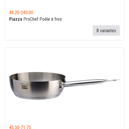
46.20
-
240.00
Piazza
ProChef Poêle à frire
8 variantes
45.50
-
71.75