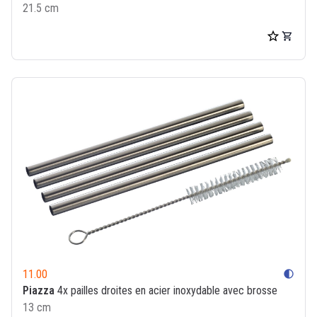
21.5 cm
11.00
contrast
Piazza
4x pailles droites en acier inoxydable avec brosse
13 cm