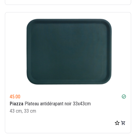
45.00
check_circle
Piazza
Plateau antidérapant noir 33x43cm
43 cm, 33 cm