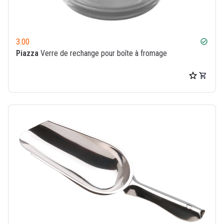
3.00
check_circle
Piazza
Verre de rechange pour boîte à fromage