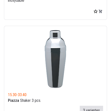
inoxydable
15.30
-
33.40
Piazza
Shaker 3 pcs.
3 variantes