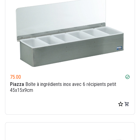
75.00
check_circle
Piazza
Boîte à ingrédients inox avec 6 récipients petit
45x15x9cm