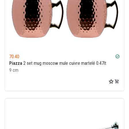
70.40
check_circle
Piazza
2 set mug moscow mule cuivre martelé 0.47lt
9 cm