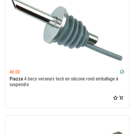
46.00
check_circle
Piazza
4 becs verseurs tech en silicone rond emballage à
suspendre