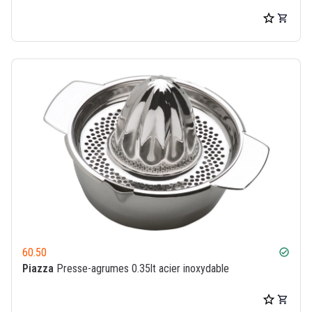
60.50
check_circle
Piazza
Presse-agrumes 0.35lt acier inoxydable