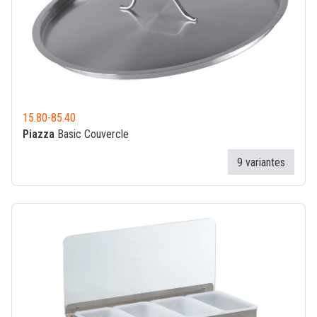
15.80
-
85.40
Piazza
Basic Couvercle
9 variantes