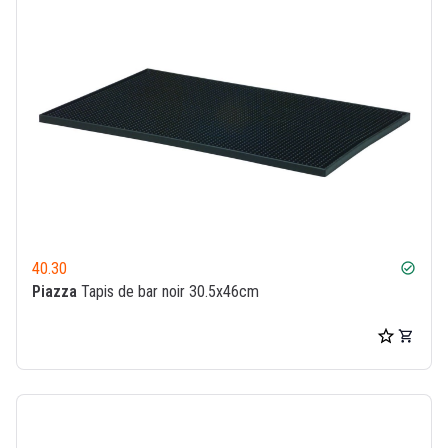
40.30
check_circle
Piazza
Tapis de bar noir 30.5x46cm