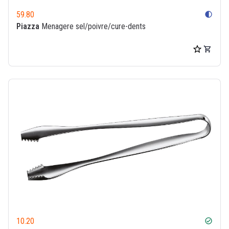
59.80
contrast
Piazza
Menagere sel/poivre/cure-dents
10.20
check_circle