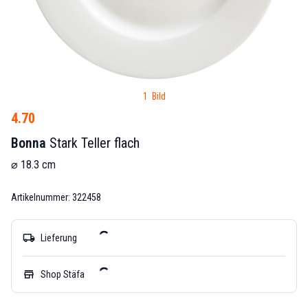
1 Bild
4.70
Bonna
Stark Teller flach
⌀ 18.3 cm
Artikelnummer: 322458
local_shipping
Lieferung
store
Shop Stäfa