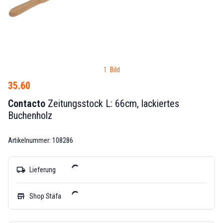
1 Bild
35.60
Contacto
Zeitungsstock L: 66cm, lackiertes
Buchenholz
Artikelnummer: 108286
local_shipping
Lieferung
store
Shop Stäfa