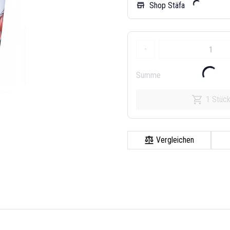
Shop Stäfa
store
-
Summe
1 Stüc
Vergleichen