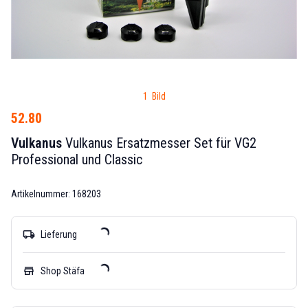
1 Bild
52.80
Vulkanus
Vulkanus Ersatzmesser Set für VG2
Professional und Classic
Artikelnummer: 168203
local_shipping
Lieferung
store
Shop Stäfa