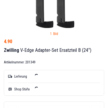
1 Bild
4.90
Zwilling
V-Edge Adapter-Set Ersatzteil B (24°)
Artikelnummer: 201349
local_shipping
Lieferung
store
Shop Stäfa