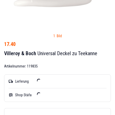
1 Bild
17.40
Villeroy & Boch
Universal Deckel zu Teekanne
Artikelnummer: 119835
local_shipping
Lieferung
store
Shop Stäfa