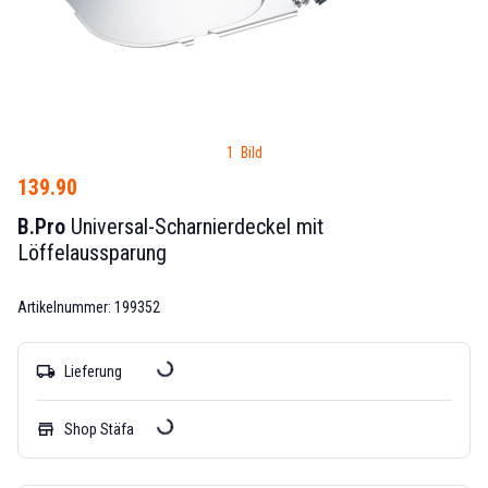
1 Bild
139.90
B.Pro
Universal-Scharnierdeckel mit
Löffelaussparung
Artikelnummer: 199352
local_shipping
Lieferung
store
Shop Stäfa