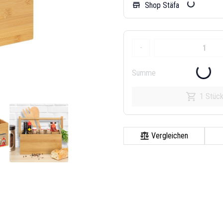
Shop Stäfa
store
-
Summe
1 Stüc
Vergleichen