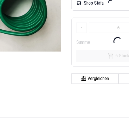
Shop Stäfa
store
-
Summe
6 Stüc
Vergleichen